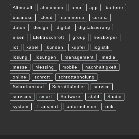
Altmetall
aluminium
amp
app
batterie
business
cloud
commerce
corona
daten
design
digital
digitalisierung
eisen
Elektroschrott
group
heizkörper
iot
kabel
kunden
kupfer
logistik
lösung
lösungen
management
media
messe
Messing
mobile
nachhaltigkeit
online
schrott
schrottabholung
Schrottankauf
Schrotthändler
service
services
smart
Software
stahl
Studie
system
Transport
unternehmen
zink