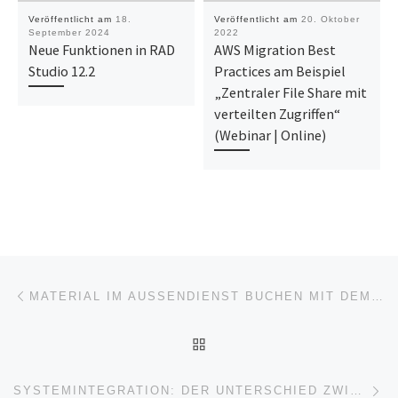
Veröffentlicht am
18.
Veröffentlicht am
20. Oktober
September 2024
2022
Neue Funktionen in RAD
AWS Migration Best
Studio 12.2
Practices am Beispiel
„Zentraler File Share mit
verteilten Zugriffen“
(Webinar | Online)
Beitragsnavigation
Vorheriger Beitrag
MATERIAL IM AUSSENDIENST BUCHEN MIT DEM ZEBRA TC27
ZURÜCK ZUR BEITRAGSL
Nä
SYSTEMINTEGRATION: DER UNTERSCHIED ZWISCHEN INSELLÖSUNG UND DURCHGÄNGIGKEIT