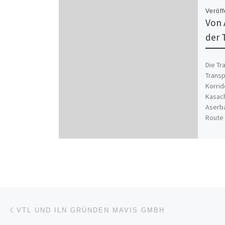
Veröff
Von 
der 
Die Tr
Transp
Korrid
Kasach
Aserba
Route
Beitragsnavigation
Vorheriger Beitrag
VTL UND ILN GRÜNDEN MAVIS GMBH