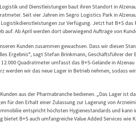
gistik und Dienstleistungen baut ihren Standort in Alzenau
eter. Seit vier Jahren im Segro Logistics Park in Alzenau a
Logistikdienstleistungen zur Verfügung. Jetzt hat B+S das 
eb auf. Ab April werden dort überwiegend Aufträge von Kun
t unseren Kunden zusammen gewachsen. Dass wir diesen Stand
olles Ergebnis“, sagt Stefan Brinkmann, Geschäftsführer der
m 12.000 Quadratmeter umfasst das B+S-Gelände in Alzenau 
werden wir das neue Lager in Betrieb nehmen, sodass wir zu
Kunden aus der Pharmabranche bedienen. „Das Lager ist daf
en für den Erhalt einer Zulassung zur Lagerung von Arzneim
 Immobilie entspricht höchsten Hygienestandards und kann
g bietet B+S auch umfangreiche Value Added Services wie 