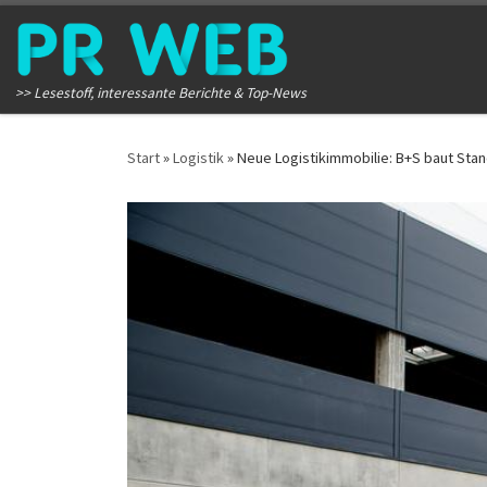
Zum Inhalt springen
>> Lesestoff, interessante Berichte & Top-News
Start
»
Logistik
»
Neue Logistikimmobilie: B+S baut Stan