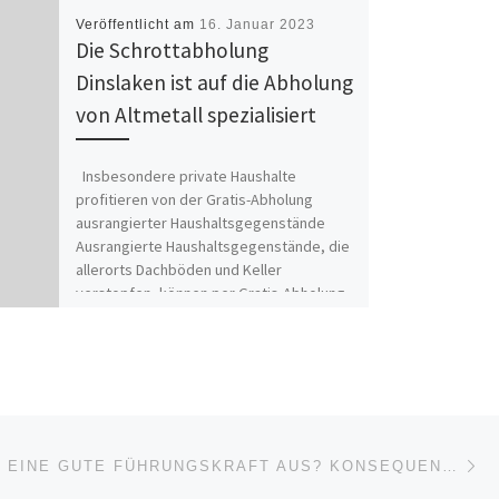
Veröffentlicht am
16. Januar 2023
Die Schrottabholung
Dinslaken ist auf die Abholung
von Altmetall spezialisiert
Insbesondere private Haushalte
profitieren von der Gratis-Abholung
ausrangierter Haushaltsgegenstände
Ausrangierte Haushaltsgegenstände, die
allerorts Dachböden und Keller
verstopfen, können per Gratis-Abholung
aus […]
Nä
ISTE
WAS MACHT EINE GUTE FÜHRUNGSKRAFT AUS? KONSEQUENZEN FÜR DIE PERSONALFÜHRUNG DURCH DIGITALE MITARBEITERBEFRAGUNG EVALUIERT