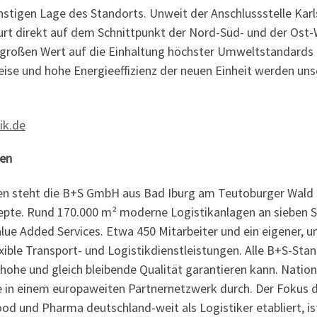
stigen Lage des Standorts. Unweit der Anschlussstelle Karl
kfurt direkt auf dem Schnittpunkt der Nord-Süd- und der Os
großen Wert auf die Einhaltung höchster Umweltstandards 
se und hohe Energieeffizienz der neuen Einheit werden unse
ik.de
gen
gen steht die B+S GmbH aus Bad Iburg am Teutoburger Wald s
nzepte. Rund 170.000 m² moderne Logistikanlagen an sieben 
alue Added Services. Etwa 450 Mitarbeiter und ein eigener, 
ible Transport- und Logistikdienstleistungen. Alle B+S-Stand
he und gleich bleibende Qualität garantieren kann. Nationa
n einem europaweiten Partnernetzwerk durch. Der Fokus der
od und Pharma deutschland-weit als Logistiker etabliert, is