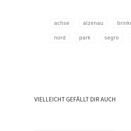
achse
alzenau
brin
nord
park
segro
VIELLEICHT GEFÄLLT DIR AUCH