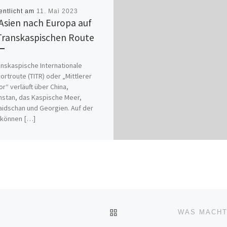
entlicht am
11. Mai 2023
Asien nach Europa auf
Transkaspischen Route
anskaspische Internationale
ortroute (TITR) oder „Mittlerer
or“ verläuft über China,
stan, das Kaspische Meer,
idschan und Georgien. Auf der
 können […]
ZURÜCK ZUR BEITRAGSL