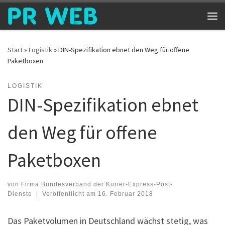
Zum Inhalt springen
Me
Start
»
Logistik
»
DIN-Spezifikation ebnet den Weg für offene
Paketboxen
LOGISTIK
DIN-Spezifikation ebnet
den Weg für offene
Paketboxen
von
Firma Bundesverband der Kurier-Express-Post-
Dienste
|
Veröffentlicht am
16. Februar 2018
Das Paketvolumen in Deutschland wächst stetig, was