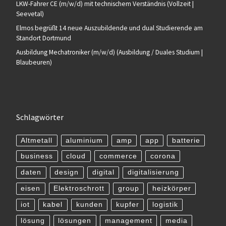
LKW-Fahrer CE (m/w/d) mit technischem Verständnis (Vollzeit |
Seevetal)
Elmos begrüßt 14 neue Auszubildende und dual Studierende am
Standort Dortmund
Ausbildung Mechatroniker (m/w/d) (Ausbildung / Duales Studium |
Blaubeuren)
Schlagwörter
Altmetall
aluminium
amp
app
batterie
business
cloud
commerce
corona
daten
design
digital
digitalisierung
eisen
Elektroschrott
group
heizkörper
iot
kabel
kunden
kupfer
logistik
lösung
lösungen
management
media