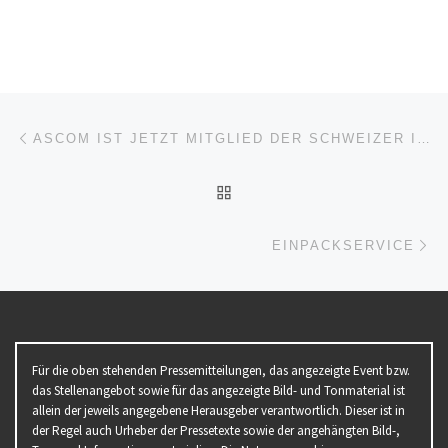
Beitragsnavigation
Vorheriger Beitrag
ASCOM IST JETZT MITGLIED DER SCHWEIZER INITIATIVE INDUSTRIE 2025
ZURÜCK ZUR BEITRAGSL
Nä
EINPACKSERVICE
Für die oben stehenden Pressemitteilungen, das angezeigte Event bzw.
das Stellenangebot sowie für das angezeigte Bild- und Tonmaterial ist
allein der jeweils angegebene Herausgeber verantwortlich. Dieser ist in
der Regel auch Urheber der Pressetexte sowie der angehängten Bild-,