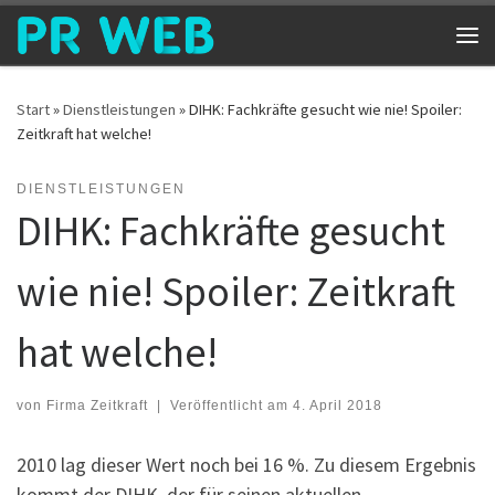
Zum Inhalt springen
Me
Start
»
Dienstleistungen
»
DIHK: Fachkräfte gesucht wie nie! Spoiler:
Zeitkraft hat welche!
DIENSTLEISTUNGEN
DIHK: Fachkräfte gesucht
wie nie! Spoiler: Zeitkraft
hat welche!
von
Firma Zeitkraft
|
Veröffentlicht am
4. April 2018
2010 lag dieser Wert noch bei 16 %. Zu diesem Ergebnis
kommt der DIHK, der für seinen aktuellen