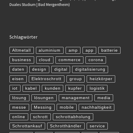
Duales Studium | Bad Mergentheim)
Schlagwörter
Altmetall
aluminium
amp
app
batterie
business
cloud
commerce
corona
daten
design
digital
digitalisierung
eisen
Elektroschrott
group
heizkörper
iot
kabel
kunden
kupfer
logistik
lösung
lösungen
management
media
messe
Messing
mobile
nachhaltigkeit
online
schrott
schrottabholung
Schrottankauf
Schrotthändler
service