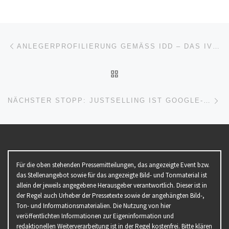
Beitragsnavigation
Vorheriger Beitrag
ANLEGERPROFILIERUNG GEMÄSS IDD – DAS IVFP UNTERSTÜTZT BEI DER DEFINITION TRAGFÄHIGER SOFTWARE-PROZESSE
ZURÜCK ZUR BEITRAGSL
Nä
NÄCHSTER STOPP: JUSTSELLING IST GOOGLE-PARTNER!
Für die oben stehenden Pressemitteilungen, das angezeigte Event bzw.
das Stellenangebot sowie für das angezeigte Bild- und Tonmaterial ist
allein der jeweils angegebene Herausgeber verantwortlich. Dieser ist in
der Regel auch Urheber der Pressetexte sowie der angehängten Bild-,
Ton- und Informationsmaterialien. Die Nutzung von hier
veröffentlichten Informationen zur Eigeninformation und
redaktionellen Weiterverarbeitung ist in der Regel kostenfrei. Bitte klären