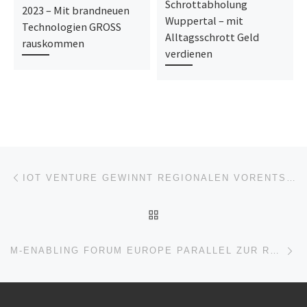
Schrottabholung
2023 – Mit brandneuen
Wuppertal – mit
Technologien GROSS
Alltagsschrott Geld
rauskommen
verdienen
Beitragsnavigation
Vorheriger Beitrag
IOT VENTURE GEWINNT REGIONALEN VORENTSCHEID DES DIGITAL CHAMPIONS AWARD
ZURÜCK ZUR BEITRAGSL
Nä
M-ENABLING FORUM EUROPE PARALLEL ZUR REHACARE 2018