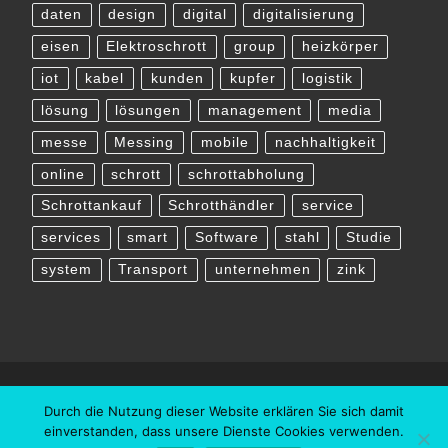
daten
design
digital
digitalisierung
eisen
Elektroschrott
group
heizkörper
iot
kabel
kunden
kupfer
logistik
lösung
lösungen
management
media
messe
Messing
mobile
nachhaltigkeit
online
schrott
schrottabholung
Schrottankauf
Schrotthändler
service
services
smart
Software
stahl
Studie
system
Transport
unternehmen
zink
Durch die Nutzung dieser Website erklären Sie sich damit
einverstanden, dass unsere Dienste Cookies verwenden.