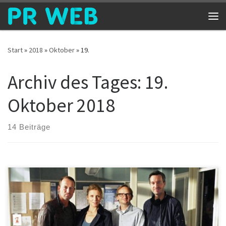
Zum Inhalt springen
Me
Start
»
2018
»
Oktober
»
19.
Archiv des Tages:
19.
Oktober 2018
14 Beiträge
. B+S Logistik goes Tatort B+S liefert Kulisse für den neuen Tatort
aus Hamburg Schauspieler Wotan Wilke Möhring und Franziska