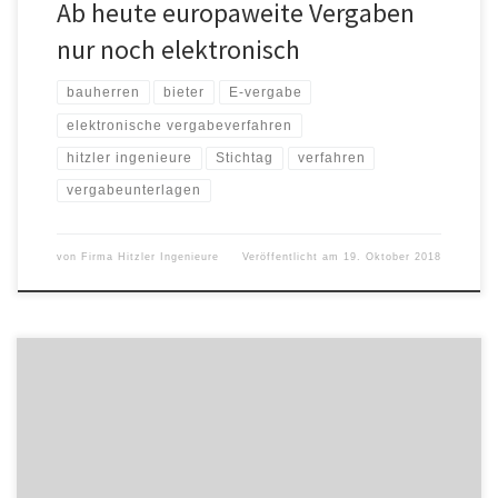
Ab heute europaweite Vergaben
nur noch elektronisch
bauherren
bieter
E-vergabe
elektronische vergabeverfahren
hitzler ingenieure
Stichtag
verfahren
vergabeunterlagen
von
Firma Hitzler Ingenieure
Veröffentlicht am
19. Oktober 2018
Und doch ist die Überraschung immer wieder groß in der
Geschäftsführung wenn die Zahlen einbrechen. Trotzdem vergeht
wertvolle Zeit, den Mitarbeitern zuzugeben, dass man geschlafen
hat und man nun einschneidende Maßnahmen ergreifen muss. Die