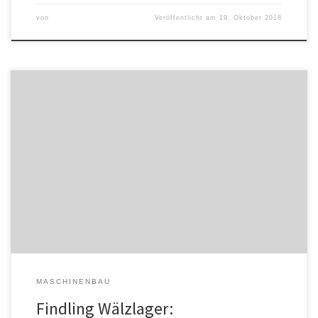
von
Veröffentlicht am
19. Oktober 2018
Findling Wälzlager hat in ein neues Digitalmikroskop investiert, das
optische 2D- und 3D-Messungen mit einer Auflösung von ± 1 µm
ermöglicht. Das Mikroskop kann Oberflächen von Wälzlagern in 3D
visualisieren und um das 2000-fache vergrößern. Damit lassen sich
die Prozesse in der Qualitätssicherung, der Schadensanalyse und
im Reklamationsmanagement optimieren und […]
MASCHINENBAU
Findling Wälzlager: