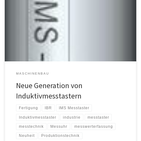
. Neue Generation von Induktivmesstastern Mit den neuen ISM
Messtastern stellt IBR Messtechnik die zweite Generation der
induktiven Messtaster vor. Mit einem Messbereich von 5mm und
einer Auflösung von 0,1 µm, optional 0,01 µm und einer
Genauigkeit von <1 µm über den gesamten Messbereich eignen
sich die IMS Messtaster besonders […]
MASCHINENBAU
Neue Generation von
Induktivmesstastern
Fertigung
IBR
IMS Messtaster
Induktivmesstaster
industrie
messtaster
messtechnik
Messuhr
messwerterfassung
Neuheit
Produktionstechnik