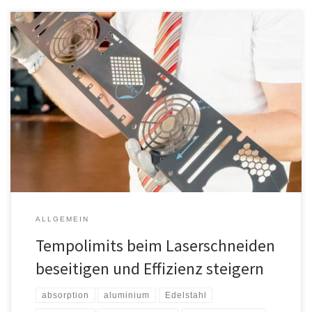
POLIFILM PROTECTION, ein führender Hersteller von
Oberflächenschutzfolien, hat eine neuartige, universelle
Laserschutzfolie entwickelt: die PF84C. Das Schneiden von
Edelstahl mit dem Faserlaser ist dank ihrer speziellen Rezeptur
erstmals ohne Tempodrosselung möglich. Auch Aluminium lässt sich
mit dem Faserlaser wesentlich schneller bearbeiten. Die PF84C
von POLIFILM PROTECTION ist eine Schutzfolie, die […]
ALLGEMEIN
Tempolimits beim Laserschneiden
beseitigen und Effizienz steigern
absorption
aluminium
Edelstahl