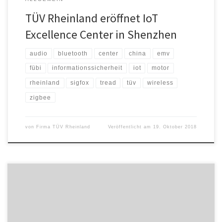
TÜV Rheinland eröffnet IoT
Excellence Center in Shenzhen
audio
bluetooth
center
china
emv
fübi
informationssicherheit
iot
motor
rheinland
sigfox
tread
tüv
wireless
zigbee
von
Firma TÜV Rheinland
Veröffentlicht am
19. Oktober 2018
Gartner sieht großes Potenzial im DCMS Markt und berücksichtigt
SaleSphere im Market Guide Gartner ist ein internationales,
börsennotiertes Beratungs- und Marktforschungsunternehmen, das