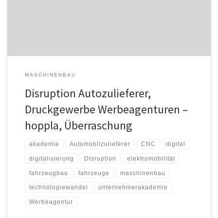
Baustellen werden mehr, der Puls und Blutdruck in der Führung
bleibt latent hoch. Die DENKHAUS®-Akademie hat […]
MASCHINENBAU
Disruption Autozulieferer,
Druckgewerbe Werbeagenturen –
hoppla, Überraschung
akademie
Automobilzulieferer
CNC
digital
digitalisierung
Disruption
elektromobilität
fahrzeugbau
fahrzeuge
maschinenbau
technologiewandel
unternehmerakademie
Werbeagentur