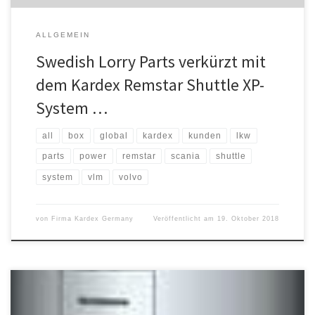
ALLGEMEIN
Swedish Lorry Parts verkürzt mit
dem Kardex Remstar Shuttle XP-
System …
all
box
global
kardex
kunden
lkw
parts
power
remstar
scania
shuttle
system
vlm
volvo
von
Firma Kardex Germany
Veröffentlicht am
19. Oktober 2018