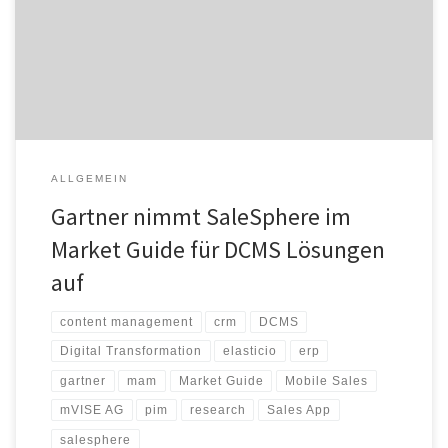
Entwicklungen in der IT-Branche analysiert. Das Unternehmen setzt
sich aus den folgenden strategischen Geschäftseinheiten
zusammen: Gartner Research, Gartner Executive Programs,
Gartner Consulting und Gartner Events. Das Unternehmen arbeitet
[…]
ALLGEMEIN
Gartner nimmt SaleSphere im
Market Guide für DCMS Lösungen
auf
content management
crm
DCMS
Digital Transformation
elasticio
erp
gartner
mam
Market Guide
Mobile Sales
mVISE AG
pim
research
Sales App
salesphere