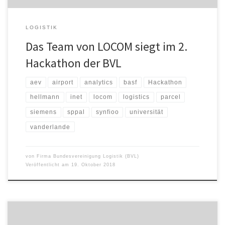
LOGISTIK
Das Team von LOCOM siegt im 2.
Hackathon der BVL
aev
airport
analytics
basf
Hackathon
hellmann
inet
locom
logistics
parcel
siemens
sppal
synfioo
universität
vanderlande
von
Firma Bundesvereinigung Logistik (BVL)
Veröffentlicht am
19. Oktober 2018