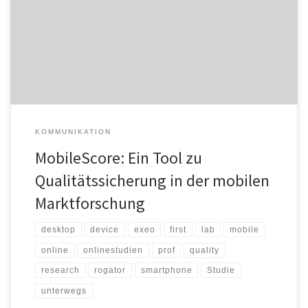
Gerätenutzung in den letzten Jahren stetig gestiegen. Die für die
Marktforschung formulierte Konsequenz erscheint so einfach wie
zwingend: Online-Befragungen müssen für die Teilnehmer per
Smartphone konzipiert werden… Mobile First! „Die Entscheidung,
welche Endgeräte in der […]
KOMMUNIKATION
MobileScore: Ein Tool zu
Qualitätssicherung in der mobilen
Marktforschung
desktop
device
exeo
first
lab
mobile
online
onlinestudien
prof
quality
research
rogator
smartphone
Studie
unterwegs