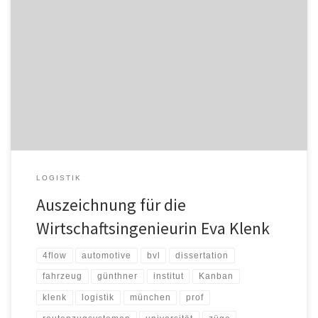
Der Wissenschaftspreis Logistik der Bundesvereinigung Logistik
(BVL) geht in diesem Jahr an die Wirtschaftsingenieurin und
Logistikberaterin Dr.-Ing. Eva Klenk. Sie erhält die Auszeichnung für
ihre Dissertation „Ein analytisches Modell zur Bewertung der
Leistung von Routenzugsystemen bei schwankenden
Transportbedarfen“. Ziel der Arbeit war es, ein Modell zur
Unterstützung der Planung von […]
LOGISTIK
Auszeichnung für die
Wirtschaftsingenieurin Eva Klenk
4flow
automotive
bvl
dissertation
fahrzeug
günthner
institut
Kanban
klenk
logistik
münchen
prof