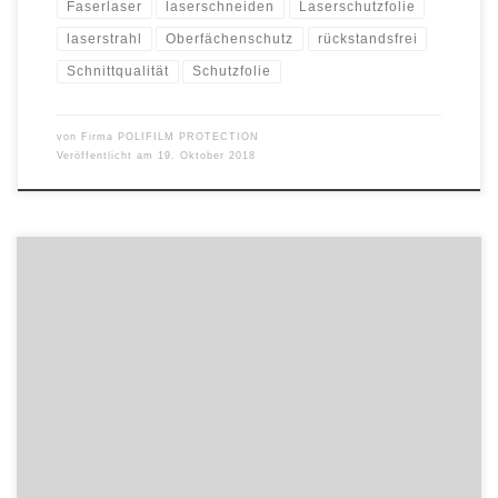
Faserlaser
laserschneiden
Laserschutzfolie
laserstrahl
Oberfächenschutz
rückstandsfrei
Schnittqualität
Schutzfolie
von
Firma POLIFILM PROTECTION
Veröffentlicht am
19. Oktober 2018
Am 21. Oktober feiern die Briten den „Apple Day“ anlässlich der
Vielfalt des Apfels. Und auch für mobilcom-debitel ist dieser
zusätzliche Herbstfeiertag Grund genug, einen feierlichen Preis für
Apple-Produkte aufzurufen: Ab Sonntag gibt es beim Digital-
Lifestyle-Provider mit dem Apple iPhone 8 Plus in der 64 GB
Variante ein First-Class-Smartphone zum […]