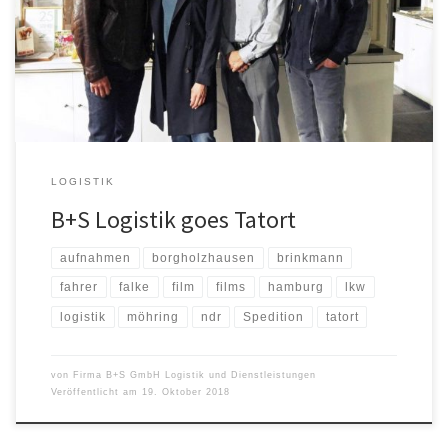
Weisz drehen in Hamburger B+S Halle In der Hamburger
Niederlassung Moorburger Bogen der B+S GmbH Logistik und
Dienstleistungen haben der NDR und die WÜSTE Film GmbH
actiongeladene Szenen zur neuen […]
LOGISTIK
B+S Logistik goes Tatort
aufnahmen
borgholzhausen
brinkmann
fahrer
falke
film
films
hamburg
lkw
logistik
möhring
ndr
Spedition
tatort
von
Firma B+S GmbH Logistik und Dienstleistungen
Veröffentlicht am
19. Oktober 2018