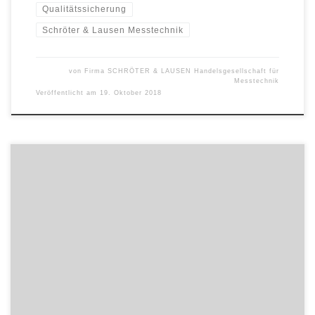
Qualitätssicherung
Schröter & Lausen Messtechnik
von
Firma SCHRÖTER & LAUSEN Handelsgesellschaft für
Messtechnik
Veröffentlicht am
19. Oktober 2018
Die Entscheidung fiel am späten Donnerstagnachmittag: Nach
siebenstündigem Wettstreit mit insgesamt zehn konkurrierenden
Teams errang der Logistikplaner und Softwareentwickler LOCOM
den Sieg im diesjährigen Hackathon während des Deutschen
Logistik-Kongresses. LOCOM, seit Juni 2018 Teil der Siemens Postal,
Parcel & Airport Logistics GmbH (SPPAL), setzte sich gegen die
Teams von DB […]