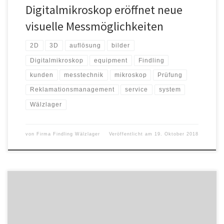
Digitalmikroskop eröffnet neue
visuelle Messmöglichkeiten
2D
3D
auflösung
bilder
Digitalmikroskop
equipment
Findling
kunden
messtechnik
mikroskop
Prüfung
Reklamationsmanagement
service
system
Wälzlager
von
Firma Findling Wälzlager
Veröffentlicht am
19. Oktober 2018
Die Online-Nutzung ist zur Standard-Aktivität geworden –
gleichzeitig ist die Relevanz des Smartphones bei der