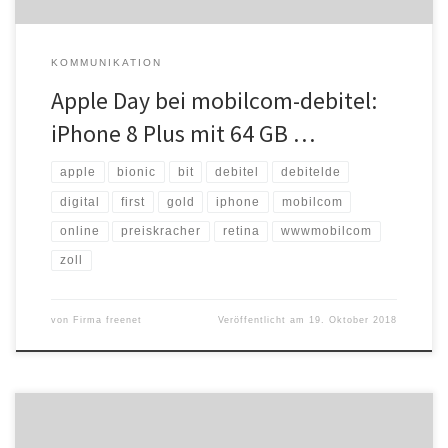
KOMMUNIKATION
Apple Day bei mobilcom-debitel:
iPhone 8 Plus mit 64 GB …
apple
bionic
bit
debitel
debitelde
digital
first
gold
iphone
mobilcom
online
preiskracher
retina
wwwmobilcom
zoll
von
Firma freenet
Veröffentlicht am
19. Oktober 2018