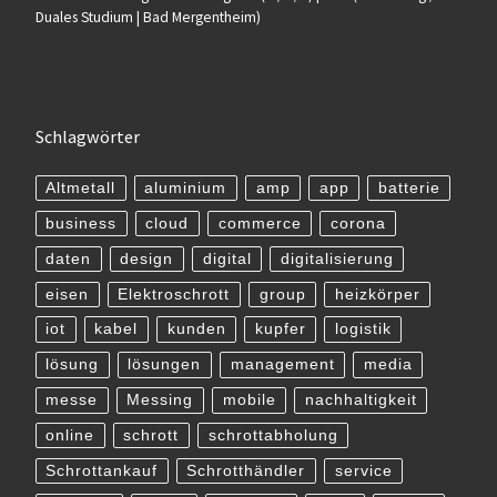
Duales Studium | Bad Mergentheim)
Schlagwörter
Altmetall
aluminium
amp
app
batterie
business
cloud
commerce
corona
daten
design
digital
digitalisierung
eisen
Elektroschrott
group
heizkörper
iot
kabel
kunden
kupfer
logistik
lösung
lösungen
management
media
messe
Messing
mobile
nachhaltigkeit
online
schrott
schrottabholung
Schrottankauf
Schrotthändler
service