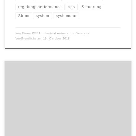
regelungsperformance
sps
Steuerung
Strom
system
systemone
von
Firma KEBA Industrial Automation Germany
Veröffentlicht am
19. Oktober 2018
Swedish Lorry Parts ist einer der führenden Anbieter von
Ersatzteilen und Zubehör für LKW, Busse und Maschinen von Volvo
und Scania in Schweden. Dank einer Systemlösung von Kardex
Remstar gelingt die Bereitstellung von Teilen dreimal so schnell
wie zuvor. In seinem Hauptquartier im nahe Stockholm gelegenen
Tumba lagert Swedish Lorry […]