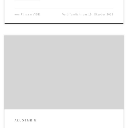
von
Firma mVISE
Veröffentlicht am
19. Oktober 2018
Hitzler Ingenieure digitalisiert seinen Vergabeservice und wickelt
europaweite Vergabeverfahren ab sofort interaktiv und vollständig
elektronisch ab. Der heutige Stichtag 19. Oktober 2018 steht für
einen weiteren wichtigen Schritt, den Hitzler Ingenieure in
Richtung Digitalisierung geht. Der Projektsteuerer aus München
macht aus der ab heute gesetzlichen Pflicht eine Tugend:
Bauherren und […]
ALLGEMEIN