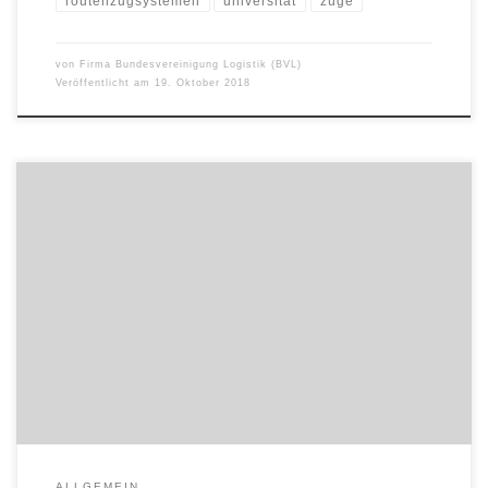
routenzugsystemen
universität
züge
von
Firma Bundesvereinigung Logistik (BVL)
Veröffentlicht am
19. Oktober 2018
TÜV Rheinland, ein weltweit führender Anbieter von
unabhängigen Prüfdienstleistungen, hat sein Internet-of-Things
(IoT) Excellence Center im Stadtteil Longhua in Shenzhen offiziell
eröffnet. Zum feierlichen Start des Zentrums kamen Top-
Führungskräfte wie Dr. Michael Fübi, Vorstandsvorsitzender der TÜV
Rheinland AG, Holger Kunz, Leiter des Geschäftsbereichs Produkte
der TÜV Rheinland AG, Yushun Wong, […]
ALLGEMEIN