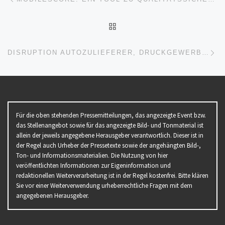
ZURÜCK ZUR BEITRAGSL
Nä
DISRUPTION AUTOZULIEFERER, DRUCKGEWERBE WERBEAGENTUREN – HOPPLA, ÜBERRASCHUNG
Für die oben stehenden Pressemitteilungen, das angezeigte Event bzw.
das Stellenangebot sowie für das angezeigte Bild- und Tonmaterial ist
allein der jeweils angegebene Herausgeber verantwortlich. Dieser ist in
der Regel auch Urheber der Pressetexte sowie der angehängten Bild-,
Ton- und Informationsmaterialien. Die Nutzung von hier
veröffentlichten Informationen zur Eigeninformation und
redaktionellen Weiterverarbeitung ist in der Regel kostenfrei. Bitte klären
Sie vor einer Weiterverwendung urheberrechtliche Fragen mit dem
angegebenen Herausgeber.