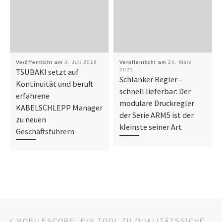
Veröffentlicht am
4. Juli 2019
Veröffentlicht am
24. März
TSUBAKI setzt auf
2021
Schlanker Regler –
Kontinuität und beruft
schnell lieferbar: Der
erfahrene
modulare Druckregler
KABELSCHLEPP Manager
der Serie ARM5 ist der
zu neuen
kleinste seiner Art
Geschäftsführern
Beitragsnavigation
Vorheriger Beitrag
MOBILESCORE: EIN TOOL ZU QUALITÄTSSICHERUNG IN DER MOBILEN MARKTFORSCHUNG