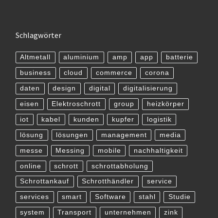
Schlagwörter
Altmetall
aluminium
amp
app
batterie
business
cloud
commerce
corona
daten
design
digital
digitalisierung
eisen
Elektroschrott
group
heizkörper
iot
kabel
kunden
kupfer
logistik
lösung
lösungen
management
media
messe
Messing
mobile
nachhaltigkeit
online
schrott
schrottabholung
Schrottankauf
Schrotthändler
service
services
smart
Software
stahl
Studie
system
Transport
unternehmen
zink