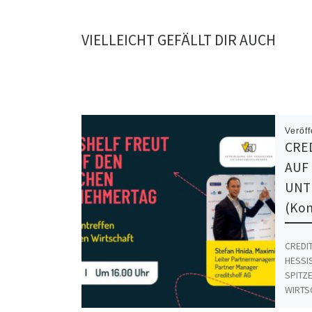
VIELLEICHT GEFÄLLT DIR AUCH
Veröff
CRE
AUF
UNT
(Kon
CREDI
HESSI
SPITZ
WIRTSC
Wiesba