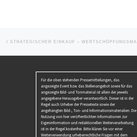
[…]
Beitragsnavigation
Vorheriger Beitrag
Für die oben stehenden Pressemitteilungen, das
angezeigte Event bzw. das Stellenangebot sowie für das
angezeigte Bild- und Tonmaterial ist allein der jeweils
angegebene Herausgeber verantwortlich. Dieser ist in der
Regel auch Urheber der Pressetexte sowie der
angehängten Bild-, Ton- und Informationsmaterialien. Die
Nutzung von hier veröffentlichten Informationen zur
Eigeninformation und redaktionellen Weiterverarbeitung
ist in der Regel kostenfrei. Bitte klären Sie vor einer
Weiterverwendung urheberrechtliche Fragen mit dem