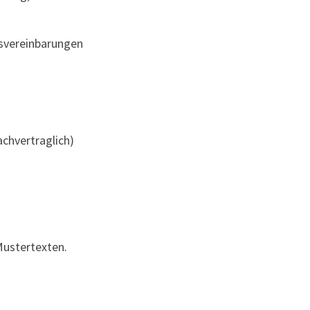
gsvereinbarungen
achvertraglich)
Mustertexten.