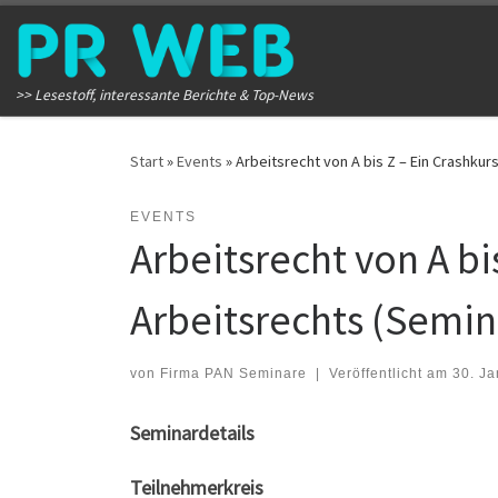
Zum Inhalt springen
>> Lesestoff, interessante Berichte & Top-News
Start
»
Events
»
Arbeitsrecht von A bis Z – Ein Crashku
EVENTS
Arbeitsrecht von A bi
Arbeitsrechts (Semin
von
Firma PAN Seminare
|
Veröffentlicht am
30. J
Seminardetails
Teilnehmerkreis