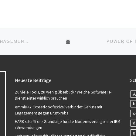
ZURÜCK ZUR BEITRAGSL
STRATEGISCHER EINKAUF – WERTSCHÖPFUNGSMANAGEMENT (SEMINAR | DÜSSELDORF)
Neueste Beiträge
Sc
Zu viele Tools, zu wenig Überblick? Welche Software IT-
A
Dienstleister wirklich brauchen
b
emmiDAY: Streetfoodfestival verbindet Genuss mit
Engagement gegen Brustkrebs
c
HARK schafft die Grundlage für die Modernisierung seiner IBM
d
i-Anwendungen
g