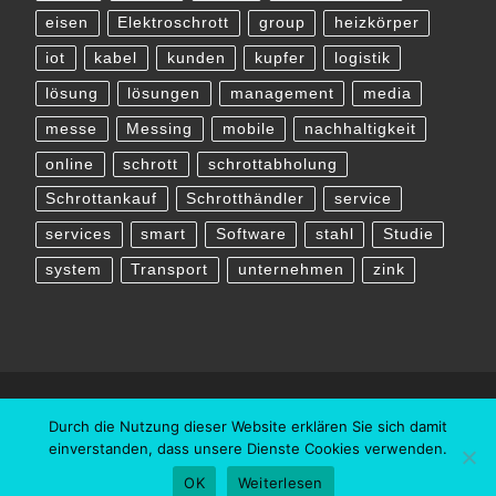
eisen
Elektroschrott
group
heizkörper
iot
kabel
kunden
kupfer
logistik
lösung
lösungen
management
media
messe
Messing
mobile
nachhaltigkeit
online
schrott
schrottabholung
Schrottankauf
Schrotthändler
service
services
smart
Software
stahl
Studie
system
Transport
unternehmen
zink
Durch die Nutzung dieser Website erklären Sie sich damit
einverstanden, dass unsere Dienste Cookies verwenden.
OK
Weiterlesen