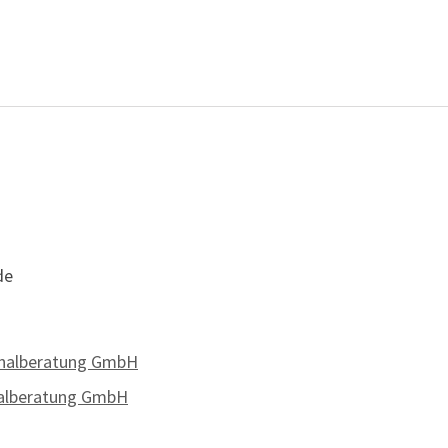
de
onalberatung GmbH
nalberatung GmbH