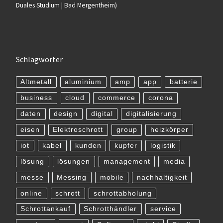
Duales Studium | Bad Mergentheim)
Schlagwörter
Altmetall
aluminium
amp
app
batterie
business
cloud
commerce
corona
daten
design
digital
digitalisierung
eisen
Elektroschrott
group
heizkörper
iot
kabel
kunden
kupfer
logistik
lösung
lösungen
management
media
messe
Messing
mobile
nachhaltigkeit
online
schrott
schrottabholung
Schrottankauf
Schrotthändler
service