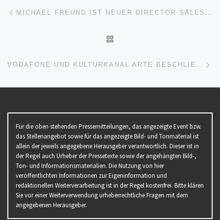
Beitragsnavigation
Vorheriger Beitrag
MICHAEL FREUND IST NEUER DIRECTOR SALES DACH BEI FINDOLOGIC
ZURÜCK ZUR BEITRAGSL
Nä
VODAFONE UND KULTURKANAL ARTE BESCHLIESSEN LANGFRISTIGE ZUSAMMENARBEIT
Für die oben stehenden Pressemitteilungen, das angezeigte Event bzw.
das Stellenangebot sowie für das angezeigte Bild- und Tonmaterial ist
allein der jeweils angegebene Herausgeber verantwortlich. Dieser ist in
der Regel auch Urheber der Pressetexte sowie der angehängten Bild-,
Ton- und Informationsmaterialien. Die Nutzung von hier
veröffentlichten Informationen zur Eigeninformation und
redaktionellen Weiterverarbeitung ist in der Regel kostenfrei. Bitte klären
Sie vor einer Weiterverwendung urheberrechtliche Fragen mit dem
angegebenen Herausgeber.