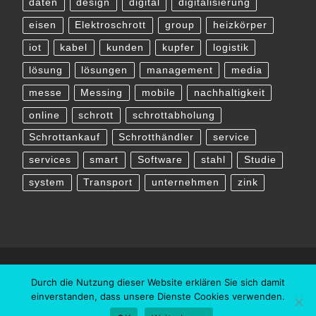
daten
design
digital
digitalisierung
eisen
Elektroschrott
group
heizkörper
iot
kabel
kunden
kupfer
logistik
lösung
lösungen
management
media
messe
Messing
mobile
nachhaltigkeit
online
schrott
schrottabholung
Schrottankauf
Schrotthändler
service
services
smart
Software
stahl
Studie
system
Transport
unternehmen
zink
Durch die Nutzung dieser Website erklären Sie sich damit
einverstanden, dass unsere Dienste Cookies verwenden.