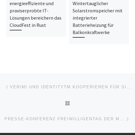
energieeffiziente und
Wintertauglicher
praxiserprobte IT-
Solarstromspeicher mit
Lösungen bereichern das
integrierter
CloudFest in Rust
Batterieheizung für
Balkonkraftwerke
Beitragsnavigation
Vorheriger Beitrag
VERIMI UND IDENTITYTM KOOPERIEREN FÜR SICHERE IDENTIFIZIERUNG IM NETZ
ZURÜCK ZUR BEITRAGSL
Nä
PRESSE-KONFERENZ FREIWILLIGENTAG DER METROPOLREGION RHEIN-NECKAR 2020 (PRESSETERMIN | MUTTERSTADT)