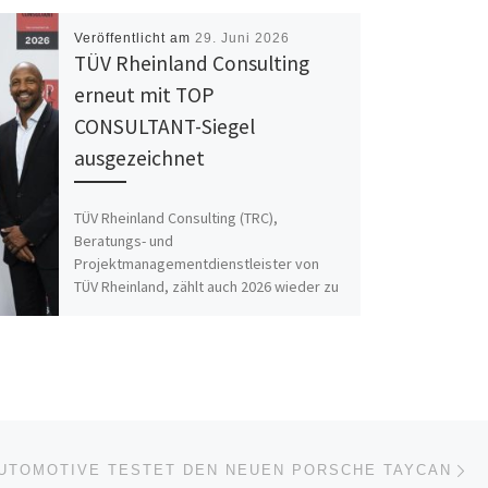
Veröffentlicht am
29. Juni 2026
TÜV Rheinland Consulting
erneut mit TOP
CONSULTANT-Siegel
ausgezeichnet
TÜV Rheinland Consulting (TRC),
Beratungs- und
Projektmanagementdienstleister von
TÜV Rheinland, zählt auch 2026 wieder zu
den besten Beratern für den deutschen
Mittelstand. […]
Nä
ISTE
UTOMOTIVE TESTET DEN NEUEN PORSCHE TAYCAN