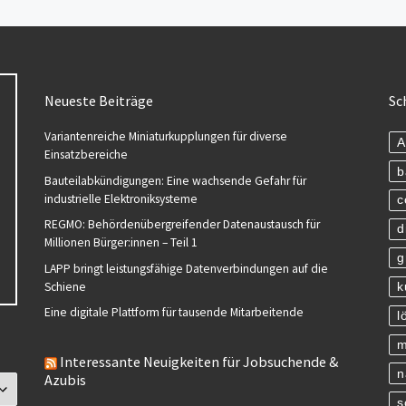
Neueste Beiträge
Sc
Variantenreiche Miniaturkupplungen für diverse
A
Einsatzbereiche
b
Bauteilabkündigungen: Eine wachsende Gefahr für
industrielle Elektroniksysteme
c
REGMO: Behördenübergreifender Datenaustausch für
d
Millionen Bürger:innen – Teil 1
g
LAPP bringt leistungsfähige Datenverbindungen auf die
Schiene
k
Eine digitale Plattform für tausende Mitarbeitende
l
m
Interessante Neuigkeiten für Jobsuchende &
n
Azubis
s