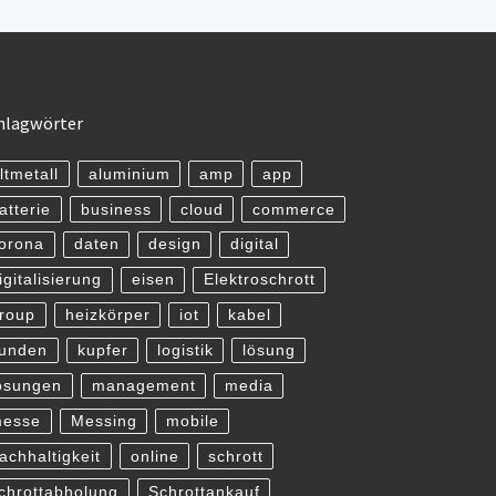
hlagwörter
ltmetall
aluminium
amp
app
atterie
business
cloud
commerce
orona
daten
design
digital
igitalisierung
eisen
Elektroschrott
roup
heizkörper
iot
kabel
unden
kupfer
logistik
lösung
ösungen
management
media
esse
Messing
mobile
achhaltigkeit
online
schrott
chrottabholung
Schrottankauf