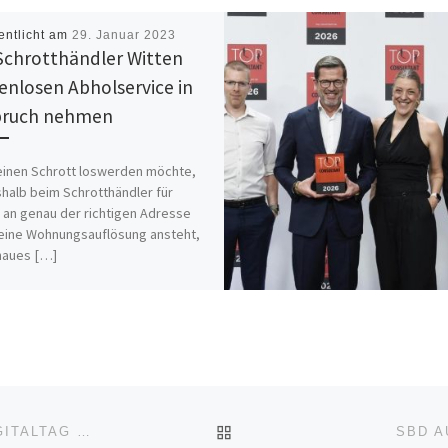
entlicht am
29. Januar 2023
Schrotthändler Witten
enlosen Abholservice in
pruch nehmen
inen Schrott loswerden möchte,
shalb beim Schrotthändler für
 an genau der richtigen Adresse
eine Wohnungsauflösung ansteht,
naues […]
ZURÜCK ZUR BEITRAGSL
BWI BIETET ZWEI KOSTENFREIE WEBINARE AM DIGITALTAG 2020
SBD A