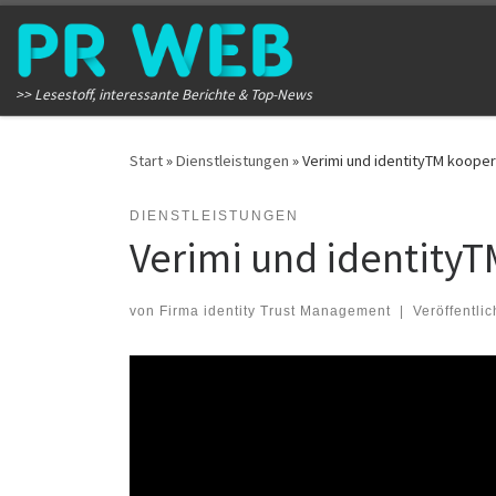
Zum Inhalt springen
>> Lesestoff, interessante Berichte & Top-News
Start
»
Dienstleistungen
»
Verimi und identityTM kooperi
DIENSTLEISTUNGEN
Verimi und identityT
von
Firma identity Trust Management
|
Veröffentli