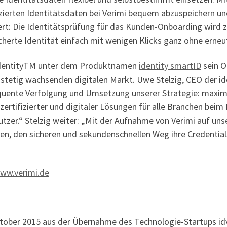
ifizierten Identitätsdaten bei Verimi bequem abzuspeichern u
rt: Die Identitätsprüfung für das Kunden-Onboarding wird 
cherte Identität einfach mit wenigen Klicks ganz ohne erne
t identityTM unter dem Produktnamen
identity smartID
sein O
 stetig wachsenden digitalen Markt. Uwe Stelzig, CEO der i
quente Verfolgung und Umsetzung unserer Strategie: maxim
er, zertifizierter und digitaler Lösungen für alle Branchen b
zer.“ Stelzig weiter: „Mit der Aufnahme von Verimi auf unse
ügen, den sicheren und sekundenschnellen Weg ihre Credential
ww.verimi.de
ktober 2015 aus der Übernahme des Technologie-Startups i