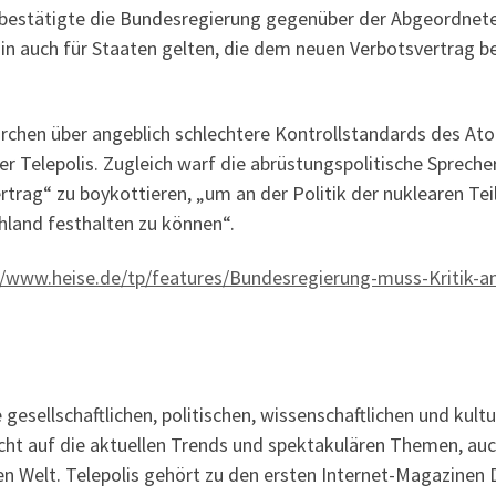
, bestätigte die Bundesregierung gegenüber der Abgeordnet
in auch für Staaten gelten, die dem neuen Verbotsvertrag be
rchen über angeblich schlechtere Kontrollstandards des At
r Telepolis. Zugleich warf die abrüstungspolitische Spreche
trag“ zu boykottieren, „um an der Politik der nuklearen Tei
land festhalten zu können“.
//www.heise.de/tp/features/Bundesregierung-muss-Kritik-a
 gesellschaftlichen, politischen, wissenschaftlichen und kult
nicht auf die aktuellen Trends und spektakulären Themen, a
len Welt. Telepolis gehört zu den ersten Internet-Magazine