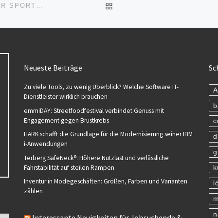
ZURÜCK ZUR BEITRAGSL
VBLP IST NEUER „SILVER PARTNER“ DES MÜNCHNER SPORTCLUB (MSC)
Neueste Beiträge
Sc
Zu viele Tools, zu wenig Überblick? Welche Software IT-
A
Dienstleister wirklich brauchen
b
emmiDAY: Streetfoodfestival verbindet Genuss mit
Engagement gegen Brustkrebs
c
HARK schafft die Grundlage für die Modernisierung seiner IBM
d
i-Anwendungen
g
Terberg SafeNeck®: Höhere Nutzlast und verlässliche
Fahrstabilität auf steilen Rampen
k
Inventur in Modegeschäften: Größen, Farben und Varianten
l
zählen
m
n
Interessante Neuigkeiten für Jobsuchende &