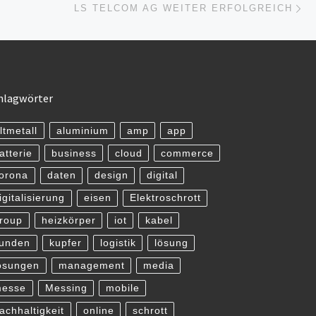
ISTE
LS TELCOM AG WEITER ERFOLGREICH
hlagwörter
ltmetall
aluminium
amp
app
atterie
business
cloud
commerce
orona
daten
design
digital
igitalisierung
eisen
Elektroschrott
roup
heizkörper
iot
kabel
unden
kupfer
logistik
lösung
ösungen
management
media
esse
Messing
mobile
achhaltigkeit
online
schrott