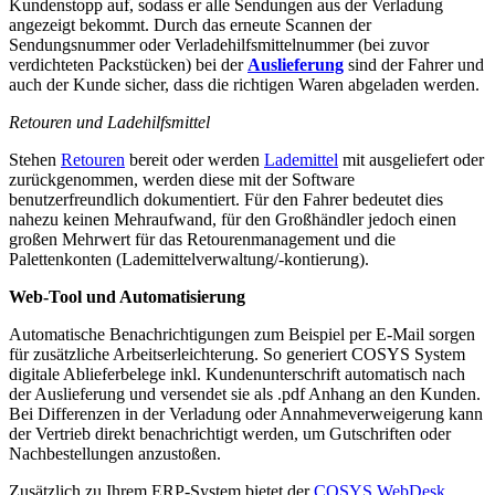
Kundenstopp auf, sodass er alle Sendungen aus der Verladung
angezeigt bekommt. Durch das erneute Scannen der
Sendungsnummer oder Verladehilfsmittelnummer (bei zuvor
verdichteten Packstücken) bei der
Auslieferung
sind der Fahrer und
auch der Kunde sicher, dass die richtigen Waren abgeladen werden.
Retouren und Ladehilfsmittel
Stehen
Retouren
bereit oder werden
Lademittel
mit ausgeliefert oder
zurückgenommen, werden diese mit der Software
benutzerfreundlich dokumentiert. Für den Fahrer bedeutet dies
nahezu keinen Mehraufwand, für den Großhändler jedoch einen
großen Mehrwert für das Retourenmanagement und die
Palettenkonten (Lademittelverwaltung/-kontierung).
Web-Tool und Automatisierung
Automatische Benachrichtigungen zum Beispiel per E-Mail sorgen
für zusätzliche Arbeitserleichterung. So generiert COSYS System
digitale Ablieferbelege inkl. Kundenunterschrift automatisch nach
der Auslieferung und versendet sie als .pdf Anhang an den Kunden.
Bei Differenzen in der Verladung oder Annahmeverweigerung kann
der Vertrieb direkt benachrichtigt werden, um Gutschriften oder
Nachbestellungen anzustoßen.
Zusätzlich zu Ihrem ERP-System bietet der
COSYS WebDesk