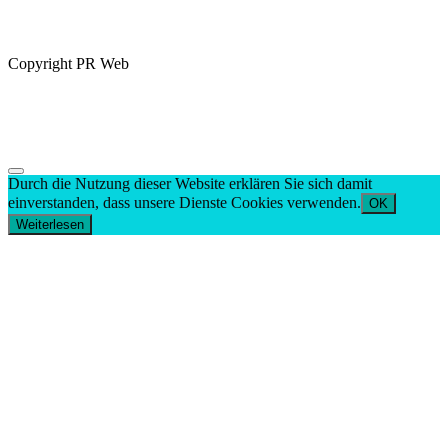
schrott
schrottabholung
Schrottankauf
Schrotthändler
service
services
smart
Software
stahl
Studie
system
Transport
unternehmen
zink
Durch die Nutzung dieser Website erklären Sie sich damit
einverstanden, dass unsere Dienste Cookies verwenden.
OK
Weiterlesen