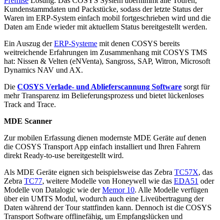
Premise
Lösung. Das COSYS System übernimmt alle Touren,
Kundenstammdaten und Packstücke, sodass der letzte Status der
Waren im ERP-System einfach mobil fortgeschrieben wird und die
Daten am Ende wieder mit aktuellem Status bereitgestellt werden.
Ein Auszug der
ERP-Systeme
mit denen COSYS bereits
weitreichende Erfahrungen im Zusammenhang mit COSYS TMS
hat: Nissen & Velten (eNVenta), Sangross, SAP, Witron, Microsoft
Dynamics NAV und AX.
Die
COSYS Verlade- und Ablieferscannung Software
sorgt für
mehr Transparenz im Belieferungsprozess und bietet lückenloses
Track and Trace.
MDE Scanner
Zur mobilen Erfassung dienen modernste MDE Geräte auf denen
die COSYS Transport App einfach installiert und Ihren Fahrern
direkt Ready-to-use bereitgestellt wird.
Als MDE Geräte eignen sich beispielsweise das Zebra
TC57X
, das
Zebra
TC77
, weitere Modelle von Honeywell wie das
EDA51
oder
Modelle von Datalogic wie der
Memor 10
. Alle Modelle verfügen
über ein UMTS Modul, wodurch auch eine Liveübertragung der
Daten während der Tour stattfinden kann. Dennoch ist die COSYS
Transport Software offlinefähig, um Empfangslücken und