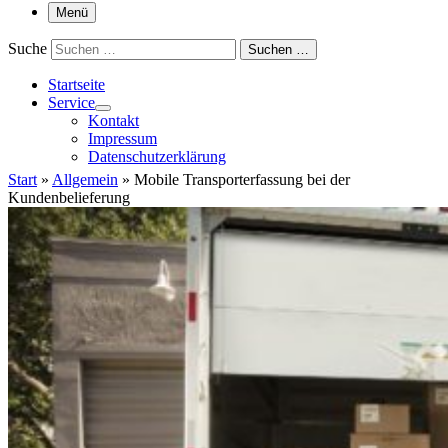
Menü
Suche
Suchen …
Startseite
Service
Kontakt
Impressum
Datenschutzerklärung
Start
»
Allgemein
»
Mobile Transporterfassung bei der
Kundenbelieferung