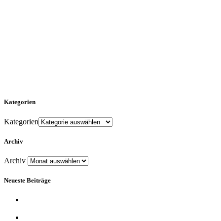
Für die oben stehenden Pressemitteilungen, das angezeigte Event bzw.
das Stellenangebot sowie für das angezeigte Bild- und Tonmaterial ist
allein der jeweils angegebene Herausgeber verantwortlich. Dieser ist in
der Regel auch Urheber der Pressetexte sowie der angehängten Bild-,
Ton- und Informationsmaterialien. Die Nutzung von hier veröffentlichten
Informationen zur Eigeninformation und redaktionellen
Weiterverarbeitung ist in der Regel kostenfrei. Bitte klären Sie vor einer
Weiterverwendung urheberrechtliche Fragen mit dem angegebenen
Herausgeber.
Kategorien
Kategorien
Archiv
Archiv
Neueste Beiträge
Zu viele Tools, zu wenig Überblick? Welche Software IT-
Dienstleister wirklich brauchen
emmiDAY: Streetfoodfestival verbindet Genuss mit