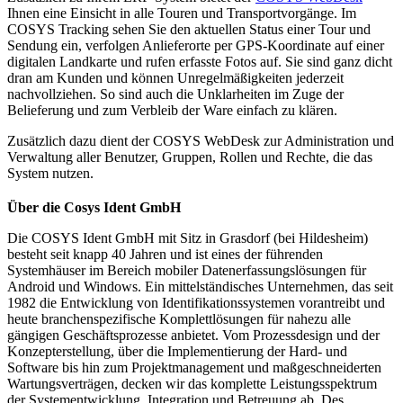
Ihnen eine Einsicht in alle Touren und Transportvorgänge. Im
COSYS Tracking sehen Sie den aktuellen Status einer Tour und
Sendung ein, verfolgen Anlieferorte per GPS-Koordinate auf einer
digitalen Landkarte und rufen erfasste Fotos auf. Sie sind ganz dicht
dran am Kunden und können Unregelmäßigkeiten jederzeit
nachvollziehen. So sind auch die Unklarheiten im Zuge der
Belieferung und zum Verbleib der Ware einfach zu klären.
Zusätzlich dazu dient der COSYS WebDesk zur Administration und
Verwaltung aller Benutzer, Gruppen, Rollen und Rechte, die das
System nutzen.
Über die Cosys Ident GmbH
Die COSYS Ident GmbH mit Sitz in Grasdorf (bei Hildesheim)
besteht seit knapp 40 Jahren und ist eines der führenden
Systemhäuser im Bereich mobiler Datenerfassungslösungen für
Android und Windows. Ein mittelständisches Unternehmen, das seit
1982 die Entwicklung von Identifikationssystemen vorantreibt und
heute branchenspezifische Komplettlösungen für nahezu alle
gängigen Geschäftsprozesse anbietet. Vom Prozessdesign und der
Konzepterstellung, über die Implementierung der Hard- und
Software bis hin zum Projektmanagement und maßgeschneiderten
Wartungsverträgen, decken wir das komplette Leistungsspektrum
der Systementwicklung, Integration und Betreuung ab. Des