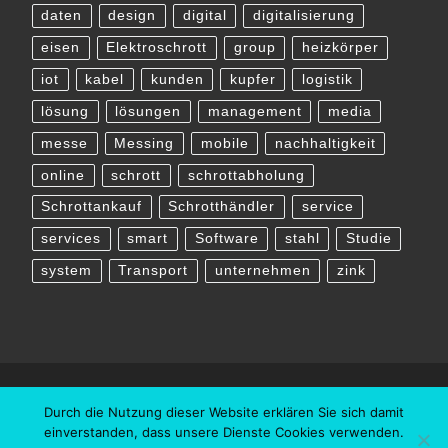
daten
design
digital
digitalisierung
eisen
Elektroschrott
group
heizkörper
iot
kabel
kunden
kupfer
logistik
lösung
lösungen
management
media
messe
Messing
mobile
nachhaltigkeit
online
schrott
schrottabholung
Schrottankauf
Schrotthändler
service
services
smart
Software
stahl
Studie
system
Transport
unternehmen
zink
Durch die Nutzung dieser Website erklären Sie sich damit
einverstanden, dass unsere Dienste Cookies verwenden.