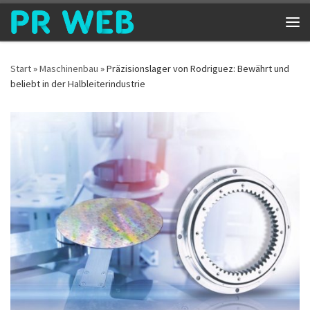
Zum Inhalt springen
Me
Start
»
Maschinenbau
»
Präzisionslager von Rodriguez: Bewährt und
beliebt in der Halbleiterindustrie