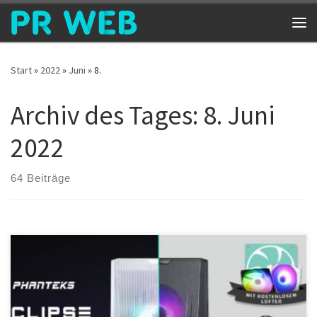
Zum Inhalt springen
Me
Start
»
2022
»
Juni
»
8.
Archiv des Tages:
8. Juni
2022
64 Beiträge
PHANTEKS setzen die Messlatte noch mal ein Stück höher! Das
Eclipse G360A baut clever auf seinen bereits fantastischen