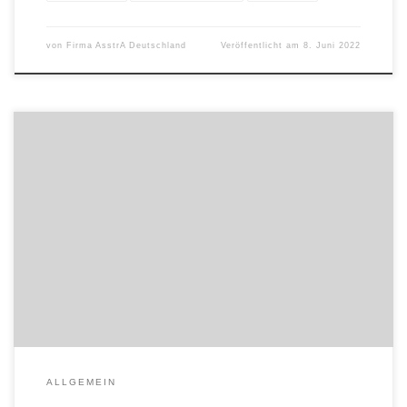
von
Firma AsstrA Deutschland
Veröffentlicht am
8. Juni 2022
Besuchen Sie uns am 07.07.2022 an unserem Stand C5 auf der
größten IT Management-Veranstaltung zum Thema Digitalisierung
für KMU und Industrie in Süddeutschland! Wir präsentieren die
neuesten ortungsbasierten Automatisierungs- und Location
Intelligence-Lösungen für die Intralogistik Profitieren Sie von:
Beschleunigung von Prozesszeiten durch Location Intelligence mit
der Anbindung an SAP® EWM […]
ALLGEMEIN