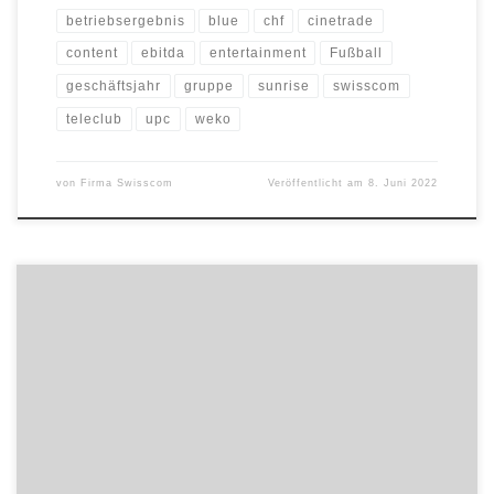
betriebsergebnis
blue
chf
cinetrade
content
ebitda
entertainment
Fußball
geschäftsjahr
gruppe
sunrise
swisscom
teleclub
upc
weko
von
Firma Swisscom
Veröffentlicht am
8. Juni 2022
Die heutige Fabrikautomatisierung erfordert eine schnellere und
präzisere Motorsteuerung, zeitnahe und nahtlose Kommunikation
über Industrial Ethernet (PROFINET-RT, EtherNet/IP, EtherCAT,
POWERLINK, OPC UA und TSN (Time-Sensitive Networking für
PROFINET CC-D / CC-LINKIE TSN) der nächsten Generation. Die
Kombination aus der GOAL Middleware von port und der neuen
Generation RENESAS RZ/T2M TSN […]