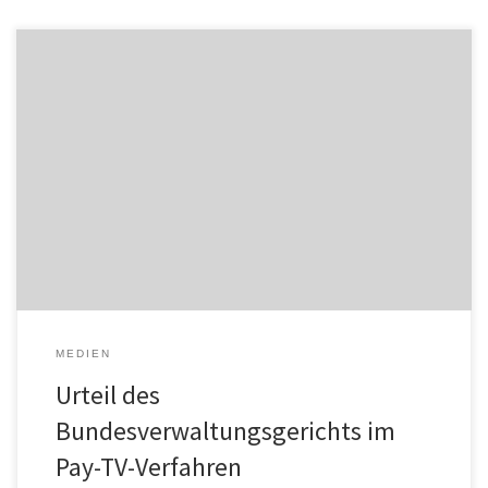
Das Bundesverwaltungsgericht hat die von der
Wettbewerbskommission gegen Swisscom und Cinetrade
verhängte Sanktion von CHF 71.8 Millionen bestätigt. Swisscom und
Blue Entertainment (früher Cinetrade) sind nach wie vor
überzeugt, sich beim Vermarkten von Sportinhalten rechtmässig
verhalten zu haben. Swisscom prüft zurzeit, ob das Urteil ans
Bundesgericht weitergezogen wird. Im Jahr […]
MEDIEN
Urteil des
Bundesverwaltungsgerichts im
Pay-TV-Verfahren