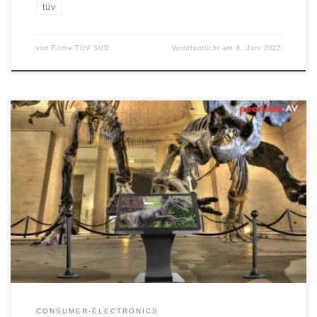
tüv
von
Firma TÜV SÜD
Veröffentlicht am
8. Juni 2022
Auf Messen sind viele unterschiedliche Hersteller vertreten. Um in
der Masse nicht unterzugehen und Besucher auf den eigenen
Stand zu lenken, sind einladende Messekits, Tablethalterungen,
Touch Infopulte, Touch Displays, Videowall Halter und passende
Transportcases unabdingbar. Der Onlineshop monitorhalterung.de
bietet ein großes Sortiment, um den Messestand interessant und
abwechslungsreich zu gestalten. […]
CONSUMER-ELECTRONICS