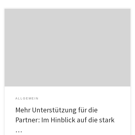
BlackBerry, ein führender Anbieter von Sicherheitssoftware und -
dienstleistungen für das IoT, hat heute eine Reihe von
Erweiterungen für das BlackBerry-Partnerprogramm angekündigt.
Ziel ist es, Managed Security Service Provider (MSSP) dabei zu
unterstützen, die stark steigende Nachfrage kleiner und mittlerer
Unternehmen (KMU) nach 24x7x365 Managed Extended Detection
and Response (XDR) Services […]
ALLGEMEIN
Mehr Unterstützung für die
Partner: Im Hinblick auf die stark
…