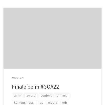
Wer wird eine der begehrten Trophäen mit nach Hause nehmen?
Werden alle vier Kategorien bei den Preisentscheidungen
besetzt? Es wird spannend beim Finale des Grimme Online Award,
wenn am 23. Juni – endlich wieder in der Kölner Flora – aus
Nominierten Preisträger werden. Wie in den Vorjahren erfährt
niemand zuvor, […]
MEDIEN
Finale beim #GOA22
amiri
award
content
grimme
kölnbusiness
los
media
ndr