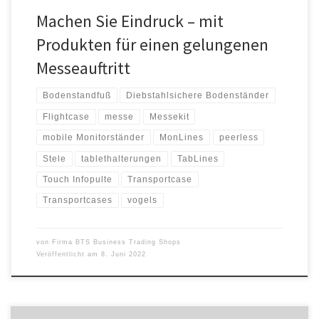
Machen Sie Eindruck – mit
Produkten für einen gelungenen
Messeauftritt
Bodenstandfuß
Diebstahlsichere Bodenständer
Flightcase
messe
Messekit
mobile Monitorständer
MonLines
peerless
Stele
tablethalterungen
TabLines
Touch Infopulte
Transportcase
Transportcases
vogels
von
Firma BTS Business Trading Shops
Veröffentlicht am
8. Juni 2022