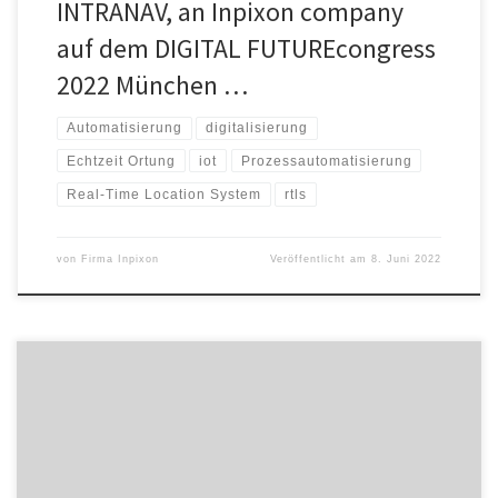
INTRANAV, an Inpixon company
auf dem DIGITAL FUTUREcongress
2022 München …
Automatisierung
digitalisierung
Echtzeit Ortung
iot
Prozessautomatisierung
Real-Time Location System
rtls
von
Firma Inpixon
Veröffentlicht am
8. Juni 2022
Richtfest bei den Heliosschulen in Köln-Ehrenfeld! Die Grund- und
Gesamtschule auf dem ehemaligen Heliosgelände bietet künftig
Platz für 1.100 Schülerinnen und Schüler und ist Kölns erste
inklusive Universitätsschule, die zugleich auch als bundesweites