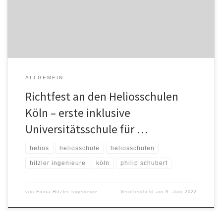
Modellprojekt der praktischen Ausbildung für Lehrkräfte in
Kooperation mit der Universität zu Köln dient. Hitzler Ingenieure
Köln […]
ALLGEMEIN
Richtfest an den Heliosschulen
Köln – erste inklusive
Universitätsschule für …
helios
heliosschule
heliosschulen
hitzler ingenieure
köln
philip schubert
von
Firma Hitzler Ingenieure
Veröffentlicht am
8. Juni 2022