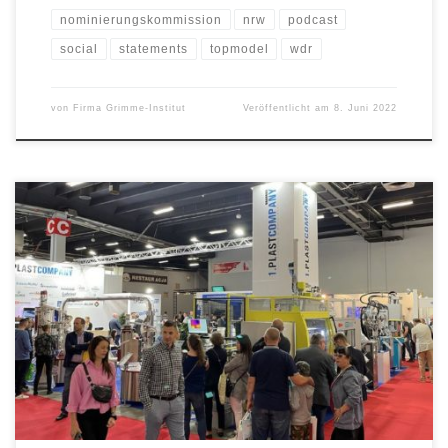
nominierungskommission
nrw
podcast
social
statements
topmodel
wdr
von
Firma Grimme-Institut
Veröffentlicht am
8. Juni 2022
Einen tollen Messeerfolg verbuchte die polnische Vertretung 1.
PLASTCOMPANY Polska Sp. z.o.o. des deutschen
Maschinenherstellers BOY auf der Kunststoffmesse Plastpol. Der
Spezialist für Spritzgießautomaten bis 1.250 kN Schließkraft
präsentierte in Kielce einen Umspritzautomat mit vertikaler
Spritzeinheit sowie seiner größten Maschine einer BOY 125 E.
Besonders die Vertikalmaschine stand im Fokus […]