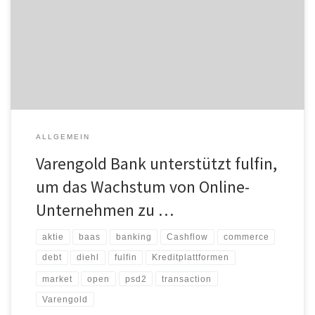
Position als Banking-as-a-Service- und Finanzierungspartner ein.
fulfin kann damit der starken Nachfrage seiner E-Commerce- und
Online-Unternehmer nachkommen. Die meisten Kunden von fulfin
erhalten bei klassischen Banken keine oder nur zu geringe
Kreditangebote, […]
ALLGEMEIN
Varengold Bank unterstützt fulfin,
um das Wachstum von Online-
Unternehmen zu …
aktie
baas
banking
Cashflow
commerce
debt
diehl
fulfin
Kreditplattformen
market
open
psd2
transaction
Varengold