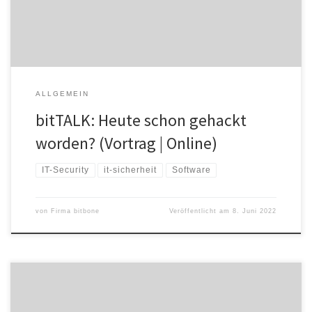
Unzureichend geschützte Systeme sind für Hacker besonders
interessant. Und […]
ALLGEMEIN
bitTALK: Heute schon gehackt
worden? (Vortrag | Online)
IT-Security
it-sicherheit
Software
von
Firma bitbone
Veröffentlicht am
8. Juni 2022