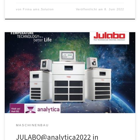
von
Firma ams.Solution
Veröffentlicht am
8. Juni 2022
Nach gut 2 Jahren digitalem Fokus ist endlich wieder Messezeit!
Zeit und Gelegenheit, sich intensiv und analog über die
Entwicklungen der vergangenen Monate auszutauschen. Mit dem
neuen MAGIO als Highlight präsentieren wir Ihnen auf der analytica
zum ersten Mal unser komplettes Thermostatenportfolio für Labor
und Forschung live und in Farbe. […]
MASCHINENBAU
JULABO@analytica2022 in