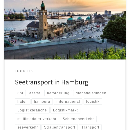
Der Seetransport bleibt die häufigste, effizienteste und
umweltfreundlichste Liefermethode. Dies ist oft die beste Variante
für den Warentransport, wenn der Straßengüterverkehr teuer oder
aufgrund einer unterentwickelten Infrastruktur nicht verfügbar ist.
Um der wachsenden Nachfrage nach Seetransportdienstleistungen
gerecht zu werden und näher an Kunden und Partnern in Hamburg
zu sein, hat […]
LOGISTIK
Seetransport in Hamburg
3pl
asstra
beförderung
dienstleistungen
hafen
hamburg
international
logistik
Logistikbranche
Logistikmarkt
multimodaler verkehr
Schienenverkehr
seeverkehr
Straßentransport
Transport