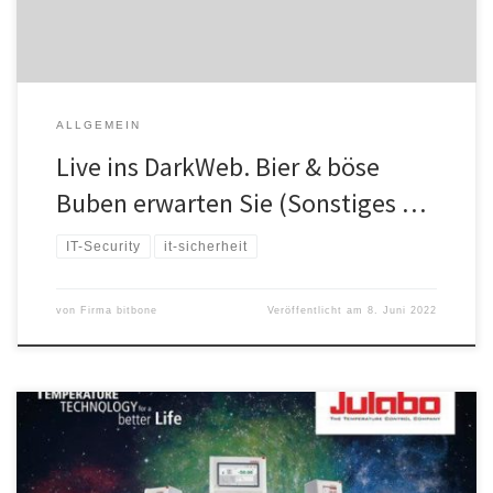
ALLGEMEIN
Live ins DarkWeb. Bier & böse
Buben erwarten Sie (Sonstiges …
IT-Security
it-sicherheit
von
Firma bitbone
Veröffentlicht am
8. Juni 2022
Nach gut 2 Jahren digitalem Fokus ist endlich wieder Messezeit!