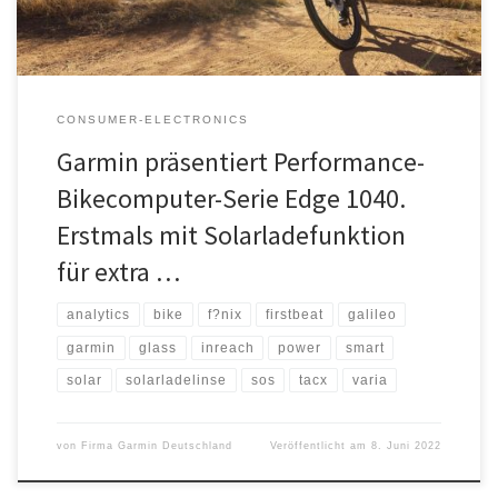
CONSUMER-ELECTRONICS
Garmin präsentiert Performance-
Bikecomputer-Serie Edge 1040.
Erstmals mit Solarladefunktion
für extra …
analytics
bike
f?nix
firstbeat
galileo
garmin
glass
inreach
power
smart
solar
solarladelinse
sos
tacx
varia
von
Firma Garmin Deutschland
Veröffentlicht am
8. Juni 2022