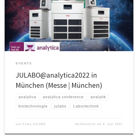
Zeit und Gelegenheit, sich intensiv und analog über die
Entwicklungen der vergangenen Monate auszutauschen. Mit dem
neuen MAGIO als Highlight präsentieren wir Ihnen auf der analytica
zum ersten Mal unser komplettes Thermostatenportfolio für Labor
und Forschung live und in Farbe. […]
EVENTS
JULABO@analytica2022 in
München (Messe | München)
analytica
analytica conference
analytik
biotechnologie
julabo
Labortechnik
von
Firma JULABO
Veröffentlicht am
8. Juni 2022