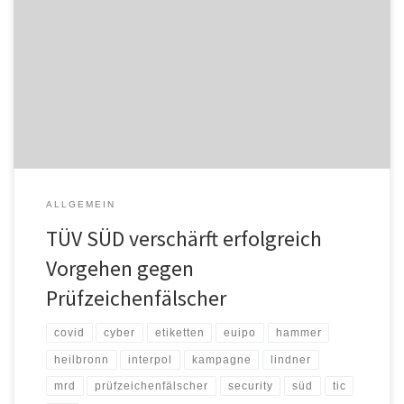
Am 10. Juni ist wieder der World Anti-Counterfeiting Day und rückt
das Bewusstsein darüber in den Fokus, welchen Schaden Produkt-
und auch Prüfzeichenfälschungen anrichten können und wie
dagegen vorgegangen wird. TÜV SÜD ist allein in den letzten fünf
Jahren in über 200 Fällen an der EU-Außengrenze vor der Einfuhr
in […]
ALLGEMEIN
TÜV SÜD verschärft erfolgreich
Vorgehen gegen
Prüfzeichenfälscher
covid
cyber
etiketten
euipo
hammer
heilbronn
interpol
kampagne
lindner
mrd
prüfzeichenfälscher
security
süd
tic