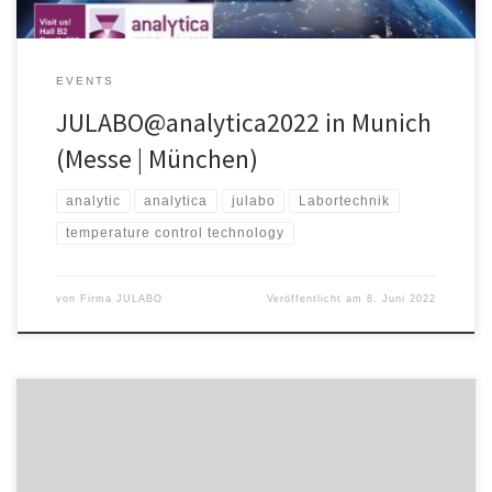
EVENTS
JULABO@analytica2022 in Munich
(Messe | München)
analytic
analytica
julabo
Labortechnik
temperature control technology
von
Firma JULABO
Veröffentlicht am
8. Juni 2022
Die Varengold Bank AG und das Münchner FinTech fulfin gehen
gemeinsam eine Kooperation ein. Varengold nimmt dabei die