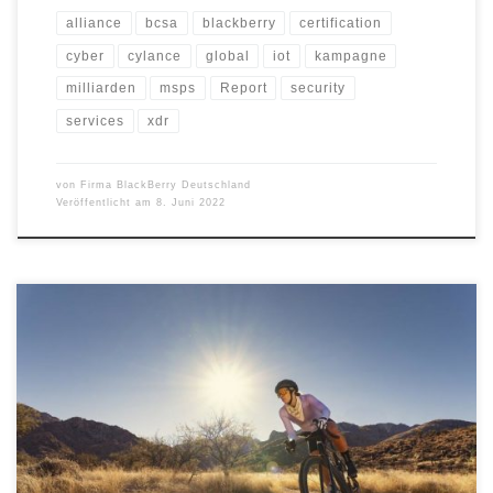
alliance
bcsa
blackberry
certification
cyber
cylance
global
iot
kampagne
milliarden
msps
Report
security
services
xdr
von
Firma BlackBerry Deutschland
Veröffentlicht am
8. Juni 2022
Garmin integriert erstmals Solartechnologie in seine High-End-
Radcomputer-Serie und nutzt so die Kraft der Sonne: Der Edge
1040 Solar ist mit einer Power Glass-Solarladelinse ausgestattet,
wie sie aus den Wearables wie der fēnix 7 bekannt ist. Diese
ermöglicht eine noch längere Fahrzeit zwischen den
Ladevorgängen: Bis zu 45 Stunden im GPS-Modus […]