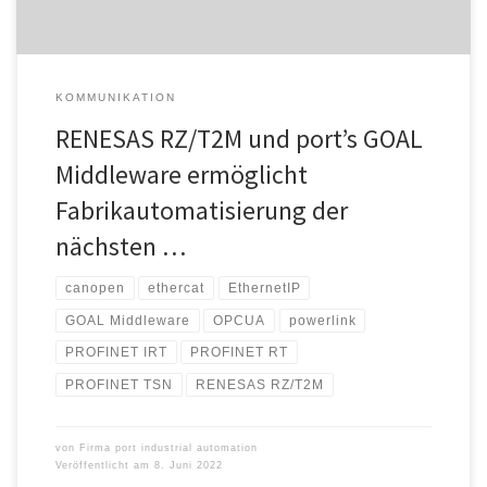
KOMMUNIKATION
RENESAS RZ/T2M und port’s GOAL
Middleware ermöglicht
Fabrikautomatisierung der
nächsten …
canopen
ethercat
EthernetIP
GOAL Middleware
OPCUA
powerlink
PROFINET IRT
PROFINET RT
PROFINET TSN
RENESAS RZ/T2M
von
Firma port industrial automation
Veröffentlicht am
8. Juni 2022