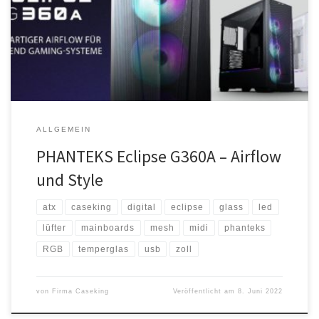
Vorgänger auf und holt noch mehr Performance aus einem
dennoch erfreulich preiswerten Gehäuse heraus. Mit Platz für
360er Radiatoren vorne und unter dem Dach und insgesamt bis zu
sieben Lüftern, wird bei […]
ALLGEMEIN
PHANTEKS Eclipse G360A – Airflow
und Style
atx
caseking
digital
eclipse
glass
led
lüfter
mainboards
mesh
midi
phanteks
RGB
temperglas
usb
zoll
von
Firma Caseking
Veröffentlicht am
8. Juni 2022