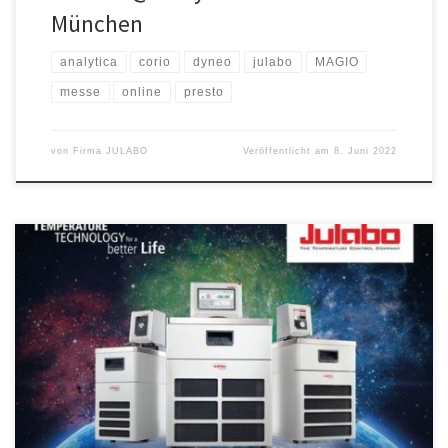
München
analytica
corio
dyneo
julabo
MAGIO
messe
online
presto
von
Firma JULABO
Veröffentlicht am
8. Juni 2022
After 2 years of online and video activity it’s finally trade fair time
again! It is time to take the opportunity to exchange in person
about the developments of the previous months. With the new
MAGIO as a highlight, we will be presenting our complete portfolio
of circulators for laboratories […]