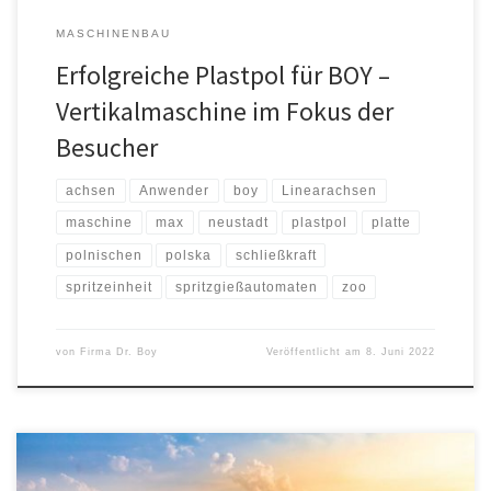
MASCHINENBAU
Erfolgreiche Plastpol für BOY –
Vertikalmaschine im Fokus der
Besucher
achsen
Anwender
boy
Linearachsen
maschine
max
neustadt
plastpol
platte
polnischen
polska
schließkraft
spritzeinheit
spritzgießautomaten
zoo
von
Firma Dr. Boy
Veröffentlicht am
8. Juni 2022