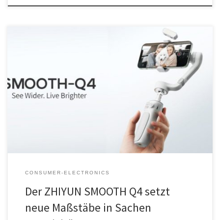
Transcontinenta GmbH, Zhiyun-Tech Distributor Deutschland, führt
den neuen ZHIYUN SMOOTH Q4 Smartphone-Gimbal auf dem
Markt ein. Der neue 3-Achsen-Stabilisator, der sich an Lifestyle-,
Mode-, Filmemacher, Live-Streamer, Vlogger und Influencer
richtet, wurde für superschnelle Aufnahmen und ultrakreative
Ergebnisse bei Tag und Nacht entwickelt. Das brandneue
Armdesign und die verbesserte Haptik und […]
CONSUMER-ELECTRONICS
Der ZHIYUN SMOOTH Q4 setzt
neue Maßstäbe in Sachen