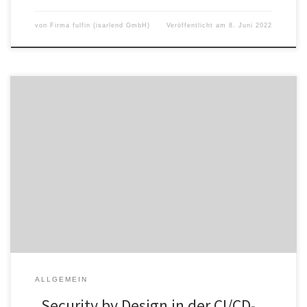
von
Firma fulfin (isarlend GmbH)
Veröffentlicht am
8. Juni 2022
Auf der CloudBees Connect kommen DevOps-Führungskräfte und -
Praktiker zusammen und diskutieren über Trends und Fortschritte
in der Software-Delivery. Genauer gesagt, geht es um innovative
Wege für mehr Effizienz und Leistungsfähigkeit in der Software-
Delivery und passender Plattformen. Über den Tag verteilt stehen
technische Vorträge, Best-Practices und Fallstudien auf dem
Programm. Wir schicken Sebastian Scheuring ins Rennen mit […]
ALLGEMEIN
„Security by Design in der CI/CD-