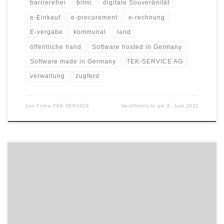
barrierefrei
bitmi
digitale Souveränität
e-Einkauf
e-procurement
e-rechnung
E-vergabe
kommunal
land
öffentliche hand
Software hosted in Germany
Software made in Germany
TEK-SERVICE AG
verwaltung
zugferd
von
Firma TEK-SERVICE
Veröffentlicht am
8. Juni 2022
Unternehmen werden ununterbrochen attackiert. 9 von 10
Unternehmen in Deutschland sind mittlerweile von Cyberangriffen
betroffen. Die Schäden sind immens und liegen aktuell bei rund
223 Milliarden Euro pro Jahr (Quelle: Bitkom). Da kann sich
niemand verstecken, auch nicht der deutsche Mittelstand.