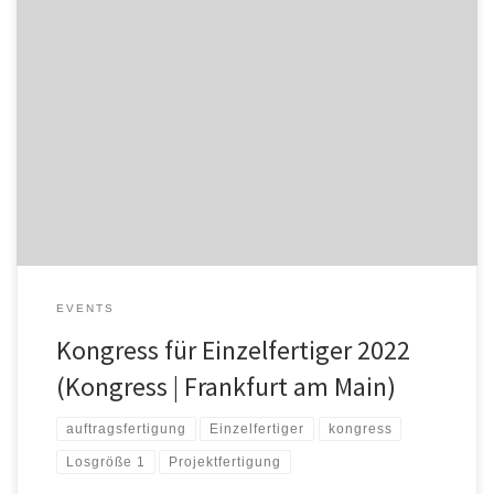
KONGRESS FÜR EINZELFERTIGER | 28. + 29.09.2022 IN
FRANKFURT/MAIN Die Kunst des Wandels Unter dem Motto
„DENKART – Die Kunst des Wandels“ bieten wir Ihnen in diesem
Jahr das Beste aus zwei Formaten: ams-Kundentag meets ife-
Kongress! Sie bauen Sondermaschinen oder Anlagen? Sie fertigen
konstruktionsbegleitend nach Auftrag? Sie sind in […]
EVENTS
Kongress für Einzelfertiger 2022
(Kongress | Frankfurt am Main)
auftragsfertigung
Einzelfertiger
kongress
Losgröße 1
Projektfertigung