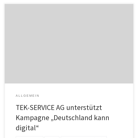
Die COVID-19 Pandemie hat gezeigt, dass die digitale
Leistungsfähigkeit der deutschen Wirtschaft deutlich größer ist, als
viele dachten. Durch die Krise herausgefordert, zeigt die
Digitalwirtschaft, was in ihr steckt. Der Bundesverband IT-
Mittelstand e.V. (BITMi) hat mit dem Bundesverband
mittelständische Wirtschaft e.V. (BVMW) und mit Unterstützung von
eco – Verband der […]
ALLGEMEIN
TEK-SERVICE AG unterstützt
Kampagne „Deutschland kann
digital“