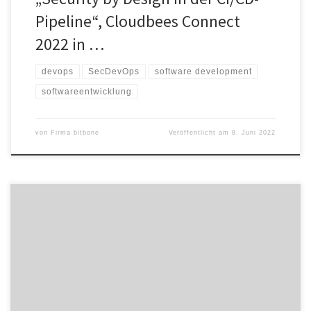
Pipeline“, Cloudbees Connect
2022 in …
devops
SecDevOps
software development
softwareentwicklung
von
Firma bitbone
Veröffentlicht am
8. Juni 2022
Kennen Sie den digitalen Fingerabdruck Ihres Unternehmens im
Clear-, Deep- und DarkWeb? Oftmals sind bereits viel mehr
Informationen im Umlauf, die eine Bedrohung für Sie bedeuten
können, als Ihnen vielleicht bewusst ist… Welche Informationen
würden wir wohl über Sie und Ihr Unternehmen finden? Und was
würden böse Buben damit anstellen? […]