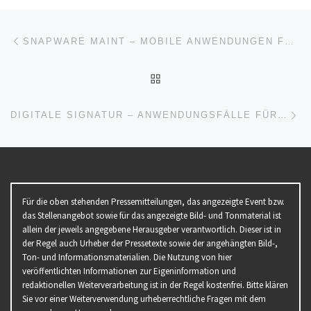
Beitragsnavigation
Vorheriger Beitrag
SNAPWARE MAINT – MOBILE ANWENDUNGEN FÜR INSTANDHALTUNG UND TECHNIK (WEBINAR | ONLINE)
ZURÜCK ZUR BEITRAGSL
Nä
DIGITALE SIGNATUR – ANWENDUNGSFÄLLE FÜR SAP ERP UND S/4HANA (WEBINAR | ONLINE)
Für die oben stehenden Pressemitteilungen, das angezeigte Event bzw.
das Stellenangebot sowie für das angezeigte Bild- und Tonmaterial ist
allein der jeweils angegebene Herausgeber verantwortlich. Dieser ist in
der Regel auch Urheber der Pressetexte sowie der angehängten Bild-,
Ton- und Informationsmaterialien. Die Nutzung von hier
veröffentlichten Informationen zur Eigeninformation und
redaktionellen Weiterverarbeitung ist in der Regel kostenfrei. Bitte klären
Sie vor einer Weiterverwendung urheberrechtliche Fragen mit dem