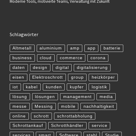
Moderne Tools, motivierte Teams, Verwaltung mit Zukunft
Schlagwörter
Altmetall
aluminium
amp
app
batterie
business
cloud
commerce
corona
daten
design
digital
digitalisierung
eisen
Elektroschrott
group
heizkörper
iot
kabel
kunden
kupfer
logistik
lösung
lösungen
management
media
messe
Messing
mobile
nachhaltigkeit
online
schrott
schrottabholung
Schrottankauf
Schrotthändler
service
services
smart
Software
stahl
Studie