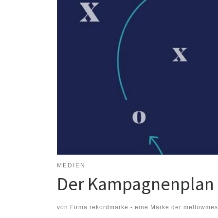
MEDIEN
Der Kampagnenplan 2
von
Firma rekordmarke - eine Marke der mellowme