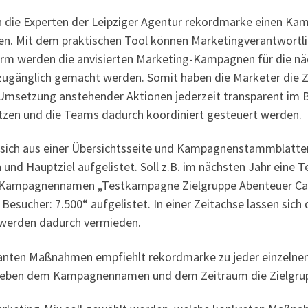
ben die Experten der Leipziger Agentur rekordmarke einen Ka
llen. Mit dem praktischen Tool können Marketingverantwort
enform werden die anvisierten Marketing-Kampagnen für die n
n zugänglich gemacht werden. Somit haben die Marketer die 
setzung anstehender Aktionen jederzeit transparent im Bl
setzen und die Teams dadurch koordiniert gesteuert werden.
 sich aus einer Übersichtsseite und Kampagnenstammblätte
d Hauptziel aufgelistet. Soll z.B. im nächsten Jahr eine 
em Kampagnennamen „Testkampagne Zielgruppe Abenteuer C
 Besucher: 7.500“ aufgelistet. In einer Zeitachse lassen s
 werden dadurch vermieden.
lanten Maßnahmen empfiehlt rekordmarke zu jeder einzelnen
ben dem Kampagnennamen und dem Zeitraum die Zielgruppe