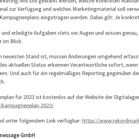
Marketing-Mix soll gewählt werden, welche konkreten Maßna
anal zur Verfügung und welches Marketingmaterial soll verw
ampagnenplans eingetragen werden. Dabei gilt: Je konkreter
und erledigte Aufgaben stets vor Augen und wissen genau, w
 im Blick.
 neuesten Stand ist, müssen Änderungen umgehend erfasst w
des aktuellen Status erkennen Verantwortliche sofort, wenn
rn. Und auch für ein regelmäßiges Reporting gegenüber den 
ch.
lan für 2023 ist kostenlos auf der Website der Digitalage
g/kampagnenplan-2023/
nd unter folgendem Link verfügbar:
https://www.rekordmar
owmessage GmbH