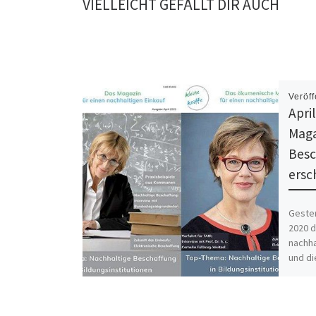
VIELLEICHT GEFÄLLT DIR AUCH
Veröff
Apri
Maga
Besc
ersc
Gester
2020 d
nachha
und di
[…]