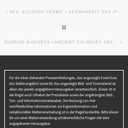
Beitragsnavigation
Vorheriger Beitrag
NEU: ACCSOON SEEMO – VERWANDELT DAS IPHONE ODER IPAD IN EINEN PROFESSIONELLEN MONITOR
ZURÜCK ZUR BEITRAGSL
Nä
SUNRISE BUSINESS LANCIERT EIN NEUES ANGEBOT FÜR START-UPS
Für die oben stehenden Pressemitteilungen, das angezeigte Event bzw.
das Stellenangebot sowie für das angezeigte Bild- und Tonmaterial ist
allein der jeweils angegebene Herausgeber verantwortlich. Dieser ist in
der Regel auch Urheber der Pressetexte sowie der angehängten Bild-,
Ton- und Informationsmaterialien. Die Nutzung von hier
veröffentlichten Informationen zur Eigeninformation und
redaktionellen Weiterverarbeitung ist in der Regel kostenfrei. Bitte klären
Sie vor einer Weiterverwendung urheberrechtliche Fragen mit dem
angegebenen Herausgeber.