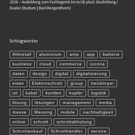
2026 – Ausbildung zum Fachlagerist (m/w/d) plus1 (Ausbildung /
Duales Studium | Bad Mergentheim)
Schlagwörter
Altmetall
aluminium
amp
app
batterie
business
cloud
commerce
corona
daten
design
digital
digitalisierung
eisen
Elektroschrott
group
heizkörper
iot
kabel
kunden
kupfer
logistik
lösung
lösungen
management
media
messe
Messing
mobile
nachhaltigkeit
online
schrott
schrottabholung
Schrottankauf
Schrotthändler
service