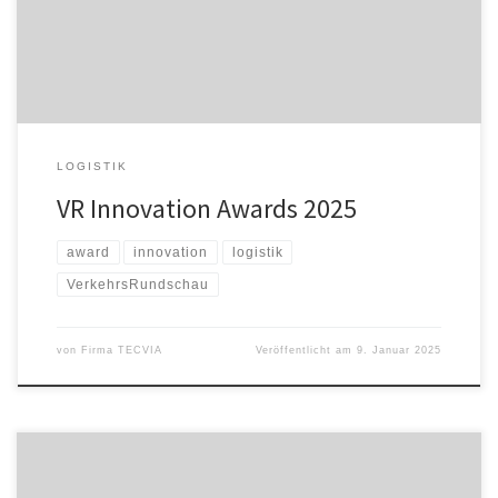
Münchener Fachmagazin VerkehrsRundschau verleiht den Jury-
Preis VR Innovation Awards in drei Kategorien. Bewerben können
sich Unternehmen aus dem Bereich Transport & […]
LOGISTIK
VR Innovation Awards 2025
award
innovation
logistik
VerkehrsRundschau
von
Firma TECVIA
Veröffentlicht am
9. Januar 2025