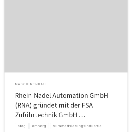
Die Rhein-Nadel Automation GmbH (RNA) hat die FSA
Zuführtechnik GmbH in Amberg, Bayern gegründet, welche zum
01.01.2025 ihre operative Geschäftstätigkeit aufgenommen hat.
FSA konzentriert sich auf die Entwicklung und CAD/CAM-gestützte
Herstellung von Sortiertöpfen aus Polyamid und Aluminium für
Kleinst- und Kleinteile. Das Unternehmen, welches aus
kompetenten ehemaligen Mitarbeitenden der Afag […]
MASCHINENBAU
Rhein-Nadel Automation GmbH
(RNA) gründet mit der FSA
Zuführtechnik GmbH …
afag
amberg
Automatisierungsindustrie