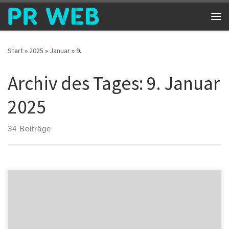
Zum Inhalt springen
Me
Start
»
2025
»
Januar
»
9.
Archiv des Tages:
9. Januar
2025
34 Beiträge
Die Domain aussieness.com ist jetzt bei Ebay in einer Auktion
verfügbar. Diese Auktion ist eine einmalige Gelegenheit für Firmen