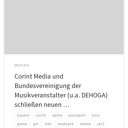
Corint Media und die Bundesvereinigung der Musikveranstalter
e.V., die neben anderen den Deutschen Hotel- und
Gaststättenverband (DEHOGA) vertritt, haben sich nach intensiven
und kostruktiven Verhandlungen auf Basis des aktualisierten Tarifs
auf einen neuen Gesamtvertrag geeinigt. Dieser regelt die
Vergütung für die Weitersendung von privaten Fernseh- und
Hörfunkprogrammen an bereitgestellte Empfangsgeräte […]
MEDIEN
Corint Media und
Bundesvereinigung der
Musikveranstalter (u.a. DEHOGA)
schließen neuen …
bayern
corint
dpma
eurosport
evvc
gema
gvl
hde
madsack
media
rpr1