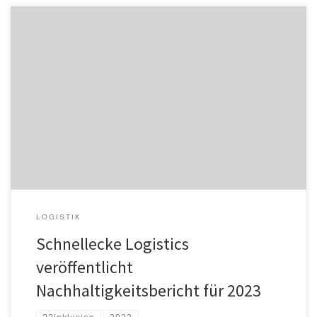
Auch für das Jahr 2023 hat das Unternehmen Schnellecke Group in
allen Unternehmungen seine elementaren Bestandteile der
Nachhaltigkeit weiterentwickelt und arbeitet damit an seinem
Slogan "Green is our natural colour". So wurde die
Implementierung des Lieferkettensorgfaltspflichtengesetzes
(LkSG) vorangetrieben, sowie die ersten Vorbereitungen für die
Umsetzung der Corporate Sustainability Reporting Directive […]
LOGISTIK
Schnellecke Logistics
veröffentlicht
Nachhaltigkeitsbericht für 2023