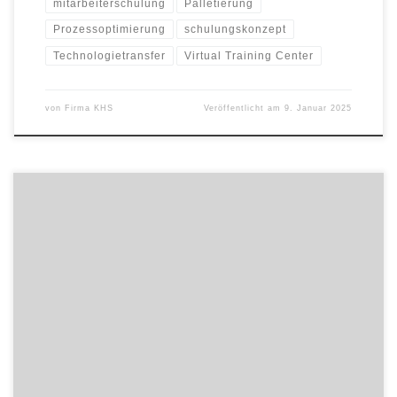
mitarbeiterschulung
Palletierung
Prozessoptimierung
schulungskonzept
Technologietransfer
Virtual Training Center
von
Firma KHS
Veröffentlicht am
9. Januar 2025
Effizienter entgraten mit Robotern: LUKAS-ERZETT Hartmetallfräser
als Schlüssel zur Produktivitätssteigerung. In der modernen
Fertigung spielt Effizienz eine entscheidende Rolle. Zeit- und
Kostenersparnis gepaart mit höchster Präzision sind unerlässlich,
um wettbewerbsfähig zu bleiben. Ein zentraler Prozessschritt ist
das Entgraten – eine Aufgabe, die nicht nur Präzision, sondern
auch konsistente Ergebnisse erfordert. […]