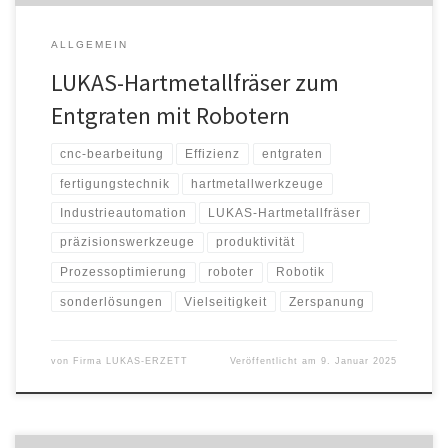
ALLGEMEIN
LUKAS-Hartmetallfräser zum
Entgraten mit Robotern
cnc-bearbeitung
Effizienz
entgraten
fertigungstechnik
hartmetallwerkzeuge
Industrieautomation
LUKAS-Hartmetallfräser
präzisionswerkzeuge
produktivität
Prozessoptimierung
roboter
Robotik
sonderlösungen
Vielseitigkeit
Zerspanung
von
Firma LUKAS-ERZETT
Veröffentlicht am
9. Januar 2025