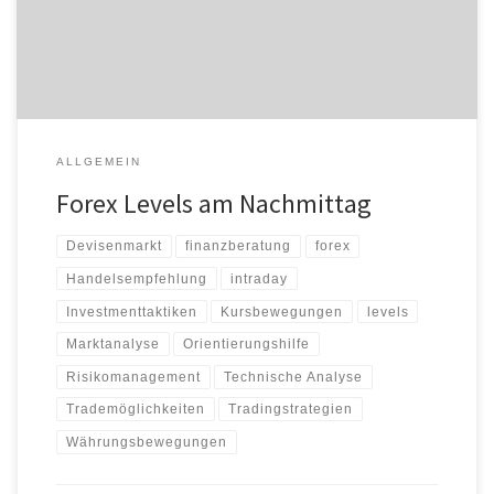
werden. Ich wünsche Ihnen einen erfolgreichen Handelstag! Über
die […]
ALLGEMEIN
Forex Levels am Nachmittag
Devisenmarkt
finanzberatung
forex
Handelsempfehlung
intraday
Investmenttaktiken
Kursbewegungen
levels
Marktanalyse
Orientierungshilfe
Risikomanagement
Technische Analyse
Trademöglichkeiten
Tradingstrategien
Währungsbewegungen