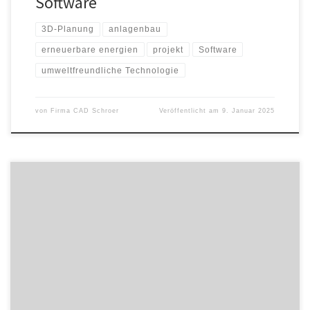
Software
3D-Planung
anlagenbau
erneuerbare energien
projekt
Software
umweltfreundliche Technologie
von
Firma CAD Schroer
Veröffentlicht am
9. Januar 2025
Ihr Lager ist Dreh- und Angelpunkt Ihrer Lieferkette – und in Ihrer
Branche kommt es besonders auf Effizienz, Präzision und
Zuverlässigkeit an. Ob Industrie, Handel oder Logistik: Mit der
COSYS Lagerverwaltungssoftware und dem robusten Zebra
MC3400 optimieren Sie Ihre Prozesse, sparen Zeit und steigern
die Produktivität Ihrer Mitarbeiter. COSYS
Lagerverwaltungssoftware […]