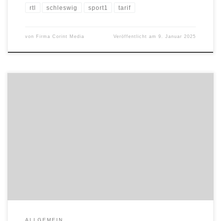
rtl
schleswig
sport1
tarif
von
Firma Corint Media
Veröffentlicht am
9. Januar 2025
IMAP hat die familiengeführte MAGENWIRTH Technologies Group
beim Verkauf ihrer Tochtergesellschaft Powersports MTG, einem
Hersteller von mechanischen und hydraulischen Brems- und
Kupplungssystemen für Motorräder, an die Unternehmensgruppe
ADVIK Hi-Tech Pvt Ltd („ADVIK“) beraten. Durch die Übernahme
erhält ADVIK zusätzliches Know-how und Expertise im Bereich
hochwertiger Sicherheitskomponenten für Motorräder, die auch
[…]
ALLGEMEIN