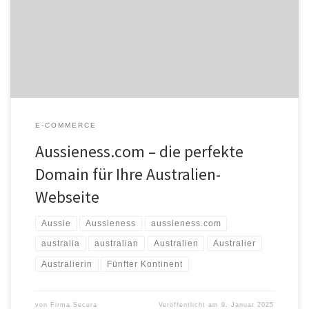
mit einem Australien-Bezug oder für Australien-Liebhaber eine
einzigartige Domain zu erwerben. Zur Auktion Einprägsam und
unkompliziert „Aussie“ ist weltweit als informeller Begriff für
Australier oder die australische Kultur bekannt. Die Domain […]
E-COMMERCE
Aussieness.com – die perfekte
Domain für Ihre Australien-
Webseite
Aussie
Aussieness
aussieness.com
australia
australian
Australien
Australier
Australierin
Fünfter Kontinent
von
Firma Secura
Veröffentlicht am
9. Januar 2025