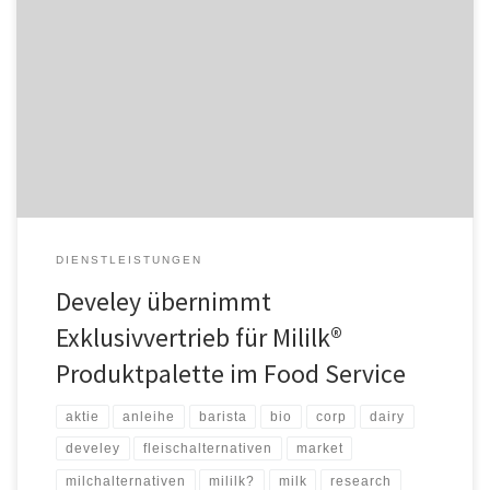
Die Veganz Group AG und Develey Feinkost GmbH haben heute
einen langfristig angelegten Vertrag zur Distribution der
innovativen Mililk® Produktpalette im Food Service unterschrieben.
Develey wird hierbei exklusiv den Vertrieb für den Food Service
und Außer-Haus Markt in Deutschland inklusive dem Großhandel
übernehmen. Develey Food Service hat sich in den […]
DIENSTLEISTUNGEN
Develey übernimmt
Exklusivvertrieb für Mililk®
Produktpalette im Food Service
aktie
anleihe
barista
bio
corp
dairy
develey
fleischalternativen
market
milchalternativen
mililk?
milk
research