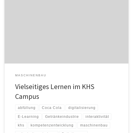
Wenn die Arbeit an einer Anlage leichtfällt, dann reduzieren sich
Fehler und damit Ausfallzeiten. Um das Know-how der
Bedienerinnen und Bediener und des Wartungspersonals
schneller und nachhaltiger aufzubauen, setzt der Coca-Cola-
Standort Mannheim auf das Virtual Training Center (VTC) von KHS.
Damit wird das Lernen zeit- und ortsunabhängig. In Mannheim hat
[…]
MASCHINENBAU
Vielseitiges Lernen im KHS
Campus
abfüllung
Coca Cola
digitalisierung
E-Learning
Getränkeindustrie
interaktivität
khs
kompetenzentwicklung
maschinenbau