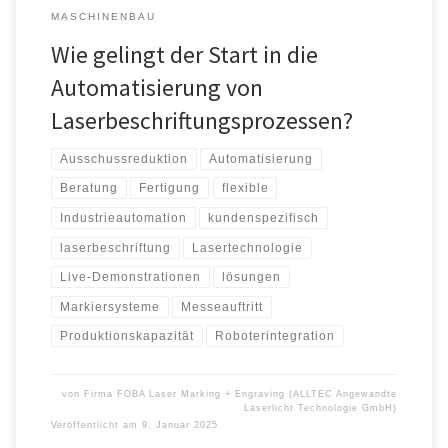
MASCHINENBAU
Wie gelingt der Start in die
Automatisierung von
Laserbeschriftungsprozessen?
Ausschussreduktion
Automatisierung
Beratung
Fertigung
flexible
Industrieautomation
kundenspezifisch
laserbeschriftung
Lasertechnologie
Live-Demonstrationen
lösungen
Markiersysteme
Messeauftritt
Produktionskapazität
Roboterintegration
von
Firma FOBA Laser Marking + Engraving (ALLTEC Angewandte
Laserlicht Technologie GmbH)
Veröffentlicht am
9. Januar 2025