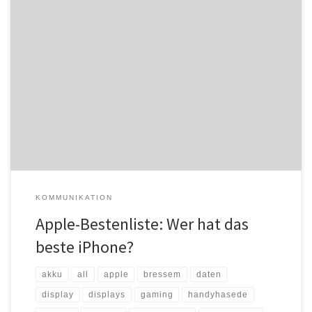
Muss es immer das Neueste sein? Apple verzeichnet mittlerweile
eine beeindruckende Produktreihe und bringt regelmäßig neue
iPhone-Modelle auf den Markt. Doch das bedeutet nicht
zwangsläufig, dass sich ältere Modelle nicht mehr lohnen. Die
umfangreiche Handyhase.de-Kaufberatung zeigt, welche Modelle
tatsächlich die besten sind und die meisten Top-Features bieten.
Bestes iPhone als […]
KOMMUNIKATION
Apple-Bestenliste: Wer hat das
beste iPhone?
akku
all
apple
bressem
daten
display
displays
gaming
handyhasede