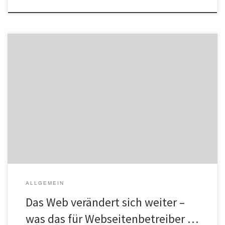
Auch 2025 wird sich das offene Web weiter verändern. Dabei geht
es um den Teil des World Wide Webs, der für alle zugänglich ist
und auf standardisierten, offenen Technologien ohne
Zugangsbarrieren basiert. Die meisten Betreiber einer eigenen
Website bei Webhosting-Providern wie goneo sind Teil dieses
offenen Webs. Der Gegensatz dazu […]
ALLGEMEIN
Das Web verändert sich weiter –
was das für Webseitenbetreiber …