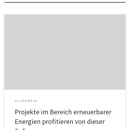
Das aktuelle Sonderangebot richtet sich an Unternehmen, die
Projekte im Bereich der erneuerbaren Energien umsetzen. Sie
können die leistungsstarke Anlagenbau- und
Fabrikplanungssoftware M4 PLANT zu vergünstigten Konditionen
nutzen. Der steigende Bedarf an umweltfreundlichen
Technologien zeigt, dass sich immer mehr Unternehmen der
Ausweitung von erneuerbaren Energien widmen. Das führt zu
einer […]
ALLGEMEIN
Projekte im Bereich erneuerbarer
Energien profitieren von dieser