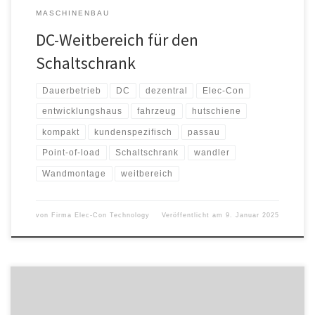
MASCHINENBAU
DC-Weitbereich für den
Schaltschrank
Dauerbetrieb
DC
dezentral
Elec-Con
entwicklungshaus
fahrzeug
hutschiene
kompakt
kundenspezifisch
passau
Point-of-load
Schaltschrank
wandler
Wandmontage
weitbereich
von
Firma Elec-Con Technology
Veröffentlicht am
9. Januar 2025