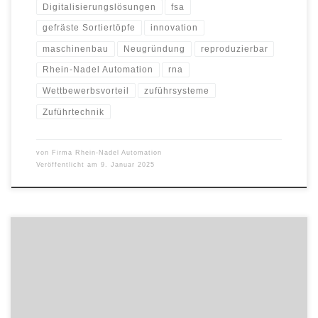
Digitalisierungslösungen
fsa
gefräste Sortiertöpfe
innovation
maschinenbau
Neugründung
reproduzierbar
Rhein-Nadel Automation
rna
Wettbewerbsvorteil
zuführsysteme
Zuführtechnik
von
Firma Rhein-Nadel Automation
Veröffentlicht am
9. Januar 2025
Auf der US-amerikanischen Elektronikmesse CES 2025 hat der
Technologiekonzern ZF einen bedeutenden Großauftrag für
Brake-by-Wire-Bremssysteme bekannt gegeben. Der Auftrag eines
renommierten, weltweit tätigen Fahrzeugherstellers unterstreicht
die Bedeutung der ZF-Division Chassis Solutions als Branchenführer