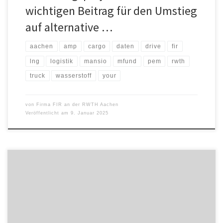
wichtigen Beitrag für den Umstieg
auf alternative …
aachen
amp
cargo
daten
drive
fir
lng
logistik
mansio
mfund
pem
rwth
truck
wasserstoff
your
von
Firma FIR an der RWTH Aachen
Veröffentlicht am
9. Januar 2025
2025 verleiht das Transport- und Logistik-Fachmagazin
VerkehrsRundschau erneut die „VR Innovation Awards“. Aktuell
startet die Bewerbungsphase. Bis 21. Februar 2025 können
Unternehmen ihre Innovationen in drei Kategorien einreichen. Das