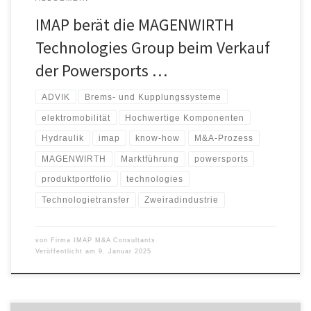
IMAP berät die MAGENWIRTH
Technologies Group beim Verkauf
der Powersports …
ADVIK
Brems- und Kupplungssysteme
elektromobilität
Hochwertige Komponenten
Hydraulik
imap
know-how
M&A-Prozess
MAGENWIRTH
Marktführung
powersports
produktportfolio
technologies
Technologietransfer
Zweiradindustrie
von
Firma IMAP M&A Consultants
Veröffentlicht am
9. Januar 2025