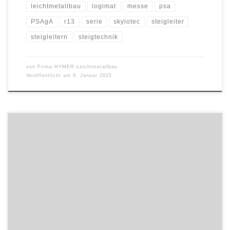
leichtmetallbau
logimat
messe
psa
PSAgA
r13
serie
skylotec
steigleiter
steigleitern
steigtechnik
von
Firma HYMER-Leichtmetallbau
Veröffentlicht am
9. Januar 2025
Als Experten zum Thema SAP HCM und SAP H4S4 sind beide
Unternehmen darauf spezialisiert, den SAP Standard mit
eigenentwickelten Lösungen zu erweitern, um HR-spezifische
Prozesse zu optimieren. Viele Unternehmen wünschen sich eine
HR-spezifische IT-Unterstützung, eine stärkere
Prozessautomatisierung sowie nachvollziehbare Änderungen,
denn korrekte und geschützte Personaldaten bilden das Herzstück
eines jeden […]