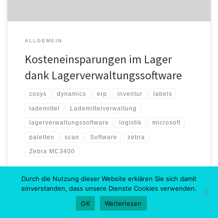
ALLGEMEIN
Kosteneinsparungen im Lager
dank Lagerverwaltungssoftware
cosys
dynamics
erp
inventur
labels
lademittel
Lademittelverwaltung
lagerverwaltungssoftware
logistik
microsoft
paletten
scan
Software
zebra
Zebra MC3400
Durch die Nutzung dieser Website erklären Sie sich damit
von
Firma Cosys Ident
Veröffentlicht am
9. Januar 2025
einverstanden, dass unsere Dienste Cookies verwenden.
OK
Weiterlesen