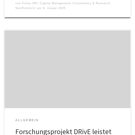
von
Firma JRC Capital Management Consultancy & Research
Veröffentlicht am
9. Januar 2025
Im Rahmen des jetzt abgeschlossenen Forschungsprojekts DRivE,
„Datenbasierte Routenplanung im Straßengüterverkehr mit
verschiedenen Energieversorgungstechnologien“, entstanden
Lösungen für eine effizientere Nutzung alternativer Antriebe, die
vor allem die Logistikbranche beim Umstieg auf emissionsarme
Antriebslösungen unterstützen. Im Mittelpunkt stand die
Entwicklung eines webbasierten Routing-Algorithmus, der Daten
zur Lade- und Tankinfrastruktur, Fahrzeugzustand sowie
Streckenmerkmalen […]
ALLGEMEIN
Forschungsprojekt DRivE leistet