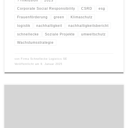
??inklusion
2023
Corporate Social Responsibility
CSRD
esg
Frauenförderung
green
Klimaschutz
logistik
nachhaltigkeit
nachhaltigkeitsbericht
schnellecke
Soziale Projekte
umweltschutz
Wachstumsstrategie
von
Firma Schnellecke Logistics SE
Veröffentlicht am
9. Januar 2025
. Guten Tag Dies sind die Forex-Levels, die ich für einen möglichen
Einstieg heute im Auge habe. Die Niveaus sind nicht als
Handelsempfehlung gedacht, sondern eher als Orientierungshilfe
für Intraday/Swing-Trader. Die aufgeführten Wirtschaftsdaten
können neue Dynamik erzeugen und sollten daher berücksichtigt