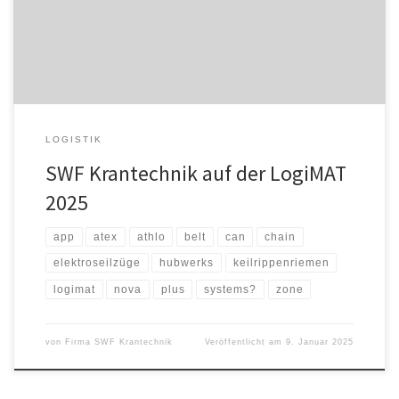
Produktinnovationen. Elektroseilzug der nächsten Generation –
NOVA² rope Die Elektroseilzüge NOVA […]
LOGISTIK
SWF Krantechnik auf der LogiMAT
2025
app
atex
athlo
belt
can
chain
elektroseilzüge
hubwerks
keilrippenriemen
logimat
nova
plus
systems?
zone
von
Firma SWF Krantechnik
Veröffentlicht am
9. Januar 2025