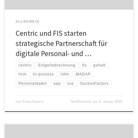
ALLGEMEIN
Centric und FIS starten
strategische Partnerschaft für
digitale Personal- und …
centric
Entgeltabrechnung
fis
gehalt
hcm
hr-prozess
lohn
MADAP
Personaldaten
sap
sra
SucessFactors
von
Firma Centric
Veröffentlicht am
9. Januar 2025