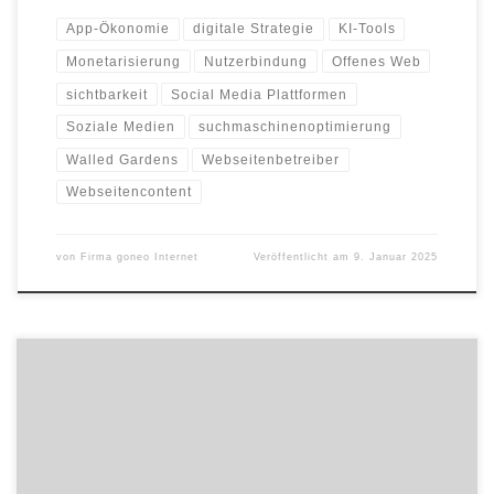
App-Ökonomie
digitale Strategie
KI-Tools
Monetarisierung
Nutzerbindung
Offenes Web
sichtbarkeit
Social Media Plattformen
Soziale Medien
suchmaschinenoptimierung
Walled Gardens
Webseitenbetreiber
Webseitencontent
von
Firma goneo Internet
Veröffentlicht am
9. Januar 2025
Halle 7, Stand F31 Die SWF Krantechnik GmbH, eines der weltweit
führenden Unternehmen für Komponenten für Industriekrane und
Hebezeuge, präsentiert vom 11. bis 13. März 2025 in Stuttgart auf
der LogiMAT in Halle 7, Stand F31, die neuesten