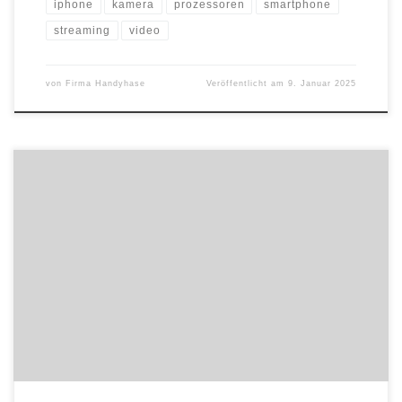
iphone
kamera
prozessoren
smartphone
streaming
video
von
Firma Handyhase
Veröffentlicht am
9. Januar 2025
FOBA Laser Marking + Engraving, ein führender Anbieter von
Laserbeschriftungssystemen, berät auf der all about automation
(25.-26.02.2025, Friedrichshafen) zu Automatisierungslösungen bei
der Lasermarkierung und zeigt Live-Demonstrationen mit FOBAs
neuem UV-Markierlaser. Die Automatisierung von
Laserbeschriftungsprozessen wird immer bedeutender in der
industriellen Fertigung. FOBA bietet flexible technische Lösungen
für die automatisierte Laserbeschriftung […]