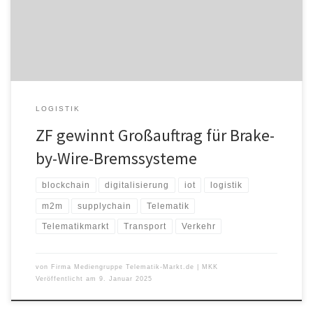
in der Fahrwerktechnik. Hierzu gehören auch die wichtigen By-
Wire-Technologien für softwaredefinierte Fahrzeuge. Der
Kundenauftrag umfasst die elektro-mechanische […]
LOGISTIK
ZF gewinnt Großauftrag für Brake-
by-Wire-Bremssysteme
blockchain
digitalisierung
iot
logistik
m2m
supplychain
Telematik
Telematikmarkt
Transport
Verkehr
von
Firma Mediengruppe Telematik-Markt.de | MKK
Veröffentlicht am
9. Januar 2025