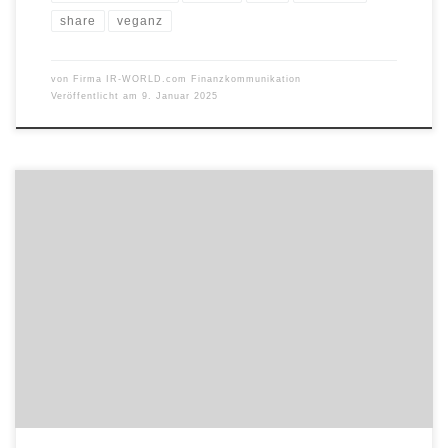
share
veganz
von
Firma IR-WORLD.com Finanzkommunikation
Veröffentlicht am
9. Januar 2025
Elec-Con, Passauer Entwicklungshaus für Leistungselektronik bis 1
kVA, stellt eine Baureihe kundenspezifisch anpassbarer DC/DC-
Wandler für den Schaltschrankeinbau vor. Die kompakten Geräte
arbeiten an Versorgungsspannungen zwischen 8…45 V DC und
erzeugen daraus jede Spannung von 1,7 V bis 75 V DC. Die in
Deutschland gefertigten DC/DC-Wandler bieten
Ausgangsleistungen bis 500 W. […]