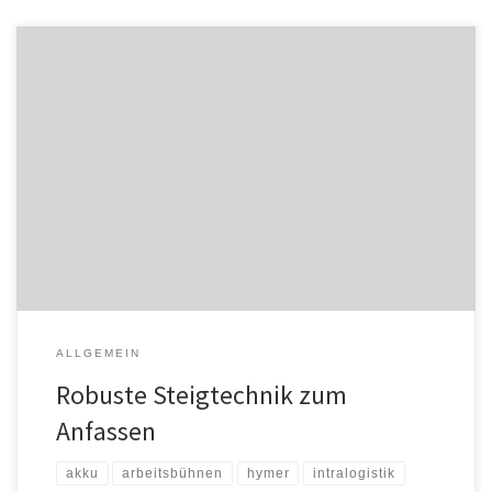
HYMER-Steigtechnik präsentiert auf der LogiMAT 2025 (11. -13.
März) innovative Lösungen für die Industrie und Intralogistik. Am
Messestand ES12 im Eingangsbereich Ost stellt das Unternehmen
neben den Steigleitern aus Aluminium auch das neue Stahl-
Steigleiter-Programm vor. Ein Highlight sind zudem die flexibel
einsetzbaren Arbeitsbühnen, bei denen sich die Treppenneigung
standardmäßig in […]
ALLGEMEIN
Robuste Steigtechnik zum
Anfassen
akku
arbeitsbühnen
hymer
intralogistik