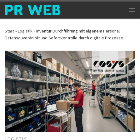
Zum Inhalt springen
Me
Start
»
Logistik
»
Inventur Durchführung mit eigenem Personal:
Datensouveränität und Sofortkontrolle durch digitale Prozesse
LOGISTIK