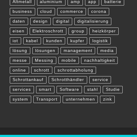
Altmetall
aluminium
amp
app
batterie
business
cloud
commerce
corona
daten
design
digital
digitalisierung
eisen
Elektroschrott
group
heizkörper
iot
kabel
kunden
kupfer
logistik
lösung
lösungen
management
media
messe
Messing
mobile
nachhaltigkeit
online
schrott
schrottabholung
Schrottankauf
Schrotthändler
service
services
smart
Software
stahl
Studie
system
Transport
unternehmen
zink