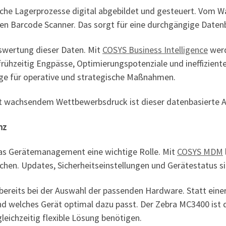
he Lagerprozesse digital abgebildet und gesteuert. Vom W
 den Barcode Scanner. Das sorgt für eine durchgängige Date
uswertung dieser Daten. Mit
COSYS Business Intelligence
werd
rühzeitig Engpässe, Optimierungspotenziale und ineffizie
age für operative und strategische Maßnahmen.
 wachsendem Wettbewerbsdruck ist dieser datenbasierte Ans
nz
as Gerätemanagement eine wichtige Rolle. Mit
COSYS MDM
chen. Updates, Sicherheitseinstellungen und Gerätestatus si
ereits bei der Auswahl der passenden Hardware. Statt eine
 welches Gerät optimal dazu passt. Der Zebra MC3400 ist da
leichzeitig flexible Lösung benötigen.