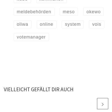
meldebehörden
meso
okewo
oliwa
online
system
vois
votemanager
VIELLEICHT GEFÄLLT DIR AUCH