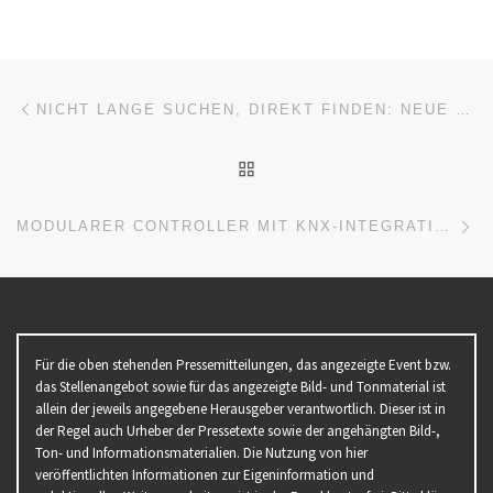
Beitragsnavigation
Vorheriger Beitrag
NICHT LANGE SUCHEN, DIREKT FINDEN: NEUE SUCHFUNKTION IM REYHER-WEBSHOP
ZURÜCK ZUR BEITRAGSL
Nä
MODULARER CONTROLLER MIT KNX-INTEGRATION
Für die oben stehenden Pressemitteilungen, das angezeigte Event bzw.
das Stellenangebot sowie für das angezeigte Bild- und Tonmaterial ist
allein der jeweils angegebene Herausgeber verantwortlich. Dieser ist in
der Regel auch Urheber der Pressetexte sowie der angehängten Bild-,
Ton- und Informationsmaterialien. Die Nutzung von hier
veröffentlichten Informationen zur Eigeninformation und