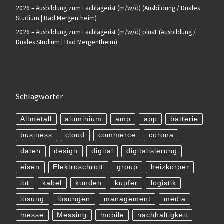
2026 – Ausbildung zum Fachlagerist (m/w/d) (Ausbildung / Duales
Studium | Bad Mergentheim)
2026 – Ausbildung zum Fachlagerist (m/w/d) plus1 (Ausbildung /
Duales Studium | Bad Mergentheim)
Schlagwörter
Altmetall
aluminium
amp
app
batterie
business
cloud
commerce
corona
daten
design
digital
digitalisierung
eisen
Elektroschrott
group
heizkörper
iot
kabel
kunden
kupfer
logistik
lösung
lösungen
management
media
messe
Messing
mobile
nachhaltigkeit