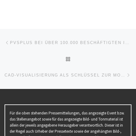
Beitragsnavigation
Vorheriger Beitrag
PVSPLUS BEI ÜBER 100.000 BESCHÄFTIGTEN IM EINSATZ
ZURÜCK ZUR BEITRAGSL
Nä
CAD-VISUALISIERUNG ALS SCHLÜSSEL ZUR MODERNEN LIEFERANTENKOMMUNIKATION
Für die oben stehenden Pressemitteilungen, das angezeigte Event bzw.
das Stellenangebot sowie für das angezeigte Bild- und Tonmaterial ist
allein der jeweils angegebene Herausgeber verantwortlich. Dieser ist in
der Regel auch Urheber der Pressetexte sowie der angehängten Bild-,