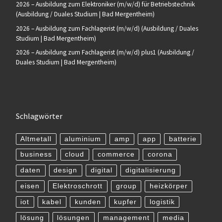
2026 – Ausbildung zum Elektroniker (m/w/d) für Betriebstechnik
(Ausbildung / Duales Studium | Bad Mergentheim)
2026 – Ausbildung zum Fachlagerist (m/w/d) (Ausbildung / Duales
Studium | Bad Mergentheim)
2026 – Ausbildung zum Fachlagerist (m/w/d) plus1 (Ausbildung /
Duales Studium | Bad Mergentheim)
Schlagwörter
Altmetall
aluminium
amp
app
batterie
business
cloud
commerce
corona
daten
design
digital
digitalisierung
eisen
Elektroschrott
group
heizkörper
iot
kabel
kunden
kupfer
logistik
lösung
lösungen
management
media