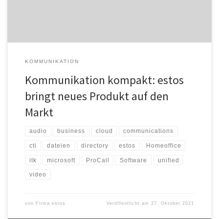
können – auch ohne umfangreiche ITK-Infrastruktur – die […]
KOMMUNIKATION
Kommunikation kompakt: estos
bringt neues Produkt auf den
Markt
audio
business
cloud
communications
cti
dateien
directory
estos
Homeoffice
itk
microsoft
ProCall
Software
unified
video
von
Firma estos
Veröffentlicht am
27. Oktober 2021