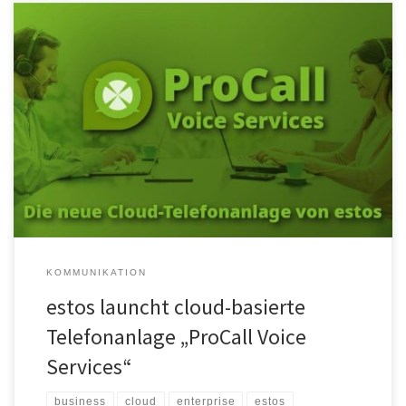
Die estos GmbH launcht die cloud-basierte Telefonanlage „ProCall
Voice Services“. Als Erweiterung zu dem Kernprodukt von estos,
„ProCall Enterprise“, bietet das Unternehmen damit seinen
Kunden, die heute noch klassische und häufig vor der Ablösung
stehende Telefonanlagen einsetzen, ein aufeinander
abgestimmtes Komplettangebot für kleine und mittelständische
Unternehmen. „estos Kunden nutzen ihre […]
KOMMUNIKATION
estos launcht cloud-basierte
Telefonanlage „ProCall Voice
Services“
business
cloud
enterprise
estos