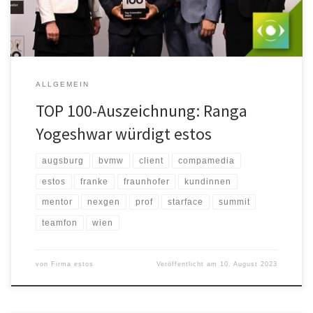
Innovationswettbewerb […]
ALLGEMEIN
TOP 100-Auszeichnung: Ranga
Yogeshwar würdigt estos
augsburg
bvmw
client
compamedia
estos
franke
fraunhofer
kundinnen
mentor
nexgen
prof
starface
summit
teamfon
wien
von
Firma estos
Veröffentlicht am
10. August 2023