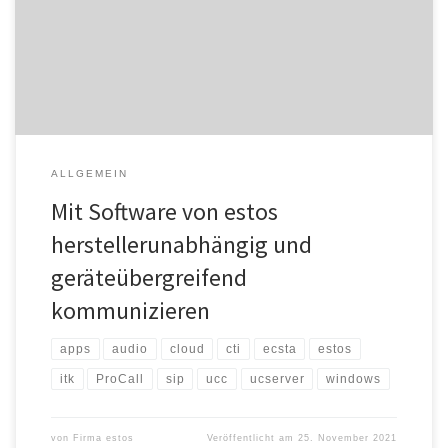
Endgeräte – mit der „Multi“-Strategie unterstützt estos dabei, im
komplexen Arbeitsalltag zu bestehen: MultiVendor/MultiSite
ermöglicht es, die UCC-Software ProCall Enterprise mit
Telefonanlagen und Telefonen […]
ALLGEMEIN
Mit Software von estos
herstellerunabhängig und
geräteübergreifend
kommunizieren
apps
audio
cloud
cti
ecsta
estos
itk
ProCall
sip
ucc
ucserver
windows
von
Firma estos
Veröffentlicht am
25. November 2021