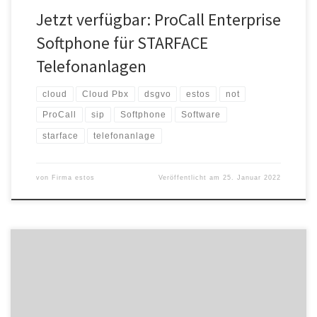
Jetzt verfügbar: ProCall Enterprise
Softphone für STARFACE
Telefonanlagen
cloud
Cloud Pbx
dsgvo
estos
not
ProCall
sip
Softphone
Software
starface
telefonanlage
von
Firma estos
Veröffentlicht am
25. Januar 2022
Reibungsloses Arbeiten im Homeoffice bei zeitgleich
heterogenen ITK-Infrastrukturen zu organisieren, das war und ist
eine der großen Herausforderungen für Unternehmen. Verteilte
Standorte, unterschiedliche Telefonanlagen und mehrere