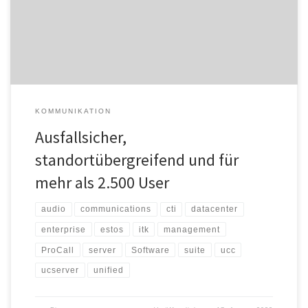
komplexer ITK-Struktur. Grundsätzlich können die User von ProCall
DataCenter dieselben Vorteile und Funktionen wie mit ProCall
Enterprise nutzen, beispielsweise Computer […]
KOMMUNIKATION
Ausfallsicher,
standortübergreifend und für
mehr als 2.500 User
audio
communications
cti
datacenter
enterprise
estos
itk
management
ProCall
server
Software
suite
ucc
ucserver
unified