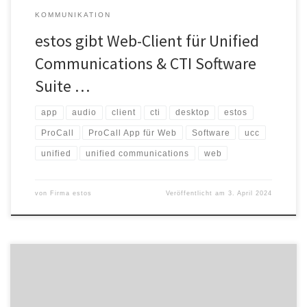
KOMMUNIKATION
estos gibt Web-Client für Unified
Communications & CTI Software
Suite …
app
audio
client
cti
desktop
estos
ProCall
ProCall App für Web
Software
ucc
unified
unified communications
web
von
Firma estos
Veröffentlicht am
3. April 2024
Die estos GmbH, ein führender Anbieter von Unified