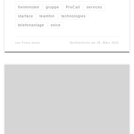
freiminuten
gruppe
ProCall
services
starface
teamfon
technologies
telefonanlage
voice
von
Firma estos
Veröffentlicht am
29. März 2023
estos zählt erneut zu den innovativsten mittelständischen
Unternehmen Deutschlands: Der Starnberger Hersteller wurde
auch in 2023 von der compamedia als TOP 100 Innovator
ausgezeichnet. „Das erfüllt uns mit Stolz“, sagt Christoph Lösch,
Geschäftsführer Innovation und Technik, im Namen der estos
GmbH. „Es bestätigt, dass wir mit unseren Software-Produkten
nachhaltig zukunftsorientierte […]