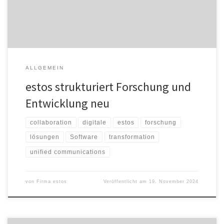
Gessler arbeitet seit dem 1. Oktober 2024 als Senior Executive
Vice President im […]
ALLGEMEIN
estos strukturiert Forschung und
Entwicklung neu
collaboration
digitale
estos
forschung
lösungen
Software
transformation
unified communications
von
Firma estos
Veröffentlicht am
19. November 2024