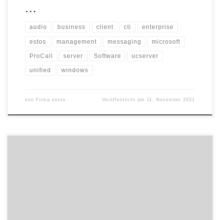
…
audio
business
client
cti
enterprise
estos
management
messaging
microsoft
ProCall
server
Software
ucserver
unified
windows
von
Firma estos
Veröffentlicht am
11. November 2021
ProCall Business ist ab sofort freigegeben und verfügbar. Schnelle
Inbetriebnahme, intuitive Bedienung und Microsoft 365
Integration, das sind einige der Highlights der neuesten Software
von estos. Der Starnberger Hersteller hat ausgewählte Unified
Communications und klassische CTI-Funktionen zu einem
kompakten Kommunikationspaket gebündelt. Unternehmen