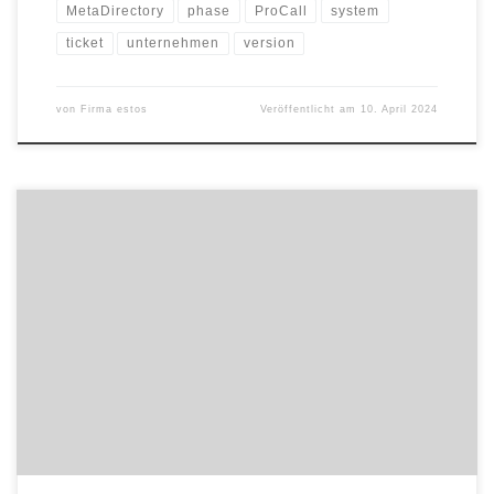
MetaDirectory
phase
ProCall
system
ticket
unternehmen
version
von
Firma estos
Veröffentlicht am
10. April 2024
Der Starnberger Softwarehersteller estos gibt den Web-Client für
seine UCC Software Suite ProCall Enterprise als Preview frei: Mit
der ProCall App für Web stehen den Usern UCC-Features wie Text-,
Audio- und VideoChat zur Verfügung. Ebenso können sie via
Softphone telefonieren, nach Kontakten suchen und die
Präsenzen von Kolleginnen und Kollegen […]