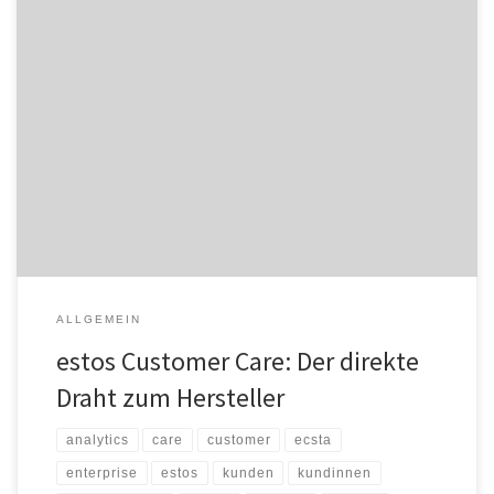
Der Starnberger Softwarehersteller estos gibt das neue
Vertragsprodukt estos Customer Care frei. Unternehmen, die
Fragen zu den Lösungen von estos haben, können damit ihr
Anliegen direkt an den Hersteller richten. „Mit unserem neuen
Vertragsprodukt estos Customer Care kommen wir einem häufig
geäußerten Wunsch unserer Kundinnen und Kunden nach, direkt
von […]
ALLGEMEIN
estos Customer Care: Der direkte
Draht zum Hersteller
analytics
care
customer
ecsta
enterprise
estos
kunden
kundinnen