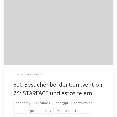
Am 25. und 26. September 2024 veranstalteten die
Schwestergesellschaften STARFACE und estos mit der
„Com.vention 24“ erstmals einen gemeinsamen Partner-Summit –
und setzten mit der zweitägigen Veranstaltung im Europa-Park
Rust ein starkes Signal für die Branche: Fast 600 UCC-Fachhändler,
Integratoren und Service Provider aus dem deutschsprachigen
Raum nutzten das Event, […]
KOMMUNIKATION
600 Besucher bei der Com.vention
24: STARFACE und estos feiern …
academy
chatbots
chatgpt
comvention
estos
group
nex
ProCall
release