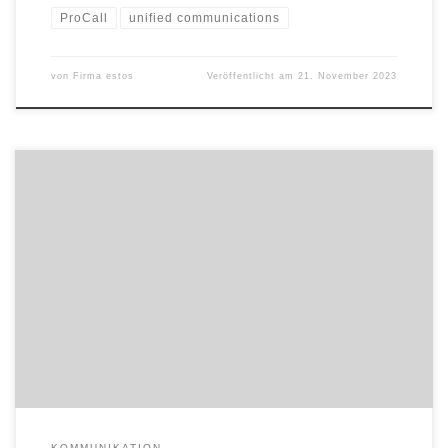
ProCall
unified communications
von
Firma estos
Veröffentlicht am
21. November 2023
estos lädt seine Partner vom 27. bis 28. September 2023 in den
Europa-Park nach Rust zum estos Partner-Summit ein. Der
Starnberger Softwarehersteller verspricht seinen Resellern
ereignisreiche Tage: Exklusive Informationen, spannende Vorträge
und zahlreiche Break-out-Sessions sind geplant. „Auf dem Partner-
Summit erfahren unsere Partner, welche nächsten Schritte wir in
Richtung Cloud und […]
KOMMUNIKATION