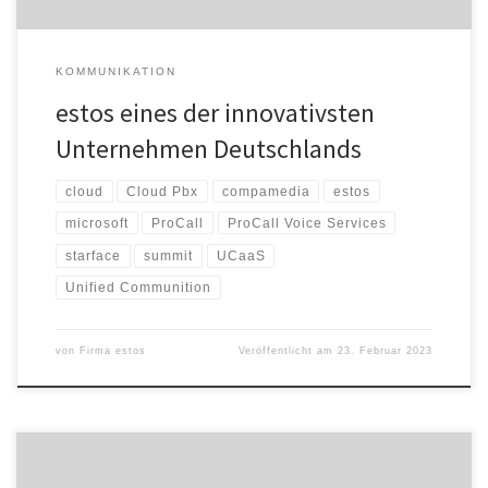
KOMMUNIKATION
estos eines der innovativsten
Unternehmen Deutschlands
cloud
Cloud Pbx
compamedia
estos
microsoft
ProCall
ProCall Voice Services
starface
summit
UCaaS
Unified Communition
von
Firma estos
Veröffentlicht am
23. Februar 2023