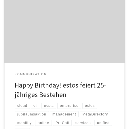
„estos enables happy communication“, so lautet das Motto des
Softwareherstellers zum 25-jährigen Jubiläum: Ein
Vierteljahrhundert Erfahrung in der Welt der digitalen
Kommunikation feiern die Starnberger dieses Jahr. Zum Auftakt
gibt es Geschenke für alle Neukundinnen und -kunden: estos hat
für ausgewählte Softwareprodukte und Dienste, für einen
limitierten Zeitraum, ein preisattraktives […]
KOMMUNIKATION
Happy Birthday! estos feiert 25-
jähriges Bestehen
cloud
cti
ecsta
enterprise
estos
jubiläumsaktion
management
MetaDirectory
mobility
online
ProCall
services
unified