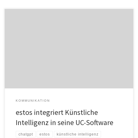
Der Starnberger Softwarehersteller estos hat ChatGPT in seine UC
& CTI Software Suite ProCall Enterprise integriert. Die
Anwendenden können die Künstliche Intelligenz – KI – ab sofort
direkt in ihrer ProCall Chat-Oberfläche nutzen. Sie geben ihre
Anforderungen in den Chat des Users „ChatGPT“ ein und erhalten
das entsprechende Ergebnis: Sie […]
KOMMUNIKATION
estos integriert Künstliche
Intelligenz in seine UC-Software
chatgpt
estos
künstliche intelligenz