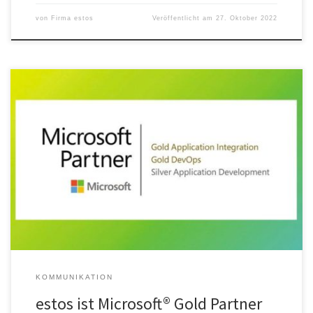
von
Firma estos
Veröffentlicht am
27. Oktober 2022
estos ist erneut Microsoft Gold Partner! Mit der Zertifizierung als
Microsoft Gold Partner DevOps® beweist der Starnberger
Softwarehersteller, dass er bestens für die Microsoft Cloud-
Computing Plattform gerüstet ist. estos hat sich in den Bereichen
„Azure Administration“ und „Azure Entwicklung“ zertifiziert.
Kundinnen, Kunden und Partner der estos profitieren
insbesondere bei anspruchsvollen […]
KOMMUNIKATION
estos ist Microsoft® Gold Partner