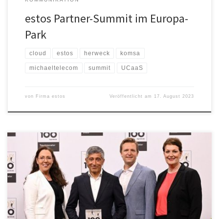
estos Partner-Summit im Europa-
Park
cloud
estos
herweck
komsa
michaeltelecom
summit
UCaaS
von
Firma estos
Veröffentlicht am
17. August 2023
Glückwünsche auf dem Deutschen Mittelstands-Summit: Ranga
Yogeshwar gratuliert der estos GmbH aus Starnberg zu ihrer
Auszeichnung mit dem TOP 100-Siegel. Die Preisverleihung im
Rahmen des Summit fand in Augsburg für alle Mittelständler statt,
die am Jahresanfang das TOP 100-Siegel erhalten haben. Der
Wissenschaftsjournalist begleitet den zum 30. Mal ausgetragenen