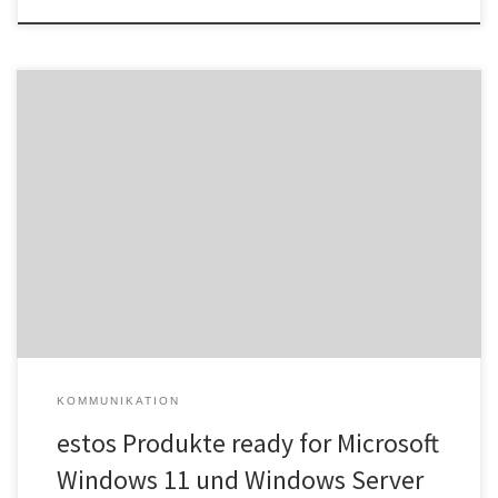
Windows 11 und Windows Server 2022 – ab sofort unterstützen die
estos Produkte ProCall 7 Enterprise und ProCall Business die
neuesten Microsoft Betriebssysteme: Der in beiden
Softwareprodukten enthaltene native ProCall Client für Windows
funktioniert mit Windows 11. Der zugrunde liegende UCServer
kann auf einem Windows Server 2022 Rechner installiert werden.
[…]
KOMMUNIKATION
estos Produkte ready for Microsoft
Windows 11 und Windows Server