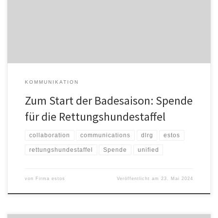
kommt vollständig der DLRG-Rettungshundestaffel Starnberg
zugute. Am 22. Mai 2024 fand in den neuen estos Räumlichkeiten
in der […]
KOMMUNIKATION
Zum Start der Badesaison: Spende
für die Rettungshundestaffel
collaboration
communications
dlrg
estos
rettungshundestaffel
Spende
unified
von
Firma estos
Veröffentlicht am
23. Mai 2024