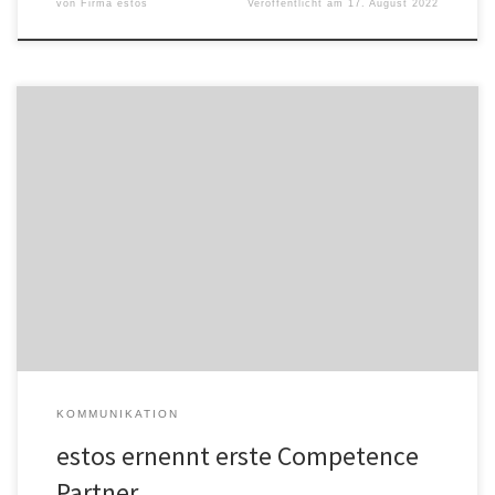
von
Firma estos
Veröffentlicht am
17. August 2022
Ab sofort dürfen sich drei Systemhäuser als estos Competence
Partner bezeichnen: itm-systems, TELCAT MULTICOM und
Telefonbau Schneider haben jeweils nachgewiesen, dass sie den
Anforderungen gerecht werden. „Wir gratulieren herzlichst!“, freut
sich Hille Vogel, Bereichsleitung Märkte und Kunden. „Das
nachgewiesene tiefe Wissen im Zusammenhang mit unseren
Produkten hat uns überzeugt, diese […]
KOMMUNIKATION
estos ernennt erste Competence
Partner