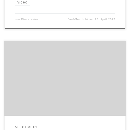
video
von
Firma estos
Veröffentlicht am
25. April 2022
Ab sofort stehen den ProCall Enterprise Softphone
Anwender*innen weitere PBXs zur Verfügung: estos hat die
STARFACE Telefonanlagen nach ausführlichen und erfolgreichen
Tests offiziell zur Verwendung mit dem Softphone freigegeben.
„Damit bieten wir unseren Kund*innen wieder ein Stück mehr
Flexibilität in der Wahl ihrer TK-Anlage“, erklärt Florian Bock,
Geschäftsführer der estos […]
ALLGEMEIN