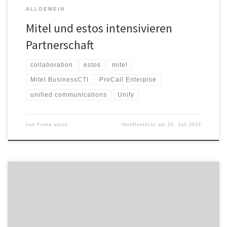
ALLGEMEIN
Mitel und estos intensivieren
Partnerschaft
collaboration
estos
mitel
Mitel BusinessCTI
ProCall Enterpise
unified communications
Unify
von
Firma estos
Veröffentlicht am
24. Juli 2024
Nachhaltigkeit und Gutes tun in einem – die estos GmbH, Hersteller
für Unified Communications und Collaboration-Lösungen aus
Starnberg, hat gut erhaltene IT-Ausstattung unter den
Mitarbeitenden versteigert. Der beachtliche Erlös von 2.110 Euro