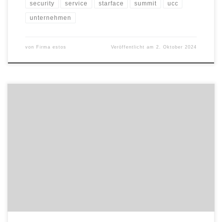
security
service
starface
summit
ucc
unternehmen
von
Firma estos
Veröffentlicht am
2. Oktober 2024
Zwei führende Anbieter für Unternehmenskommunikation
vertiefen ihre bestehende Zusammenarbeit: Mitel und estos. Der
Unified-Communications- & Collaboration-Client Mitel BusinessCTI
Enterprise sowie der LDAP-Server Mitel MetaDirectory Enterprise
können ab sofort auch für Unify-Telefonanlagen erworben werden.
Beide Lösungen werden von estos entwickelt und von Mitel
exklusiv vertrieben. Dadurch profitieren Mitel-Partner und -
Endkunden von […]