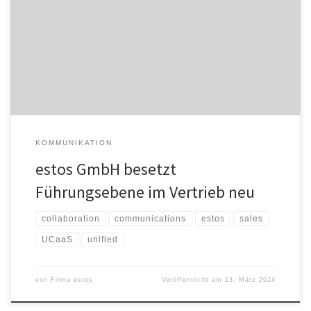
Communications und Collaboration-Lösungen im DACH-Raum, hat
einen neuen Vice President Sales: Florian Kiermeier. Er löst Oliver
Heim, der die Stelle interimsmäßig besetzt hatte, ab. „Ich freue
mich sehr, meine Expertise und Energie für die estos
einzubringen“, erzählt Florian Kiermeier. „Zum einen haben […]
KOMMUNIKATION
estos GmbH besetzt
Führungsebene im Vertrieb neu
collaboration
communications
estos
sales
UCaaS
unified
von
Firma estos
Veröffentlicht am
13. März 2024