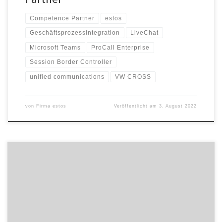
Competence Partner
estos
Geschäftsprozessintegration
LiveChat
Microsoft Teams
ProCall Enterprise
Session Border Controller
unified communications
VW CROSS
von
Firma estos
Veröffentlicht am
3. August 2022
Ehrung auf dem Deutschen Mittelstands-Summit: Ranga Yogeshwar
würdigt die estos GmbH aus Starnberg anlässlich ihres Erfolges
beim Innovationswettbewerb TOP 100. Die Preisverleihung im
Rahmen des Summit fand am Freitagabend, 24. Juni, in Frankfurt
am Main statt. Der Wissenschaftsjournalist begleitet den zum 29.