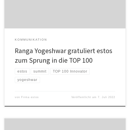
Mal ausgetragenen Innovationswettbewerb als Mentor. In dem
wissenschaftlichen […]
KOMMUNIKATION
Ranga Yogeshwar gratuliert estos
zum Sprung in die TOP 100
estos
summit
TOP 100 Innovator
yogeshwar
von
Firma estos
Veröffentlicht am
7. Juli 2022