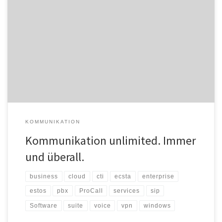
Die UC & CTI Suite ProCall Enterprise in der neuen Version 8 ist ab
sofort freigegeben: Die User können jetzt ohne VPN-Zugang im
Homeoffice arbeiten, außerdem erleben sie eine neue Chat-
Experience. Auf administrativer Seite vereinfacht der neue
Kontaktdaten-Editor die Konfiguration des Gesprächsfensters. Und
Unternehmen profitieren von echten Kostenvorteilen, der Online-
Registrierung […]
KOMMUNIKATION
Kommunikation unlimited. Immer
und überall.
business
cloud
cti
ecsta
enterprise
estos
pbx
ProCall
services
sip
Software
suite
voice
vpn
windows