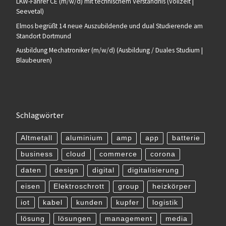
LKW-Fahrer CE (m/w/d) mit technischem Verständnis (Vollzeit |
Seevetal)
Elmos begrüßt 14 neue Auszubildende und dual Studierende am
Standort Dortmund
Ausbildung Mechatroniker (m/w/d) (Ausbildung / Duales Studium |
Blaubeuren)
Schlagwörter
Altmetall
aluminium
amp
app
batterie
business
cloud
commerce
corona
daten
design
digital
digitalisierung
eisen
Elektroschrott
group
heizkörper
iot
kabel
kunden
kupfer
logistik
lösung
lösungen
management
media