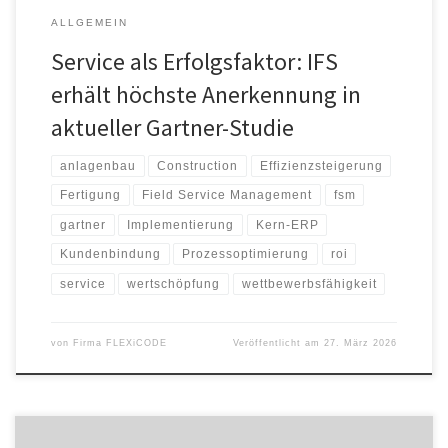
ALLGEMEIN
Service als Erfolgsfaktor: IFS
erhält höchste Anerkennung in
aktueller Gartner-Studie
anlagenbau
Construction
Effizienzsteigerung
Fertigung
Field Service Management
fsm
gartner
Implementierung
Kern-ERP
Kundenbindung
Prozessoptimierung
roi
service
wertschöpfung
wettbewerbsfähigkeit
von
Firma FLEXiCODE
Veröffentlicht am
27. März 2026