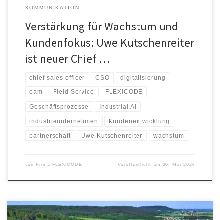
KOMMUNIKATION
Verstärkung für Wachstum und
Kundenfokus: Uwe Kutschenreiter
ist neuer Chief …
chief sales officer
CSO
digitalisierung
eam
Field Service
FLEXiCODE
Geschäftsprozesse
Industrial AI
industrieunternehmen
Kundenentwicklung
partnerschaft
Uwe Kutschenreiter
wachstum
von
Firma FLEXiCODE
Veröffentlicht am
20. Mai 2026