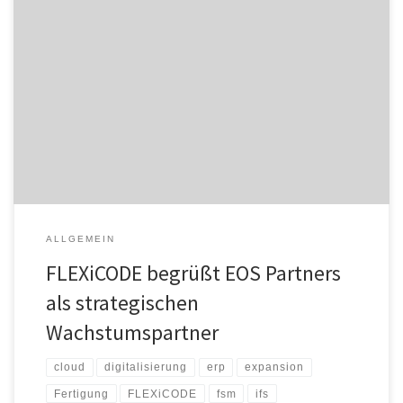
FLEXiCODE gibt den Einstieg von EOS Partners als
Mehrheitsgesellschafter bekannt. Gemeinsam mit EOS will das
Unternehmen seine führende Position im IFS-Ökosystem weiter
ausbauen und seinen Wachstumskurs konsequent fortsetzen.
Starker Partner für die Zukunft FLEXiCODE ist seit vielen Jahren ein
etablierter IT-Dienstleister im IFS-Umfeld und unterstützt
mittelständische Unternehmen – insbesondere in […]
ALLGEMEIN
FLEXiCODE begrüßt EOS Partners
als strategischen
Wachstumspartner
cloud
digitalisierung
erp
expansion
Fertigung
FLEXiCODE
fsm
ifs