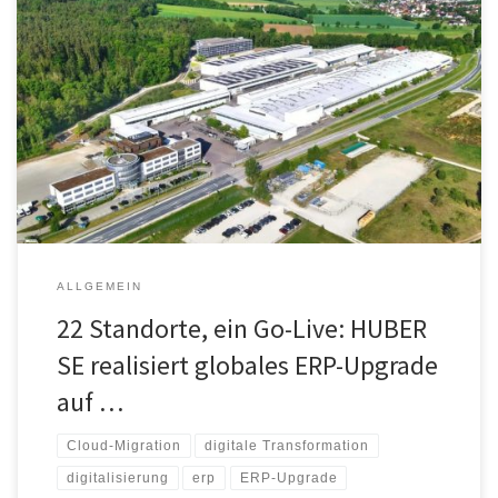
Die HUBER SE hat ihre weltweite ERP-Landschaft erfolgreich auf
IFS Cloud migriert. Im Januar 2026 ging die Plattform
termingerecht an 22 Standorten live – von der Zentrale in Berching
bis nach Nord- und Südamerika sowie Asien. Umgesetzt wurde das
Projekt in nur 23 Monaten gemeinsam mit dem IFS-Partner
FLEXiCODE. Wesentliche […]
ALLGEMEIN
22 Standorte, ein Go-Live: HUBER
SE realisiert globales ERP-Upgrade
auf …
Cloud-Migration
digitale Transformation
digitalisierung
erp
ERP-Upgrade