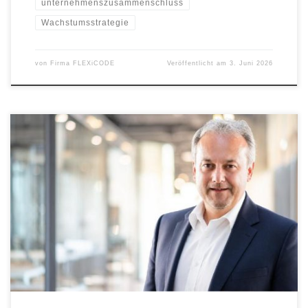
unternehmenszusammenschluss
Wachstumsstrategie
von
Firma FLEXiCODE
Veröffentlicht am
3. Juni 2026
Mit Uwe Kutschenreiter gewinnt FLEXiCODE einen erfahrenen
Vertriebsexperten als Chief Sales Officer für die DACH-Region. In
seiner neuen Funktion verantwortet er die Bereiche Sales und
Marketing und wird die strategische Weiterentwicklung des
Unternehmens aktiv begleiten. Uwe Kutschenreiter verfügt über
langjährige Erfahrung im Vertrieb komplexer ERP-Lösungen und
bringt ein tiefes Verständnis […]