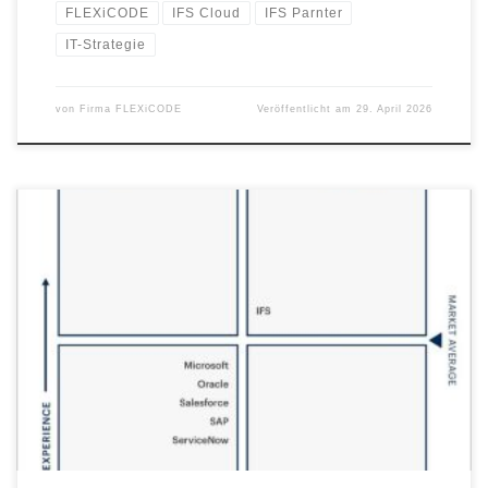
FLEXiCODE
IFS Cloud
IFS Parnter
IT-Strategie
von
Firma FLEXiCODE
Veröffentlicht am
29. April 2026
Service entscheidet heute über Wettbewerbsfähigkeit –
besonders in serviceintensiven Branchen wie Fertigung,
Anlagenbau und Construction. Die aktuelle Gartner Peer Insights
„Voice of the Customer“-Studie zeigt klar, welchen Unterschied
leistungsfähige Field-Service-Lösungen machen. Auf Basis von
verifiziertem Anwenderfeedback wurde IFS als einziger Anbieter
zur „Customers’ Choice“ im Bereich Field Service Management
ausgezeichnet […]