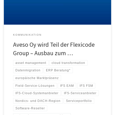
finnische IFS-Kunden an seinen drei Standorten […]
KOMMUNIKATION
Aveso Oy wird Teil der Flexicode
Group – Ausbau zum …
asset management
cloud transformation
Datenmigration
ERP Beratung*
europäische Marktpräsenz
Field-Service-Lösungen
IFS EAM
IFS FSM
IFS-Cloud-Systemanbieter
IFS-Serviceanbieter
Nordics- und DACH-Region
Serviceportfolio
Software-Reseller