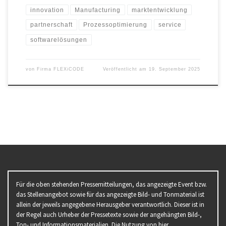
innovation
Manufacturing
marktentwicklung
partnerschaft
Prozessoptimierung
service
softwarelösungen
von
Firma FLEXiCODE
Veröffentlicht am
19. September 2025
Für die oben stehenden Pressemitteilungen, das angezeigte Event bzw.
das Stellenangebot sowie für das angezeigte Bild- und Tonmaterial ist
allein der jeweils angegebene Herausgeber verantwortlich. Dieser ist in
der Regel auch Urheber der Pressetexte sowie der angehängten Bild-,
Ton- und Informationsmaterialien. Die Nutzung von hier