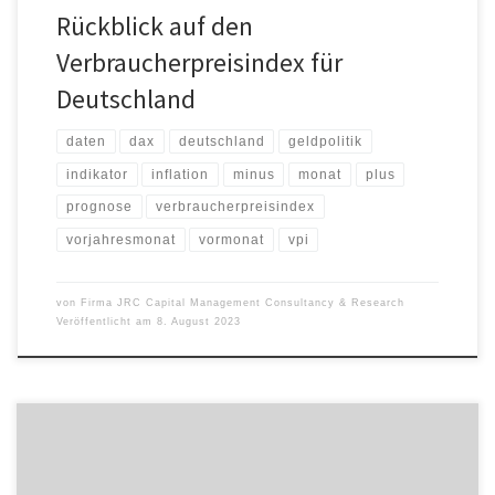
Rückblick auf den
Verbraucherpreisindex für
Deutschland
daten
dax
deutschland
geldpolitik
indikator
inflation
minus
monat
plus
prognose
verbraucherpreisindex
vorjahresmonat
vormonat
vpi
von
Firma JRC Capital Management Consultancy & Research
Veröffentlicht am
8. August 2023