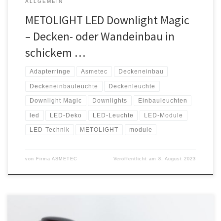
ALLGEMEIN
METOLIGHT LED Downlight Magic
– Decken- oder Wandeinbau in
schickem …
Adapterringe
Asmetec
Deckeneinbau
Deckeneinbauleuchte
Deckenleuchte
Downlight Magic
Downlights
Einbauleuchten
led
LED-Deko
LED-Leuchte
LED-Module
LED-Technik
METOLIGHT
module
von
Firma ASMETEC
Veröffentlicht am
8. August 2023