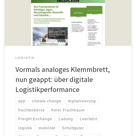
reduzieren. Während die Logistikbranche bei der Digitalisierung
immer stärker aufs Gaspedal drückt, fungieren als Bremsklötze und
verzögern: hohe Investitionskosten, zunehmende Prozesskosten,
ein sich kaum einhegen lassender Fachkräftemangel. 45.000 –
80.000 Berufskraftfahrer, so wird geschätzt, […]
LOGISTIK
Vormals analoges Klemmbrett,
nun geappt: über digitale
Logistikperformance
app
climate change
digitalisierung
frachtenbörse
freier Frachtraum
Freight Exchange
Ladung
Leerfahrt
logistik
mobilität
Schüttgüter