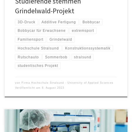
Studierende stemmen
Grindelwald-Projekt
3D-Druck
Additive Fertigung
Bobbycar
Bobbycar für Erwachsene
extremsport
Familiensport
Grindelwald
Hochschule Stralsund
Konstruktionssystematik
Rutschauto
Sommerbob
stralsund
studentisches Projekt
von
Firma Hochschule Stralsund - University of Applied Sciences
Veröffentlicht am
8. August 2023
Wenige Branchen stehen in den letzten Jahren so sehr unter