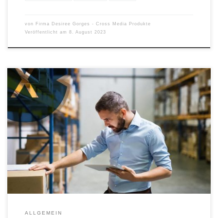
von
Firma Desiree Gorges - Cross Media Produkte
Veröffentlicht am
8. August 2023
Herausforderungen und (noch) unerfüllte Bedürfnisse für
automatische Hochregallager und Hochlager ► Super Speedy
Pick & Pack Herausforderung: Viele Unternehmen stehen vor der
Herausforderung, den Kommissionierprozess in ihren
automatischen Hochregallagern zu beschleunigen. Die aktuellen
Systeme sind zwar effizient, aber nicht immer schnell genug, um
mit dem wachsenden Bestellvolumen Schritt zu […]
ALLGEMEIN