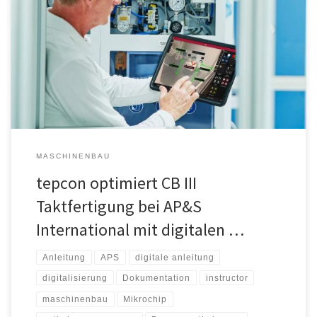
Druck, wie die Halbleiterindustrie. Die stetig wachsende
Nachfrage, gepaart mit globalen Herausforderungen in der
Rohstoff- und Bauteileversorgung und dem immer signifikanteren
Fachkräftemangel gestalten schwierigste Voraussetzungen. Als
renommierter Hersteller für Sondermaschinen ist auch die AP&S
International GmbH aus Donaueschingen Teil der […]
MASCHINENBAU
tepcon optimiert CB III
Taktfertigung bei AP&S
International mit digitalen …
Anleitung
APS
digitale anleitung
digitalisierung
Dokumentation
instructor
maschinenbau
Mikrochip