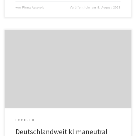
von
Firma Autorola
Veröffentlicht am
8. August 2023
Der Qualitätsverband für die Möbellogistik ProMovers e.V.
ermöglicht ab sofort klimaneutrale Umzüge durch CO2-Ausgleich.
Diese umweltfreundliche Option wird durch die neue Partnerschaft
mit der natureOffice GmbH realisiert und ermöglicht es den
Mitgliedern des Verbands, ihrer Kundschaft klimaneutrale Umzüge
anzubieten. Als Vorreiter in der Möbellogistik ist es das Ziel von
ProMovers […]
LOGISTIK
Deutschlandweit klimaneutral