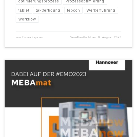
optimierungsprozess
Prozessoptimierung
tablet
taktfertigung
tepcon
Werkerführung
Workflow
von
Firma tepcon
Veröffentlicht am
8. August 2023
Neuheit: Hartmetalltauglicher Hochleistungsautomat für noch
größere Dimensionen Auf der Weltleitmesse für
Produktionstechnologie EMO vom 18.-23. September 2023 hat
Metall-Bandsägen-Spezialist MEBA etwas Besonderes im Gepäck:
ein neues Mitglied der erfolgreichen Produktfamilie MEBAmat. Die
90° Hochleistungsautomaten stehen für Kraft, zuverlässigen
Dauereinsatz im Ein- und Mehrschichtbetrieb und einen schnellen,
präzisen Sägeschnitt. Vernetztes Power-Sägen […]