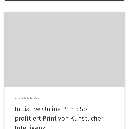
Wie Künstliche Intelligenz die Onlineprint-Industrie verändern
könnte, das war das Thema des ersten KI-Bootcamps der Initiative
Online Print (IOP). Inhalte waren Einsatzmöglichkeiten von KI in der
Praxis: In Kleingruppen konnten die IOP-Mitglieder zudem
gemeinsam an ersten, praxistauglichen Projekten arbeiten, die in
den eigenen Betrieben auch umgesetzt werden sollen. Sie ist […]
E-COMMERCE
Initiative Online Print: So
profitiert Print von Künstlicher
Intelligenz