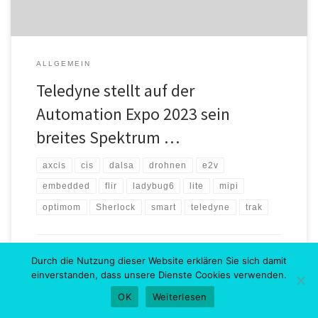
ALLGEMEIN
Teledyne stellt auf der
Automation Expo 2023 sein
breites Spektrum …
axcis
cis
dalsa
drohnen
e2v
embedded
flir
ladybug6
lite
mipi
optimom
Sherlock
smart
teledyne
trak
von
Firma Teledyne DALSA
Veröffentlicht am
8. August 2023
Durch die Nutzung dieser Website erklären Sie sich damit
einverstanden, dass unsere Dienste Cookies verwenden.
OK
Weiterlesen