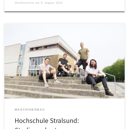
Veröffentlicht am
8. August 2023
Mit 50 Kilometer pro Stunde, noch gut abbremsbar im
Sommerbob bergab die asphaltierte Grindelwald-Strecke in der
Schweiz bezwingen – Für diese Anforderungen haben drei
Maschinenbau-Studierende ein Rutschauto für Erwachsene
konstruiert und gebaut. Den Rahmen dafür bot ihnen im fünften
Studiensemester der Kurs 3D-CAD I – Konstruktionssystematik. „Für
diesen Kurs schreibe […]
MASCHINENBAU
Hochschule Stralsund: