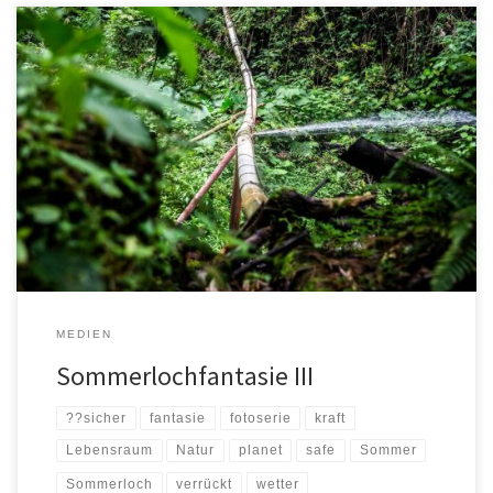
Wenn der Sommer vom Wetter abhängt, das Wetter aber so
verrückt spielt, dass wir uns nicht mehr sicher sein können, wird es
Zeit, die Kraft unseres Planeten zu würdigen. Teil 3 der Fotoserie
"Sommerlochfantasie": Safe sein – Lebensraum nutzen, teilen,
schützen. Sommerlochfantasie Teil 4 folgt im Laufe der KW32/2023
Über […]
MEDIEN
Sommerlochfantasie III
??sicher
fantasie
fotoserie
kraft
Lebensraum
Natur
planet
safe
Sommer
Sommerloch
verrückt
wetter