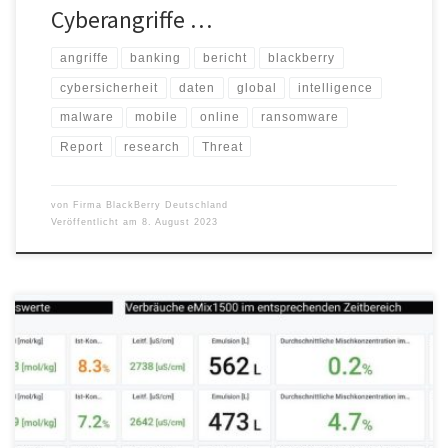
Cyberangriffe …
angriffe
banking
bericht
blackberry
cybersicherheit
daten
global
intelligence
malware
mobile
online
ransomware
Report
research
Threat
von
Firma BlackBerry Deutschland
Veröffentlicht am
8. August 2023
Das manuelle Befüllen von Kühlschmierstofftanks in
Zerspanungsbetrieben erweist sich immer wieder als
zeitraubender und fehleranfälliger Prozess. Das Misch- und
Dosiersystem eMix1500 entlastet und sorgt dauerhaft für eine
optimale KSS-Konzentration. Die unterbrechungsfreie
Bereitstellung von Kühlschmierstoffen (KSS) sowie die dauerhafte