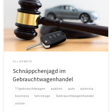
Kann man mit gebrauchten Fahrzeugen, die in Auktionen
ersteigert wurden, noch Geld verdienen? Die Antwort lautet in der
Regel ja. Allerdings sind einige Schritte notwendig, um einen
langfristigen und nachhaltigen Einkauf zu gewährleisten. It’s a
match: Vor dieser Entscheidung steht man zuweilen nicht nur
privat; auch im Berufsleben kann die […]
ALLGEMEIN
Schnäppchenjagd im
Gebrauchtwagenhandel
??gebrauchtwagen
auktion
auto
autorola
business
fahrzeuge
Gebrauchtwagenhandel
online