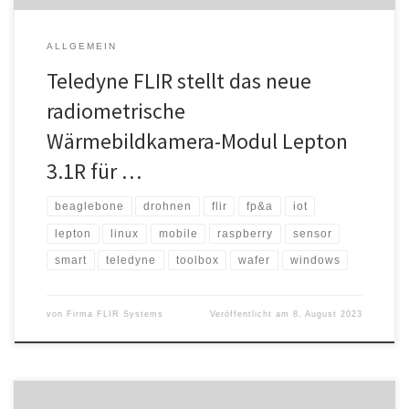
ALLGEMEIN
Teledyne FLIR stellt das neue
radiometrische
Wärmebildkamera-Modul Lepton
3.1R für …
beaglebone
drohnen
flir
fp&a
iot
lepton
linux
mobile
raspberry
sensor
smart
teledyne
toolbox
wafer
windows
von
Firma FLIR Systems
Veröffentlicht am
8. August 2023