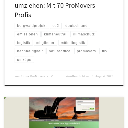
umziehen: Mit 70 ProMovers-
Profis
bergwaldprojekt
co2
deutschland
emissionen
klimaneutral
Klimaschutz
logistik
mitglieder
möbellogistik
nachhaltigkeit
natureoffice
promovers
tüv
umzüge
von
Firma ProMovers e. V.
Veröffentlicht am
8. August 2023
Noch schneller reagieren können – und das bei steigender
Komplexität. Noch flexibler sein. Noch effizienter Kosten