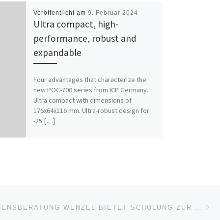
Veröffentlicht am
9. Februar 2024
Ultra compact, high-
performance, robust and
expandable
Four advantages that characterize the
new POC-700 series from ICP Germany.
Ultra compact with dimensions of
176x64x116 mm. Ultra-robust design for
-25 […]
Nä
ISTE
UNTERNEHMENSBERATUNG WENZEL BIETET SCHULUNG ZUR „VERANTWORTLICHEN PERSON SAA NACH DIN 14675“