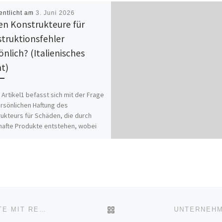
entlicht am
3. Juni 2026
en Konstrukteure für
truktionsfehler
önlich? (Italienisches
t)
 Artikel1 befasst sich mit der Frage
rsönlichen Haftung des
ukteurs für Schäden, die durch
hafte Produkte entstehen, wobei
hwerpunkt auf […]
ZURÜCK ZUR BEITRAGSL
KOSTENREDUKTION DURCH SAUBERE FÖRDERGURTE MIT REMACLEAN STOLLENGURTBÜRSTEN