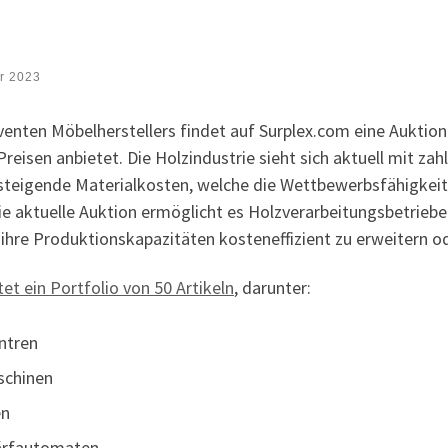
r 2023
enten Möbelherstellers findet auf Surplex.com eine Auktion s
eisen anbietet. Die Holzindustrie sieht sich aktuell mit za
steigende Materialkosten, welche die Wettbewerbsfähigkeit
 aktuelle Auktion ermöglicht es Holzverarbeitungsbetriebe
hre Produktionskapazitäten kosteneffizient zu erweitern o
tet ein Portfolio von 50 Artikeln
, darunter:
ntren
schinen
en
ärfautomaten