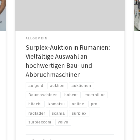
breiten Palette an Bau- und Abbruchmaschinen –
darunter Raupenbagger von Caterpillar, Komatsu und
Volvo, Radlader von Hitachi sowie Minibagger und
Kompaktlader von Bobcat. Die Prognose für […]
ALLGEMEIN
Surplex-Auktion in Rumänien:
Vielfältige Auswahl an
hochwertigen Bau- und
Abbruchmaschinen
aufgeld
auktion
auktionen
Baumaschinen
bobcat
caterpillar
hitachi
komatsu
online
pro
radlader
scania
surplex
surplexcom
volvo