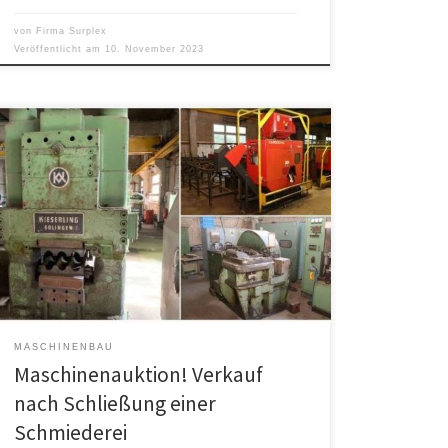
von
Firma Surplex
Veröffentlicht am
10. November 2023
Durch gebrauchte Maschinen ist es effektiv möglich,
den eigenen Betrieb aufzuwerten und so die
Produktion zu optimieren, ohne dafür ein großes
Budget zu benötigen. So stehen aktuell nach der
Schließung einer Schmiede in Solingen über 200
hochwertige Maschinen auf der Plattform des
Onlineauktionshaus Surplex.com zum Verkauf. Die
Pressen, Öfen und […]
MASCHINENBAU
Maschinenauktion! Verkauf
nach Schließung einer
Schmiederei