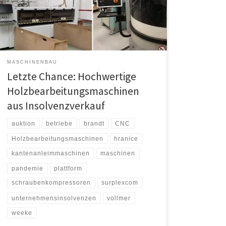
konfrontiert, darunter die Nachfolgen der Pandemie
und steigende Materialkosten, welche die
Wettbewerbsfähigkeit beeinträchtigen und zu
Unternehmensinsolvenzen führen können. Die
aktuelle Auktion […]
MASCHINENBAU
Letzte Chance: Hochwertige
Holzbearbeitungsmaschinen
aus Insolvenzverkauf
auktion
betriebe
brandt
CNC
Holzbearbeitungsmaschinen
hranice
kantenanleimmaschinen
maschinen
pandemie
plattform
schraubenkompressoren
surplexcom
unternehmensinsolvenzen
vollmer
weeke