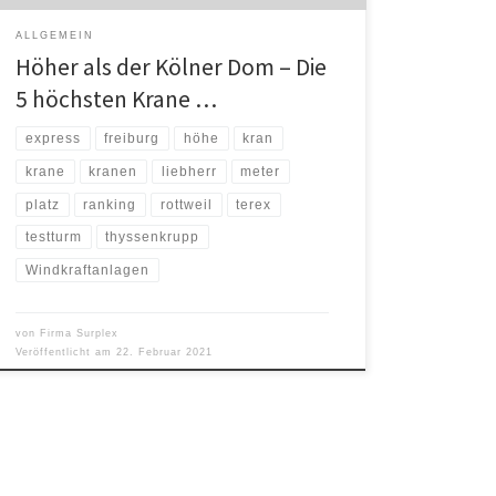
ALLGEMEIN
Höher als der Kölner Dom – Die
5 höchsten Krane …
express
freiburg
höhe
kran
krane
kranen
liebherr
meter
platz
ranking
rottweil
terex
testturm
thyssenkrupp
Windkraftanlagen
von
Firma Surplex
Veröffentlicht am
22. Februar 2021