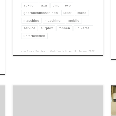
auktion
axa
dmc
evo
gebrauchtmaschinen
laser
maho
maschine
maschinen
mobile
service
surplex
tonnen
universal
unternehmen
von
Firma Surplex
Veröffentlicht am
19. Januar 2022
Nach der Schließung einer Schreinerei in Bad Hersfeld
stehen hochwertige Holzverarbeitungsmaschinen
bekannter Marken auf surplex.com zum Verkauf. Noch
bis zum 28.10. können die Maschinen ersteigert
werden. Für den Verkauf hat sich ein renommierter