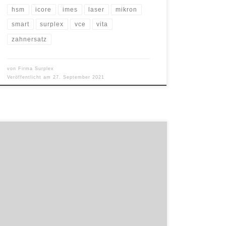
hsm
icore
imes
laser
mikron
smart
surplex
vce
vita
zahnersatz
von
Firma Surplex
Veröffentlicht am
27. September 2021
Für den Aufbau von Windkraftanlagen und
Hochhäusern oder allgemein das Heben von schweren
Lasten von einem Ort zum anderen, um nur ein paar
Beispiele zu nennen, sind Krane unentbehrlich. In
unserem Ranking stellen wir Ihnen die 5 höchsten
Krane der Welt vor. Dabei beschränken wir uns auf die
fünf höchsten […]