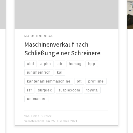
Maschinenhändler an das Auktionshaus Surplex
gewendet, um eine breitere Käuferschaft erreichen zu
können. Es werden unter anderem gut […]
MASCHINENBAU
Maschinenverkauf nach
Schließung einer Schreinerei
abd
alpha
atr
homag
hpp
jungheinrich
kal
kantenanleimmaschine
ott
profiline
rsf
surplex
surplexcom
toyota
unimaster
von
Firma Surplex
Veröffentlicht am
25. Oktober 2021