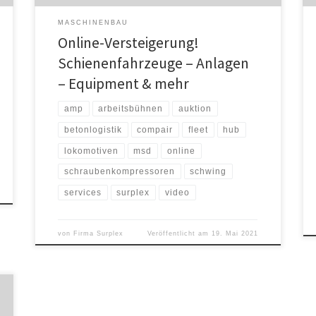
MASCHINENBAU
Online-Versteigerung!
Schienenfahrzeuge – Anlagen
– Equipment & mehr
amp
arbeitsbühnen
auktion
betonlogistik
compair
fleet
hub
lokomotiven
msd
online
schraubenkompressoren
schwing
services
surplex
video
von
Firma Surplex
Veröffentlicht am
19. Mai 2021