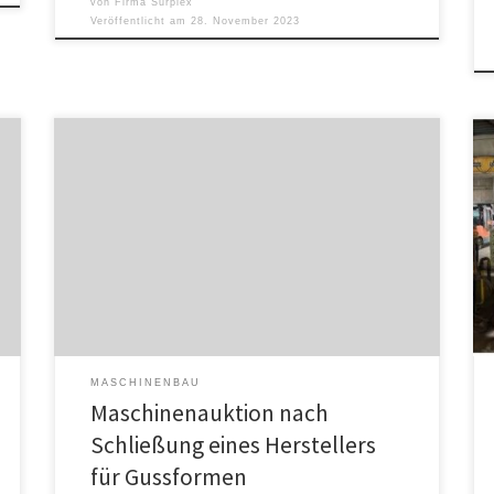
von
Firma Surplex
Veröffentlicht am
28. November 2023
Gebrauchte Maschinen wie Bearbeitungszentren oder
Laserschweißmaschinen können die perfekte
Ergänzung zur eigenen Produktion sein und dabei
Umwelt und Budget schonen. So spart der Kauf von
Gebrauchtmaschinen Rohstoffe und verhindern das
Maschinen verschrottet werden. Es werden mehrere
Tonnen CO2 eingespart – der ideale Weg für
Unternehmen, ihre Nachhaltigkeitsziele zu erreichen.
Zeitgleich ist […]
MASCHINENBAU
Maschinenauktion nach
Schließung eines Herstellers
für Gussformen