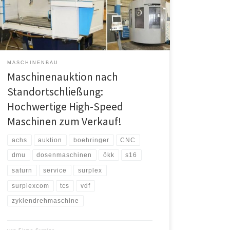
Nachhaltigkeit der hergestellten Konservendosen sind
entscheiden dafür, ob ein Unternehmen am Markt
bestehen kann. Aus diesem Grund muss auch die
Maschinenherstellung […]
MASCHINENBAU
Maschinenauktion nach
Standortschließung:
Hochwertige High-Speed
Maschinen zum Verkauf!
achs
auktion
boehringer
CNC
dmu
dosenmaschinen
ökk
s16
saturn
service
surplex
surplexcom
tcs
vdf
zyklendrehmaschine