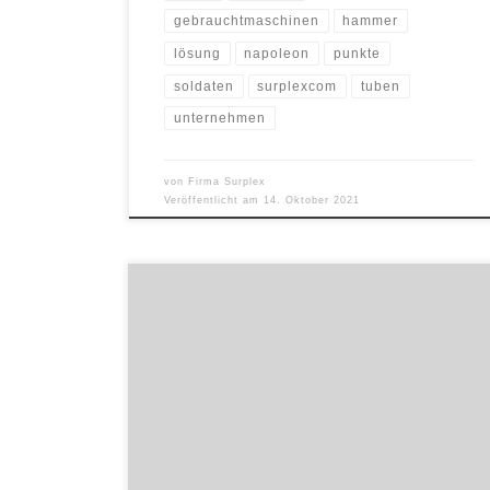
gebrauchtmaschinen
hammer
lösung
napoleon
punkte
soldaten
surplexcom
tuben
unternehmen
von
Firma Surplex
Veröffentlicht am
14. Oktober 2021
Bis zum 25. August 2021 können auf surplex.com
hochwertige Gebrauchtmaschinen des Automotive
Zulieferers TQM ersteigert oder direkt gekauft werden.
2013 wurde ein damals insolventer Werkzeugbauer in
Heilbronn vom chinesischen Unternehmen Tianjin
Motor Dies Europe GmbH übernommen und die TQM
Europe GmbH gegründet. Das Unternehmen
spezialisierte sich auf die Herstellung von […]