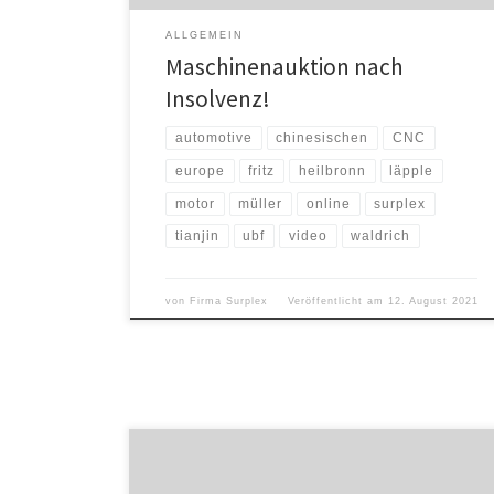
ALLGEMEIN
Maschinenauktion nach
Insolvenz!
automotive
chinesischen
CNC
europe
fritz
heilbronn
läpple
motor
müller
online
surplex
tianjin
ubf
video
waldrich
von
Firma Surplex
Veröffentlicht am
12. August 2021
Erfolg durch Verantwortung 2020 geht als tragisches
Jahr in die Geschichte ein. Angesichts zahlloser