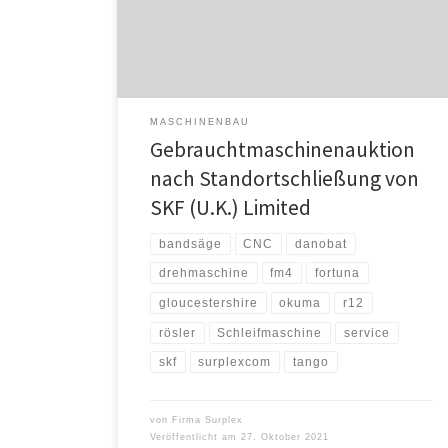
Limited in Stonehouse, Gloucestershire, stehen
hochwertige (CNC-) Maschinen zur vertikalen und
horizontalen Bearbeitung von Lagern zum Verkauf. Die
präzisen […]
MASCHINENBAU
Gebrauchtmaschinenauktion
nach Standortschließung von
SKF (U.K.) Limited
bandsäge
CNC
danobat
drehmaschine
fm4
fortuna
gloucestershire
okuma
r12
rösler
Schleifmaschine
service
skf
surplexcom
tango
von
Firma Surplex
Veröffentlicht am
27. Oktober 2021