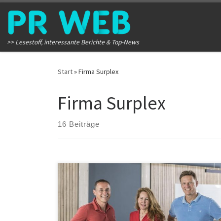
Zum Inhalt springen
>> Lesestoff, interessante Berichte & Top-News
Start
»
Firma Surplex
Firma Surplex
16 Beiträge
Im Jahr 2023 stand die europäische Wirtschaft unter
dem Einfluss hoher Energiepreise und Inflation. Die
Zinserhöhungen der EZB und die allgemeine
Verunsicherung der Wirtschaft dämpften zusätzlich die