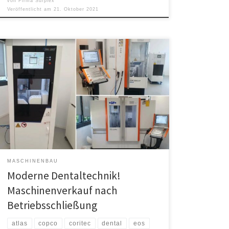
von
Firma Surplex
Veröffentlicht am
21. Oktober 2021
Moderne Dentalmaschinen helfen dabei, die
Produktion von Zahnersatz und Dentalbedarf deutlich
zu beschleunigen und bringen präzisere Ergebnisse.
Nach der Schließung eines Dentallabors in Spanien
stehen nun unter anderem mehrere hochwertige
Maschinen aus dem Dentalbereich zum Verkauf. Bis
zum 07.10.2021 können die Maschinen im Onlineportal
des Auktionshauses Surplex ersteigert werden. Eine
[…]
MASCHINENBAU
Moderne Dentaltechnik!
Maschinenverkauf nach
Betriebsschließung
atlas
copco
coritec
dental
eos