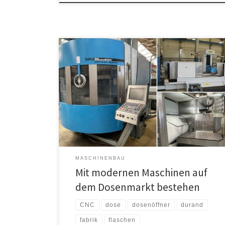
Die Verpackungsindustrie ist in den letzten Jahren
zunehmend in den Fokus gerückt. Die Ansprüche an
Tüten, Tuben und Dosen werden immer größer.
Wichtig sind Nachhaltigkeit, Kosten, Stabilität und
Gewicht und nur wer hier auf neuste Methoden setzt,
kann am Markt bestehen bleiben. Auch der Markt um
Konservendosen lebt davon, Materialeinsatz […]
MASCHINENBAU
Mit modernen Maschinen auf
dem Dosenmarkt bestehen
CNC
dose
dosenöffner
durand
fabrik
flaschen