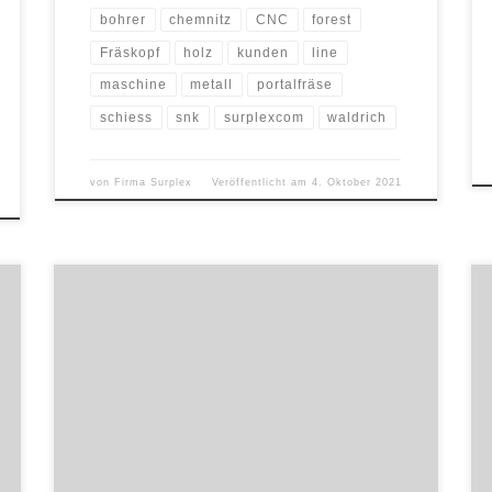
bohrer
chemnitz
CNC
forest
Fräskopf
holz
kunden
line
maschine
metall
portalfräse
schiess
snk
surplexcom
waldrich
von
Firma Surplex
Veröffentlicht am
4. Oktober 2021
Baustellenabschluss eines
bekannten Bauunternehmens Das
Industrieauktionshaus Surplex versteigert im Auftrag
eines renommierten österreichischen
Bauunternehmens ca. 80 Maschinen, Anlagen und
Geräte für den Tunnelbau. Die Online-Auktion ist in
vollem Gange und endet schon am 25. Mai 2021 ab 12
Uhr. Bringen Sie Ihr Projekt in Fahrt und bieten Sie »
hier […]