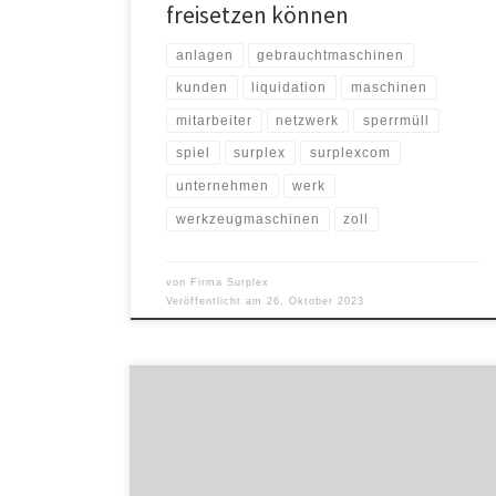
freisetzen können
anlagen
gebrauchtmaschinen
kunden
liquidation
maschinen
mitarbeiter
netzwerk
sperrmüll
spiel
surplex
surplexcom
unternehmen
werk
werkzeugmaschinen
zoll
von
Firma Surplex
Veröffentlicht am
26. Oktober 2023
Bis zum 02.11.2021 können auf Surplex.com über 450
hochwertige Positionen aus der Standortschließung
von SKF (U.K.) Limited ersteigert werden. Nach der
kompletten Standortschließung des renommierten
Lagerherstellers für die Luftfahrtindustrie SKF (U.K.)