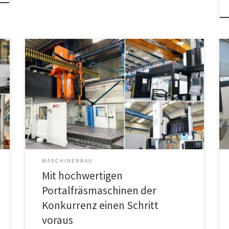
Der Anspruch an die Modell-, Formen- und
Werkzeugbauer wächst: Kunden fordern mehr
Qualität, eine perfekt gefräste Oberfläche und hohe
Maßhaltigkeit und dies am besten zu günstigen Preisen
mit einer schnellen Liefergeschwindigkeit. Um hier
mithalten zu können, lohnt sich die Investition in eine
Portalfräsmaschine, die eine hohe Anzahl an
qualitativen Werkstücken […]
MASCHINENBAU
Mit hochwertigen
Portalfräsmaschinen der
Konkurrenz einen Schritt
voraus