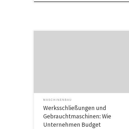
Die Schließung eines Werks ist mehr als nur eine
wirtschaftliche Entscheidung – sie hat weitreichende
soziale und finanzielle Implikationen. Wie der Verkauf
von Gebrauchtmaschinen nicht nur Budget freisetzen
kann, sondern auch Teil einer umfassenden Strategie
zur Bewältigung dieser komplexen Herausforderung
sein sollte. Werksschließungen stellen für
Unternehmen und Mitarbeiter gleichermaßen eine […]
MASCHINENBAU
Werksschließungen und
Gebrauchtmaschinen: Wie
Unternehmen Budget