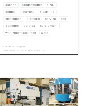
auktion
bandschleifer
CNC
digital
kieserling
maschine
maschinen
plattform
service
skh
Solingen
surplex
surplexcom
werkzeugmaschinen
wolff
von
Firma Surplex
Veröffentlicht am
8. November 2021
Top-Maschinen zur Herstellung von Dosenmaschinen.
Bis zum 26.10.2021 auf surplex.com ersteigern. Die
Verpackungsbranche ist im ständigen Wandel, wovon
auch die Dosenfertigung betroffen ist. Materialkosten,
Herstellungsgeschwindigkeit und vor allem die