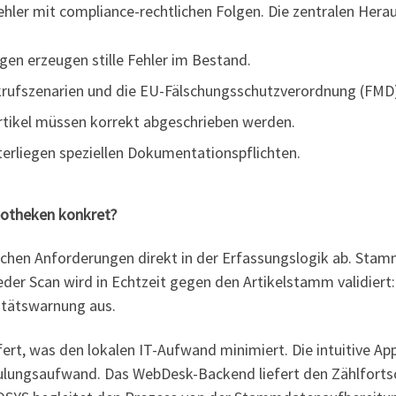
ehler mit compliance-rechtlichen Folgen. Die zentralen Hera
en erzeugen stille Fehler im Bestand.
ckrufszenarien und die EU-Fälschungsschutzverordnung (FMD
tikel müssen korrekt abgeschrieben werden.
erliegen speziellen Dokumentationspflichten.
Apotheken konkret?
ischen Anforderungen direkt in der Erfassungslogik ab. St
er Scan wird in Echtzeit gegen den Artikelstamm validiert:
litätswarnung aus.
ert, was den lokalen IT-Aufwand minimiert. Die intuitive Ap
ulungsaufwand. Das WebDesk-Backend liefert den Zählfortsc