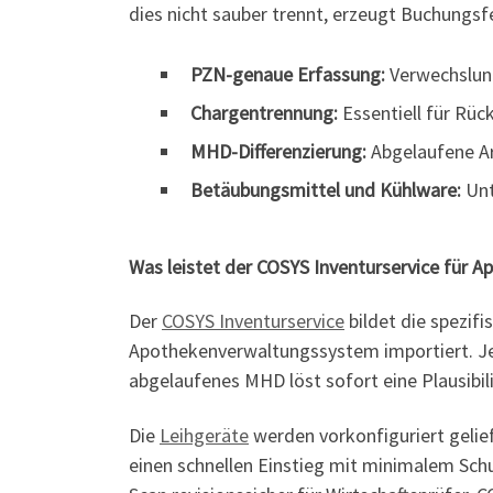
dies nicht sauber trennt, erzeugt Buchungsf
PZN-genaue Erfassung:
Verwechslung
Chargentrennung:
Essentiell für Rü
MHD-Differenzierung:
Abgelaufene Ar
Betäubungsmittel und Kühlware:
Unt
Was leistet der COSYS Inventurservice für 
Der
COSYS Inventurservice
bildet die spezif
Apothekenverwaltungssystem importiert. Jed
abgelaufenes MHD löst sofort eine Plausibi
Die
Leihgeräte
werden vorkonfiguriert gelief
einen schnellen Einstieg mit minimalem Sch