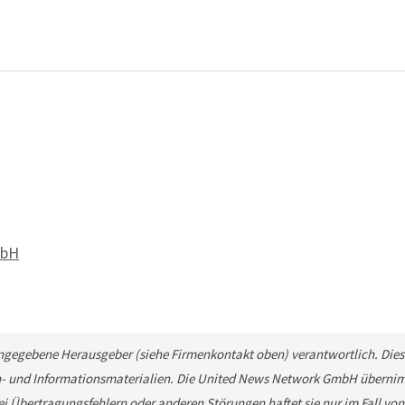
mbH
 angegebene Herausgeber (siehe Firmenkontakt oben) verantwortlich. Diese
n- und Informationsmaterialien. Die United News Network GmbH übernimm
ei Übertragungsfehlern oder anderen Störungen haftet sie nur im Fall von