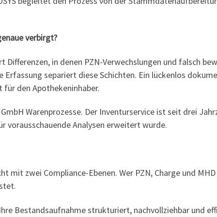
 COSYS begleitet den Prozess von der Stammdatenaufbereitun
genaue verbirgt?
 Differenzen, in denen PZN-Verwechslungen und falsch be
rte Erfassung separiert diese Schichten. Ein lückenlos dokume
 für den Apothekeninhaber.
nt GmbH Warenprozesse. Der Inventurservice ist seit drei Jah
für vorausschauende Analysen erweitert wurde.
flicht mit zwei Compliance-Ebenen. Wer PZN, Charge und MHD p
stet.
Ihre Bestandsaufnahme strukturiert, nachvollziehbar und effiz