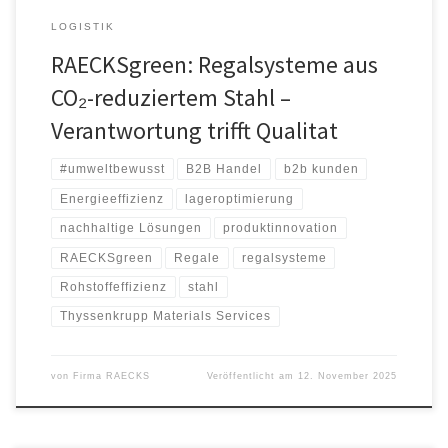
LOGISTIK
RAECKSgreen: Regalsysteme aus
CO₂-reduziertem Stahl –
Verantwortung trifft Qualitat
#umweltbewusst
B2B Handel
b2b kunden
Energieeffizienz
lageroptimierung
nachhaltige Lösungen
produktinnovation
RAECKSgreen
Regale
regalsysteme
Rohstoffeffizienz
stahl
Thyssenkrupp Materials Services
von
Firma RAECKS
Veröffentlicht am
12. November 2025