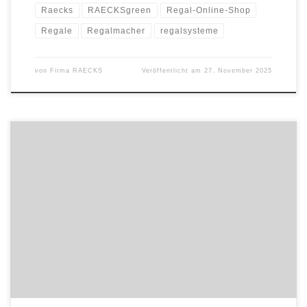
Raecks
RAECKSgreen
Regal-Online-Shop
Regale
Regalmacher
regalsysteme
von
Firma RAECKS
Veröffentlicht am
27. November 2025
Gleiche Qualität, gleicher Preis, weniger CO₂ – in Zeiten, in denen
Nachhaltigkeit, Klimaziele und Kosteneffizienz weiter an
Bedeutung gewinnen, bietet RAECKS seinen Kunden mit dem
Label „RAECKSgreen“ jetzt einen echten Vorsprung: Die
Regalmacher kooperieren mit thyssenkrupp Schulte, Teil von
thyssenkrupp Materials Services, und setzen gemeinsam auf
klimafreundlich produzierten Stahl. thyssenkrupp […]