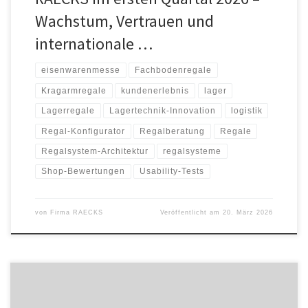
Wachstum, Vertrauen und
internationale …
eisenwarenmesse
Fachbodenregale
Kragarmregale
kundenerlebnis
lager
Lagerregale
Lagertechnik-Innovation
logistik
Regal-Konfigurator
Regalberatung
Regale
Regalsystem-Architektur
regalsysteme
Shop-Bewertungen
Usability-Tests
von
Firma RAECKS
Veröffentlicht am
20. März 2026