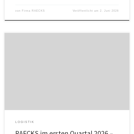
von
Firma RAECKS
Veröffentlicht am
2. Juni 2026
Die RAECKS GmbH aus Frechen blickt auf ein starkes erstes Quartal
2026 zurück. Positive Kundenbewertungen, eine erfolgreiche
Messepremiere und die gezielte Expansion in neue Märkte
markieren einen klaren Wachstumskurs für die Regalmacher im
B2B-Bereich. Besonders stolz sind die Regalmacher auf das
erhebliche Umsatzwachstum im Vorjahresvergleich. Hohe Usability,
Innovation und Vertrauen […]
LOGISTIK
RAECKS im ersten Quartal 2026 –