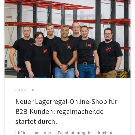
Mit neuem B2B Onlineshop und einzigartigem Regalkonfigurator
tritt die Raecks GmbH bewusst aus dem Lagerregal-Shop-Einerlei
heraus. Neben vielen kundennahen Features überrascht „Raecks –
Die Regalmacher“ auch mit einem speziellen Farbkonzept – klingt
ungewöhnlich für Lagerregale, aber das soll auch so sein! Mit viel
Leidenschaft und klarem Ziel vor Augen geht […]
LOGISTIK
Neuer Lagerregal-Online-Shop für
B2B-Kunden: regalmacher.de
startet durch!
b2b
commerce
Fachbodenregale
frechen