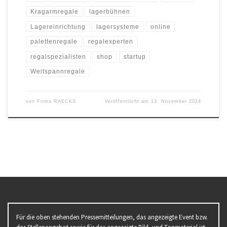
Kragarmregale
lagerbühnen
Lagereinrichtung
lagersysteme
online
palettenregale
regalexperten
regalspezialisten
shop
startup
Weitspannregale
von
Firma RAECKS
Veröffentlicht am
13. November 2024
Für die oben stehenden Pressemitteilungen, das angezeigte Event bzw.