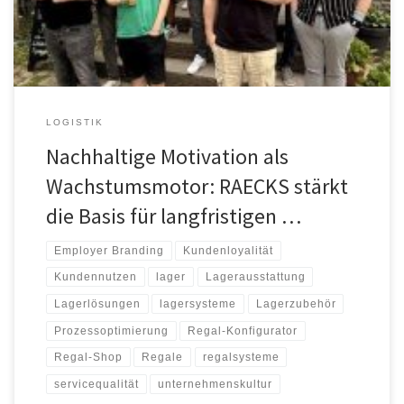
Zusammenarbeit durchgeführt. Ziel war es, die Leistungsfähigkeit
des Regalmacher-Teams weiter zu stärken […]
LOGISTIK
Nachhaltige Motivation als
Wachstumsmotor: RAECKS stärkt
die Basis für langfristigen …
Employer Branding
Kundenloyalität
Kundennutzen
lager
Lagerausstattung
Lagerlösungen
lagersysteme
Lagerzubehör
Prozessoptimierung
Regal-Konfigurator
Regal-Shop
Regale
regalsysteme
servicequalität
unternehmenskultur