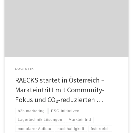
Die RAECKS GmbH, Spezialist für hochwertige Regalsysteme und
Lagerlösungen im B2B-Bereich, erweitert ihr Geschäft und ist ab
sofort auch auf dem österreichischen Markt aktiv. Der Markteintritt
der Regalmacher aus Frechen wurde offiziell beim Steel
Community Day 2025 bei Welser Profile in Gresten vollzogen –
einer der wichtigsten Veranstaltungen für die Bereiche Stahl,
Logistik […]
LOGISTIK
RAECKS startet in Österreich –
Markteintritt mit Community-
Fokus und CO₂-reduzierten …
b2b marketing
ESG-Initiativen
Lagertechnik Lösungen
Markteintritt
modularer Aufbau
nachhaltigkeit
österreich