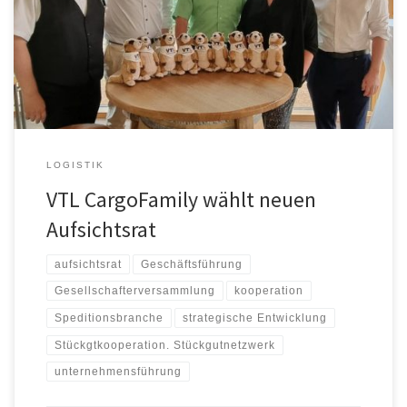
kommenden vier Jahre die strategische Entwicklung der
Kooperation begleiten und wichtige Impulse für deren Zukunft
setzen. Die Bestandsmitglieder Jürgen Frömberg (Maier Spedition
GmbH, Singen), Marc Eckhardt […]
LOGISTIK
VTL CargoFamily wählt neuen
Aufsichtsrat
aufsichtsrat
Geschäftsführung
Gesellschafterversammlung
kooperation
Speditionsbranche
strategische Entwicklung
Stückgtkooperation. Stückgutnetzwerk
unternehmensführung