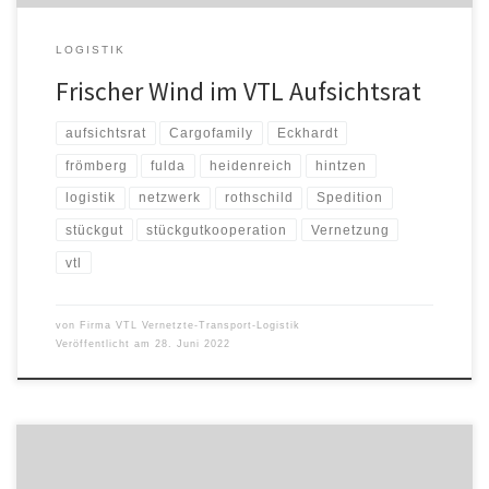
LOGISTIK
Frischer Wind im VTL Aufsichtsrat
aufsichtsrat
Cargofamily
Eckhardt
frömberg
fulda
heidenreich
hintzen
logistik
netzwerk
rothschild
Spedition
stückgut
stückgutkooperation
Vernetzung
vtl
von
Firma VTL Vernetzte-Transport-Logistik
Veröffentlicht am
28. Juni 2022