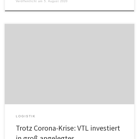
Veröffentlicht am
5. August 2020
Stillstehende Produktionsmaschinen, Kurzarbeit, drohende
Insolvenzen – die Corona-Krise setzt der Wirtschaft
branchenübergreifend schwer zu. Trotz dieser schwierigen
Situation hat die Stückgutkooperation VTL Vernetzte-Transport-
Logistik jetzt den Startschuss für das umfassende Zukunftsprojekt
VTL Next gegeben: Mitte April trafen sich 14 Netzwerkpartner im
virtuellen Raum zum Kick-off, um gemeinsam die Weichen für die
[…]
LOGISTIK
Trotz Corona-Krise: VTL investiert
in groß angelegtes