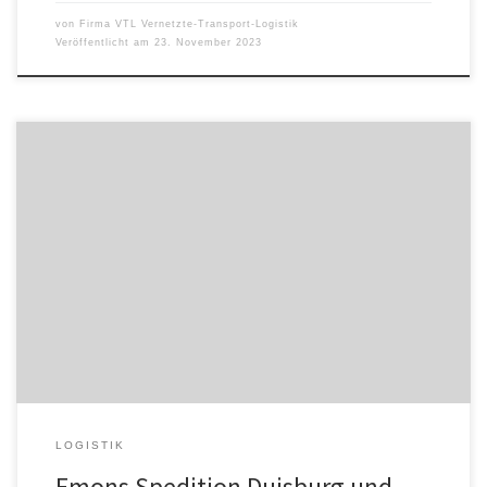
von
Firma VTL Vernetzte-Transport-Logistik
Veröffentlicht am
23. November 2023
Seit 25 Jahren ist VTL Vernetzte-Transport-Logistik GmbH starker
Partner für kleine und mittelständische Speditionen, wenn es um
den zuverlässigen Umschlag sowie die Verteilung von Stückgut
geht. VTL bietet neben einer deutschlandweiten Flächendeckung
eine Vielzahl an standardisierten Dienstleistungen, aber auch
individuelle Value Added Services für seine Partner und Kunden.
Seit Ende […]
LOGISTIK
Emons Spedition Duisburg und