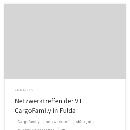
Mitte Oktober 2024 veranstaltete die Stückgutkooperation VTL
Vernetzte Transport Logistik GmbH ein Netzwerktreffen, um die
Zusammenarbeit zwischen den einzelnen Depots und der VTL
Systemzentrale zu intensivieren. Die Fachverantwortlichen aus den
Bereichen Qualitätsmanagement, Disposition und Service waren
Zielgruppe der Veranstaltung im neuen Format. Ein vielfältiges
Programm erwartete die Teilnehmer, das Vorträge […]
LOGISTIK
Netzwerktreffen der VTL
CargoFamily in Fulda
Cargofamily
netzwerktreff
stückgut