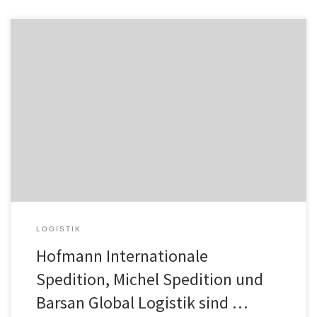
VTL Vernetzte-Transport-Logistik GmbH erweitert sukzessive sein
Netzwerk. Die Stückgutkooperation konnte zum Jahresbeginn drei
neue Partner gewinnen. Mit Hofmann Internationale Spedition
GmbH aus der hessischen Region Biebesheim am Rhein und
Michel Spedition GmbH, Niederlassung Großheppach, wurden
zwei mittelständische Traditionsunternehmen mit hohen
Servicestandards implementiert. Der langjährige Partner Barsan
Global Logistik GmbH verstärkt […]
LOGISTIK
Hofmann Internationale
Spedition, Michel Spedition und
Barsan Global Logistik sind …