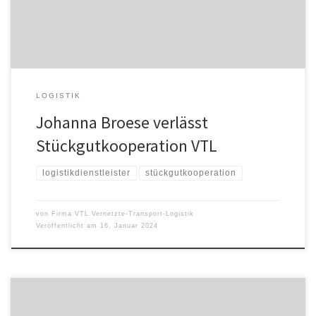
tätig und war dabei maßgeblich an der […]
LOGISTIK
Johanna Broese verlässt
Stückgutkooperation VTL
logistikdienstleister
stückgutkooperation
von
Firma VTL Vernetzte-Transport-Logistik
Veröffentlicht am
16. Januar 2024