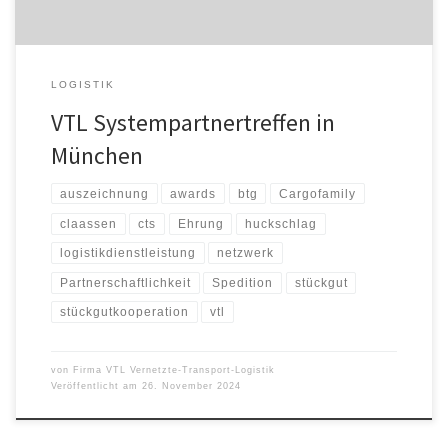
LOGISTIK
VTL Systempartnertreffen in
München
auszeichnung
awards
btg
Cargofamily
claassen
cts
Ehrung
huckschlag
logistikdienstleistung
netzwerk
Partnerschaftlichkeit
Spedition
stückgut
stückgutkooperation
vtl
von
Firma VTL Vernetzte-Transport-Logistik
Veröffentlicht am
26. November 2024