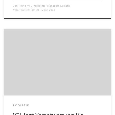
von
Firma VTL Vernetzte-Transport-Logistik
Veröffentlicht am
26. März 2019
Fulda – Die Stückgutkooperation Vernetzte-Transport-Logistik
GmbH (VTL) hat für die Region Nürnberg einen neuen, starken
Partner gewonnen: die Barsan Global Logistik (BGL). Mit zwölf
Nahverkehr-LKW bedient der erfahrene Logistik-Dienstleister seit
Anfang des Jahres den kompletten Nürnberger Großraum bis
Bamberg, Bad Windsheim und Hersbruck. BGL Nürnberg gehört
seit April 2018 zum […]
LOGISTIK