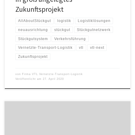
Zukunftsprojekt
AllAboutStückgut
logistik
Logistiklösungen
neuausrichtung
stückgut
Stückgutnetzwerk
Stückgutsystem
Verkehrsführung
Vernetzte-Transport-Logistik
vtl
vtl-next
Zukunftsprojekt
von
Firma VTL Vernetzte-Transport-Logistik
Veröffentlicht am
27. April 2020
Der Fachkräftemangel macht der Logistikbranche massiv zu
schaffen. Eine bundesweite Kampagne soll nun helfen, das Image
der Branche aufzupolieren und zugleich die vielfältigen