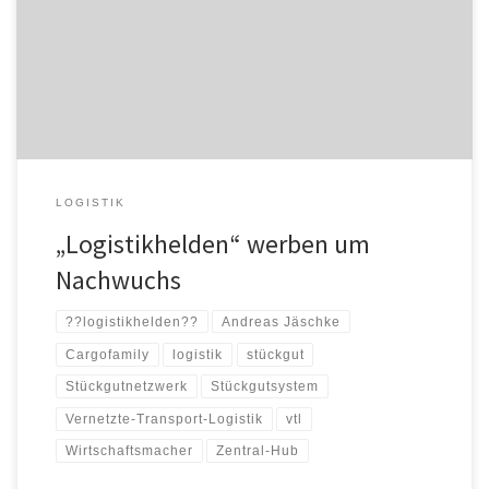
Karrieremöglichkeiten in der Logistik in den Fokus rücken. VTL
unterstützt die konzertierte Aktion. Die Imagekampagne
„Logistikhelden“ soll Mitte 2019 bundesweit an den Start gehen.
Sie richtet sich […]
LOGISTIK
„Logistikhelden“ werben um
Nachwuchs
??logistikhelden??
Andreas Jäschke
Cargofamily
logistik
stückgut
Stückgutnetzwerk
Stückgutsystem
Vernetzte-Transport-Logistik
vtl
Wirtschaftsmacher
Zentral-Hub