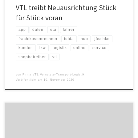
VTL treibt Neuausrichtung Stück
für Stück voran
app
daten
eta
fahrer
frachtkostenrechner
fulda
hub
jäschke
kunden
lkw
logistik
online
service
shopbetreiber
vtl
von
Firma VTL Vernetzte-Transport-Logistik
Veröffentlicht am
10. November 2020
Seit dem 1. August ergänzt Johanna Birkhan die Geschäftsführung
der Stückgutkooperation VTL Vernetzte-Transport-Logistik.
Gemeinsam mit Andreas Jäschke, Sprecher der Geschäftsführung,