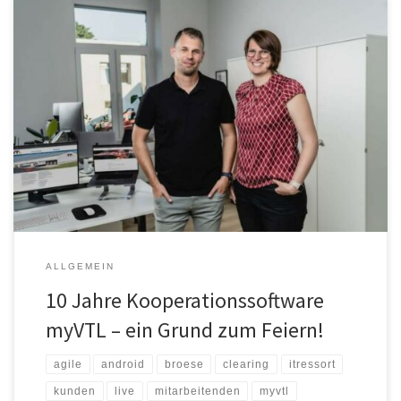
Bereits seit 1998 arbeiten VTL und itRessort gemeinsam an
Softwarelösungen für die Logistikbranche. Gestartet mit „VTL-
Online“, der ersten webbasierten Kooperationssoftware, führten
ständige Weiterentwicklungen im Markt und bei Usern dazu, dass
in 2009 mit einer vollständigen Software-Neuentwicklung
begonnen wurde. Der Grundstein für „myVTL“ wurde gelegt. Nach
ausführlicher Konzeption und Entwicklung ging […]
ALLGEMEIN
10 Jahre Kooperationssoftware
myVTL – ein Grund zum Feiern!
agile
android
broese
clearing
itressort
kunden
live
mitarbeitenden
myvtl