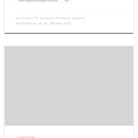
stückgutkooperation
vtl
von
Firma VTL Vernetzte-Transport-Logistik
Veröffentlicht am
30. Oktober 2024
Die Stückgutkooperation VTL Vernetzte Transport Logistik GmbH
aus Fulda hat die Nachfolge der zum 30.06.2024 ausscheidenden
Geschäftsführerin Johanna Broese geregelt. Der Aufsichtsrat
bestellt zum 01.07.2024 Herrn Markus Egerer zum neuen
Geschäftsführer. Nach 18 Jahren in verschiedenen Positionen – von
der Disposition bis zur Speditionsleitung – bei Hans Geis wechselte
Herr […]
LOGISTIK