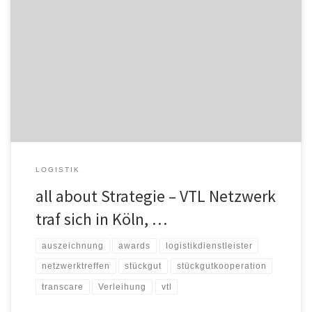
(Fulda, den 23.11.2023) Am 17.11.2023 fand der jährliche
Systemtreff der VTL Vernetzte-Transport-Logistik GmbH in Köln
statt, bei dem Gesellschafter, Partner und Vertreter der
Systemzentrale zusammenkamen, um über das vergangene
Geschäftsjahr und die Zukunft der Stückgutkooperation zu
sprechen. Die Netzwerkveranstaltung bot Raum für neue Ideen
und spannende Diskussionen. Neben der Verleihung […]
LOGISTIK
all about Strategie – VTL Netzwerk
traf sich in Köln, …
auszeichnung
awards
logistikdienstleister
netzwerktreffen
stückgut
stückgutkooperation
transcare
Verleihung
vtl