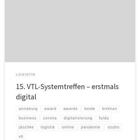
Die VTL Vernetzte-Transport-Logistik GmbH hat Anfang Dezember
ihr 15. Systemtreffen veranstaltet – und zwar erstmals als Online-
Event. Neben der Verleihung der diesjährigen Partner-Awards,
erhielten die mehr als 100 Teilnehmer einen Einblick in den
aktuellen Stand des Zukunftsprojektes „VTL Next“. Gleich zu
Beginn der Veranstaltung hatte die VTL-Spitze eine gute Nachricht
[…]
LOGISTIK
15. VTL-Systemtreffen – erstmals
digital
annaburg
award
awards
beste
birkhan
business
corona
digitalisierung
fulda
jäschke
logistik
online
pandemie
studio
vtl