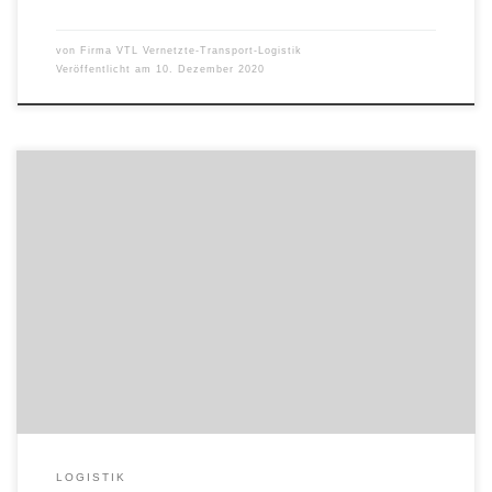
von
Firma VTL Vernetzte-Transport-Logistik
Veröffentlicht am
10. Dezember 2020
Im Frühjahr hatte VTL Vernetzte-Transport-Logistik GmbH den
Startschuss für das umfassende Zukunftsprojekt „VTL Next“
gegeben. Damit will die Stückgutkooperation die Weichen für eine
Neuausrichtung stellen und VTL in ein moderneres, noch
attraktiveres Netzwerk mit einer breiten Palette von logistischen
Dienstleistungen wandeln. Eine erste Zwischenbilanz zeigt nun:
Die Anstrengungen der letzen […]
LOGISTIK