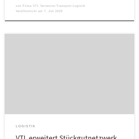
von
Firma VTL Vernetzte-Transport-Logistik
Veröffentlicht am
7. Juli 2026
Die Stückgutkooperation VTL Vernetzte-Transport-Logistik GmbH
baut ihre Präsenz konsequent aus und startet gut aufgestellt ins
Jahr 2026. Mit der Integration von vier neuen Depots an den HUB-
Standorten in Fulda, Gelsenkirchen und Lehrte wird das regionale
Produktportfolio erweitert, was eine noch zuverlässigere
Netzabdeckung gewährleistet. Zusätzlich hat die Gustav Mäuler
GmbH aus […]
LOGISTIK
VTL erweitert Stückgutnetzwerk