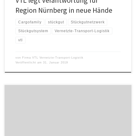
VTL legt Verantwortung für
Region Nürnberg in neue Hände
Cargofamily
stückgut
Stückgutnetzwerk
Stückgutsystem
Vernetzte-Transport-Logistik
vtl
von
Firma VTL Vernetzte-Transport-Logistik
Veröffentlicht am
31. Januar 2019
Im Kampf gegen den Fachkräftemangel in der Logistik geht VTL
neue Wege. Um ihr praktisches Ausbildungskonzept für künftige
Führungskräfte weiter auszubauen, kooperiert die
Stückgutkooperation nun auch mit der Dualen Hochschule Baden-
Württemberg (DHBW). „Gemeinsam mit der Hochschule Fulda