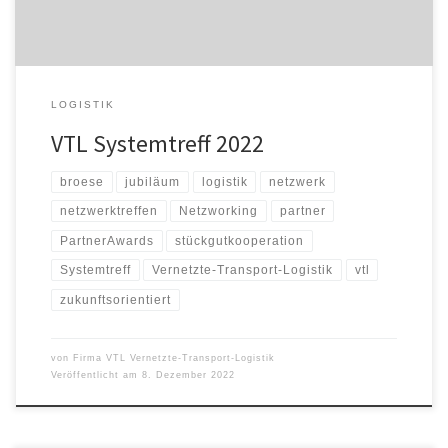
LOGISTIK
VTL Systemtreff 2022
broese
jubiläum
logistik
netzwerk
netzwerktreffen
Netzworking
partner
PartnerAwards
stückgutkooperation
Systemtreff
Vernetzte-Transport-Logistik
vtl
zukunftsorientiert
von
Firma VTL Vernetzte-Transport-Logistik
Veröffentlicht am
8. Dezember 2022