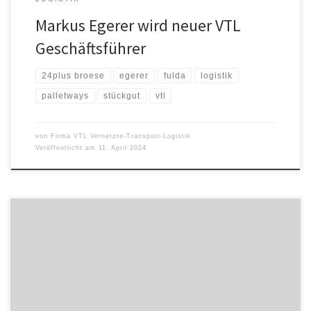
Markus Egerer wird neuer VTL
Geschäftsführer
24plus broese
egerer
fulda
logistik
palletways
stückgut
vtl
von
Firma VTL Vernetzte-Transport-Logistik
Veröffentlicht am
11. April 2024
Johanna Broese, Geschäftsführerin der VTL Vernetzte-Transport-
Logistik GmbH, wird das Unternehmen zum 30. Juni 2024 auf
eigenen Wunsch verlassen, um sich einer neuen beruflichen
Herausforderung zu stellen. Sie war nach ihrem Logistikstudium
bereits von 2011 bis 2019 für VTL in der Systemzentrale in Fulda