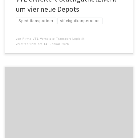
um vier neue Depots
Speditionspartner
stückgutkooperation
von
Firma VTL Vernetzte-Transport-Logistik
Veröffentlicht am
14. Januar 2026
Am Freitag, den 26.09.2025, fand das jährliche
Systempartnertreffen der VTL Vernetzte-Transport-Logistik GmbH
statt. Gesellschafter, Partnerbetriebe sowie Vertreterinnen und
Vertreter der Systemzentrale kamen in Dresden zusammen, um
gemeinsam auf das vergangene Geschäftsjahr zurückzublicken
und die strategische Ausrichtung der Stückgutkooperation
weiterzuentwickeln. Ein zentrales Thema der Veranstaltung war
der Wandel in der Arbeitswelt […]