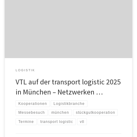
Vom 02. bis 05.Juni 2025 ist die Stückgutkooperation VTL
Vernetzte-Transport-Logistik GmbH auf der transport logistic in
München vertreten. Am Stand B5.223/322 begrüßt das VTL Team
Partner, Kunden und interessierte Spediteure. Als internationale
Leitmesse bietet die transport logistic eine einzigartige Plattform,
um globale Entwicklungen und Innovationen der Branche hautnah
zu erleben […]
LOGISTIK
VTL auf der transport logistic 2025
in München – Netzwerken …
Kooperationen
Logistikbranche
Messebesuch
münchen
stückgutkooperation
Termine
transport logistic
vtl