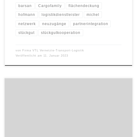
barsan
Cargofamily
flächendeckung
hofmann
logistikdienstleister
michel
netzwerk
neuzugänge
partnerintegration
stückgut
stückgutkooperation
von
Firma VTL Vernetzte-Transport-Logistik
Veröffentlicht am
11. Januar 2023
Unter dem Motto „all about VUKA: Volatilität, Ungewissheit,
Komplexität und Ambiguität als Chance sehen“, wurde im
November 2022 der VTL-Systemtreff in Nürnberg veranstaltet, bei
dem sich Geschäftsführer und Speditionsleiter der VTL-Partner zum
persönlichen Austausch getroffen haben. In diesem Jahr wurden
die Gäste wieder mit wertvollen Informationen rund um die
Stückgutkooperation […]