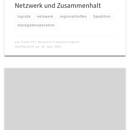
Netzwerk und Zusammenhalt
logistik
netzwerk
regionaltreffen
Spedition
stückgutkooperation
von
Firma VTL Vernetzte-Transport-Logistik
Veröffentlicht am
29. April 2025
Am 15.11.2024 fand das jährliche Systempartnertreffen der VTL
Vernetzte-Transport-Logistik GmbH statt. Gesellschafter, Partner
und Vertreter der Systemzentrale trafen sich in München, um über
das vergangene Geschäftsjahr und die Zukunft der
Stückgutkooperation zu sprechen. Bei der Netzwerkveranstaltung
gab es Gelegenheit für interessante Gespräche und den Austausch
neuer Ideen. Neben der Verleihung […]