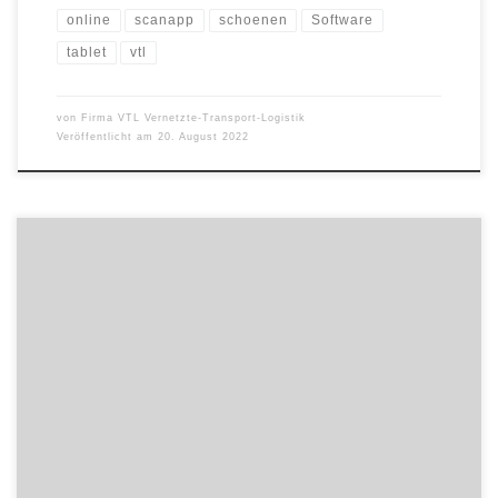
online
scanapp
schoenen
Software
tablet
vtl
von
Firma VTL Vernetzte-Transport-Logistik
Veröffentlicht am
20. August 2022
Bei der diesjährigen Gesellschafterversammlung wurde für die
VTL Vernetzte-Transport-Logistik GmbH ein neuer Aufsichtsrat
gewählt. Jürgen Frömberg tritt die Nachfolge von Reinhard Briem
an. Die 33 Gesellschafter haben dem amtierenden Aufsichtsrat für
die kommenden drei Jahre erneut ihr Vertrauen geschenkt. Dieser
besteht aus den langjährigen Mitgliedern Herbert Rothschild (Kurt
Rothschild GmbH […]