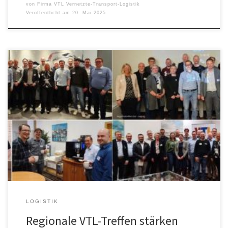
von
Firma VTL Vernetzte-Transport-Logistik
Veröffentlicht am
20. Mai 2025
Im Februar, März und April 2025 trafen sich die VTL-Depots aus
Süd-, Ost- und Norddeutschland zu Regionaltreffen in Stuttgart,
Leipzig und Hannover. Im Fokus standen der Austausch von Ideen,
die Weiterentwicklung des Netzwerks sowie die Stärkung der
partnerschaftlichen Zusammenarbeit. Aufgrund des positiven
Feedbacks ist ein weiteres Treffen für die Region […]
LOGISTIK
Regionale VTL-Treffen stärken