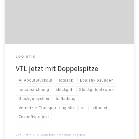
wird sie das umfassende Zukunftsprojekt VTL Next vorantreiben.
VTL und ich freuen uns sehr, dass wir Frau Birkhan als meine
Nachfolgerin gewinnen konnten, ihr Standing passt perfekt zum
Projekt VTL […]
LOGISTIK
VTL jetzt mit Doppelspitze
AllAboutStückgut
logistik
Logistiklösungen
neuausrichtung
stückgut
Stückgutnetzwerk
Stückgutsystem
teilladung
Vernetzte-Transport-Logistik
vtl
vtl-next
Zukunftsprojekt
von
Firma VTL Vernetzte-Transport-Logistik