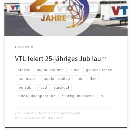
flächendeckenden Transportnetzwerks in Deutschland bei
optimaler LKW-Auslastung zu decken. Durch den Zusammenschluss
mit Spedition 2000 im Jahr 2005 hat sich […]
LOGISTIK
VTL feiert 25-jähriges Jubiläum
broese
digitalisierung
fulda
gelsenkirchen
hannover
hauptumschlag
hub
lkw
logistik
myvtl
stückgut
stückgutkooperation
Stückgutnetzwerk
vtl
von
Firma VTL Vernetzte-Transport-Logistik
Veröffentlicht am
10. März 2023