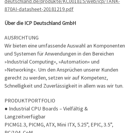
deutschland.de/produkte/KC001815/web/icp/TANK-
870AI-datasheet-20181219.pdf
Über die ICP Deutschland GmbH
AUSRICHTUNG
Wir bieten eine umfassende Auswahl an Komponenten
und Systemen für Anwendungen in den Bereichen
»Industrial Computing«, »Automation« und
»Networking«. Um den Ansprüchen unserer Kunden
gerecht zu werden, setzen wir auf Kompetenz,
Schnelligkeit und Zuverlässigkeit in allem was wir tun.
PRODUKTPORTFOLIO
● Industrial CPU Boards – Vielfältig &
Langzeitverfügbar
PICMG1.3, PICMG, ATX, Mini ITX, 5.25”, EPIC, 3.5”,
PC/104, CoM