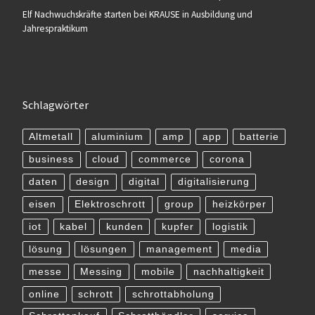
Elf Nachwuchskräfte starten bei KRAUSE in Ausbildung und
Jahrespraktikum
Schlagwörter
Altmetall
aluminium
amp
app
batterie
business
cloud
commerce
corona
daten
design
digital
digitalisierung
eisen
Elektroschrott
group
heizkörper
iot
kabel
kunden
kupfer
logistik
lösung
lösungen
management
media
messe
Messing
mobile
nachhaltigkeit
online
schrott
schrottabholung