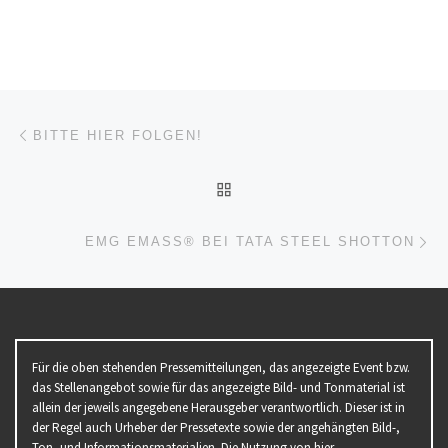
Beitragsnavigation
Vorheriger Beitrag
BITTE HIER FOLGEN!
ZURÜCK ZUR BEITRAGSL
Nä
EMG EMASS® BEI TATA STEEL SHOTTON
Für die oben stehenden Pressemitteilungen, das angezeigte Event bzw.
das Stellenangebot sowie für das angezeigte Bild- und Tonmaterial ist
allein der jeweils angegebene Herausgeber verantwortlich. Dieser ist in
der Regel auch Urheber der Pressetexte sowie der angehängten Bild-,
Ton- und Informationsmaterialien. Die Nutzung von hier