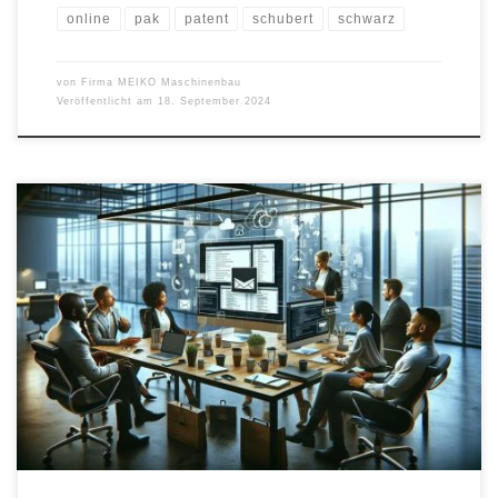
online
pak
patent
schubert
schwarz
von
Firma MEIKO Maschinenbau
Veröffentlicht am
18. September 2024
Erfolgreiches E-Mail-Marketing ist eine Kunst, die mit den richtigen
Strategien erlernt werden kann. In diesem Artikel erfahren Sie, wie
Sie Ihre Klick- und Öffnungsraten maximieren können. Wir zeigen
Ihnen bewährte Methoden und praktische Tipps, die Ihnen helfen,
Ihre E-Mail-Kampagnen zu optimieren. Egal, ob Sie Anfänger oder
bereits erfahren sind, diese Strategien werden […]