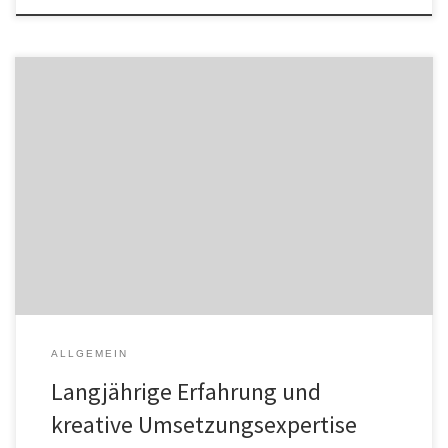
Eine einheitliche Kommunikationsstrategie, die richtigen digitalen
Tools, ein zeitgemäßer Webauftritt – diese Kernelemente für
moderne Unternehmen entwickelt und implementiert Evernine
seit Jahren erfolgreich. Jetzt nimmt die Kommunikationsberatung
und Full-Service-Agentur auch den Bereich Brandentwicklung in
den Fokus. Um auch hier Kunden zukünftig mit Expertise und
Knowhow zu unterstützen, holt Evernine Bernhard […]
ALLGEMEIN
Langjährige Erfahrung und
kreative Umsetzungsexpertise