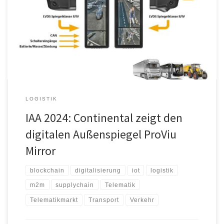
herkömmlicher Außenspiegel durch ein modulares System aus
hochauflösenden Kameras und Displays in der Fahrerkabine bietet
es eine technologisch fortgeschrittene Lösung mit zahlreichen
Vorteilen gegenüber herkömmlichen Spiegeln. Der digitale
Außenspiegel […]
LOGISTIK
IAA 2024: Continental zeigt den
digitalen Außenspiegel ProViu
Mirror
blockchain
digitalisierung
iot
logistik
m2m
supplychain
Telematik
Telematikmarkt
Transport
Verkehr