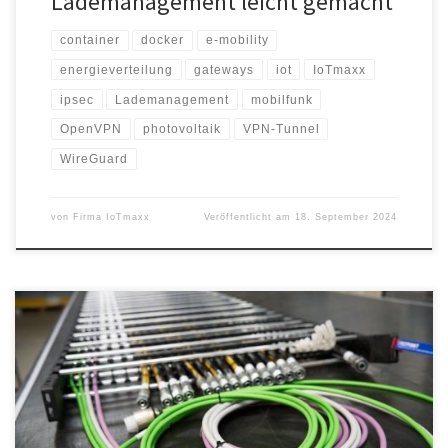
Lademanagement leicht gemacht
container
docker
e-mobility
energieverteilung
gateways
iot
IoTmaxx
ipsec
Lademanagement
mobilfunk
OpenVPN
photovoltaik
VPN-Tunnel
WireGuard
von
Firma IoTmaxx
Veröffentlicht am
18. September 2024
Auf der SPS 2024 in Nürnberg stellt TSUBAKI KABELSCHLEPP vom
12. bis 14. November seine Totaltrax-Lösungen in den Mittelpunkt.
Die konfektionierten Energiekettensysteme helfen dem Anwender
dabei, sich auf seine Kernkompetenzen zu konzentrieren.
Darüber hinaus verbessern sie die Planbarkeit seiner Prozesse,