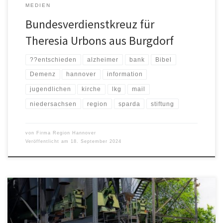
MEDIEN
Bundesverdienstkreuz für
Theresia Urbons aus Burgdorf
??entschieden
alzheimer
bank
Bibel
Demenz
hannover
information
jugendlichen
kirche
lkg
mail
niedersachsen
region
sparda
stiftung
von
Firma Region Hannover
Veröffentlicht am
18. September 2024
Dass sich Elektromobilität und Emotionen nicht ausschließen,