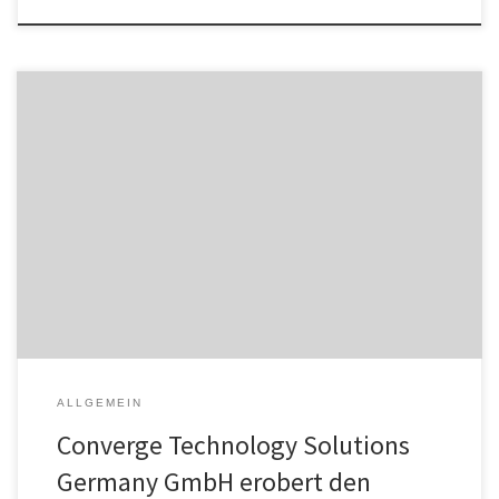
Die Converge Technology Solutions Germany GmbH hat es an
diesem Dienstag nicht nur in die Top 5 geschafft, sondern
erfreulicherweise den 1. Platz in ihrer Umsatzklasse (50 bis 250
Millionen Euro) der „Besten IT-Dienstleister 2024“ erreicht. Diese
herausragende Platzierung basiert auf der renommierten Umfrage
von ChannelPartner und Computerwoche, die jährlich […]
ALLGEMEIN
Converge Technology Solutions
Germany GmbH erobert den