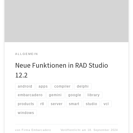
Entwicklern leistungsstarke Werkzeuge zur Erstellung moderner
Anwendungen. Die Highlights umfassen KI-gestütztes Coding,
erweiterte Unterstützung für große 64-Bit-Anwendungen und eine
brandneue WebStencils-Vorlagenbibliothek für die
Webentwicklung. Die integrierte […]
ALLGEMEIN
Neue Funktionen in RAD Studio
12.2
android
apps
compiler
delphi
embarcadero
gemini
google
library
products
rtl
server
smart
studio
vcl
windows
von
Firma Embarcadero
Veröffentlicht am
18. September 2024