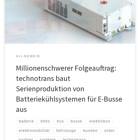
Millionen-Euro-Bereich. In nahtloser Fortsetzung an den Erstauftrag
liefert technotrans ab November dieses Jahres weitere Batterie-
Thermomanagement-Systeme (BTMS) an drei
Produktionsstandorte für elektrifizierte Busse in Frankreich und
Tschechien. Die Laufzeit […]
ALLGEMEIN
Millionenschwerer Folgeauftrag:
technotrans baut
Serienproduktion von
Batteriekühlsystemen für E-Busse
aus
batterie
btms
bus
busse
elektrobus
elektromobilität
fahrzeuge
kunden
order
partner
systeme
technotrans