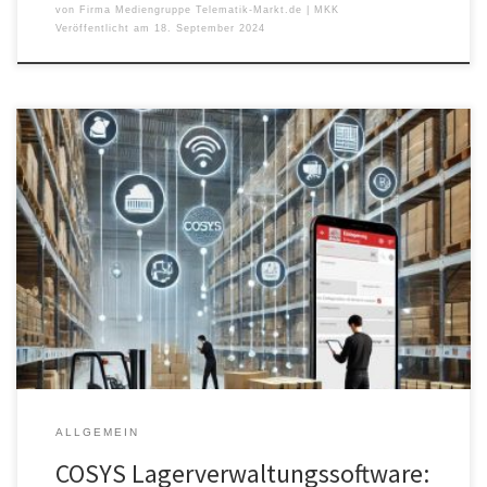
von
Firma Mediengruppe Telematik-Markt.de | MKK
Veröffentlicht am
18. September 2024
Die nahtlose Integration der COSYS Lagerverwaltungssoftware in
das ERP-System OPTI-NET bietet Unternehmen im Baustoff- und
Holzhandel eine moderne und effiziente Lösung zur
Digitalisierung und Optimierung ihrer Lagerprozesse. Mit der
bewährten COSYS Software können alle wichtigen Abläufe im
Lager digital erfasst und direkt mit OPTI-NET synchronisiert werden.
Diese Kombination verbessert die […]
ALLGEMEIN
COSYS Lagerverwaltungssoftware: