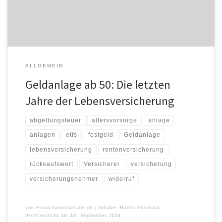
Lebensversicherung einfach weiterlaufen lassen sollen, weil der
Vertrag ohnehin […]
ALLGEMEIN
Geldanlage ab 50: Die letzten
Jahre der Lebensversicherung
abgeltungsteuer
altersvorsorge
anlage
anlagen
etfs
festgeld
Geldanlage
lebensversicherung
rentenversicherung
rückkaufswert
Versicherer
versicherung
versicherungsnehmer
widerruf
von
Firma fondsfueralle.de | Inhaber Martin Eberhard
Veröffentlicht am
18. September 2024