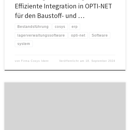
Effiziente Integration in OPTI-NET
für den Baustoff- und …
Bestandsführung
cosys
erp
lagerverwaltungssoftware
opti-net
Software
system
von
Firma Cosys Ident
Veröffentlicht am
18. September 2024
In Deutschland gibt es über 80 Millonen Lebens- und
Rentenversicherungen. Mehr als die Hälfte der Verträge sind
Rentenversicherungen. Insbesondere bis zur Jahrtausendwende
galt das Produkt als das Non-Plus-Ultra der Altersvorsorge. Viele
Menschen ab 50 stehen vor der Frage, ob sie ihre