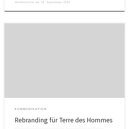
Veröffentlicht am
18. September 2024
Für Terre des Hommes betreute wirDesign das Rebranding, das
die zentrale Mission der Organisation unterstreicht. Die
Neuausrichtung zielt darauf ab, die Botschaft von Terre des
Hommes klarer und eindringlicher zu kommunizieren, um das
Engagement für eine bessere Zukunft für Kinder weltweit sichtbar
zu machen Dazu sagt Joshua Hofert, Vorstand von […]
KOMMUNIKATION
Rebranding für Terre des Hommes