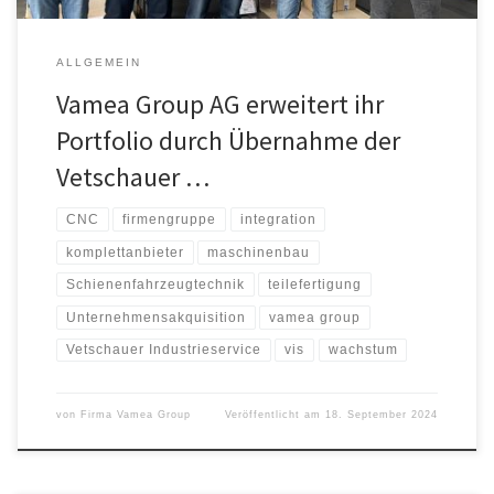
ALLGEMEIN
Vamea Group AG erweitert ihr
Portfolio durch Übernahme der
Vetschauer …
CNC
firmengruppe
integration
komplettanbieter
maschinenbau
Schienenfahrzeugtechnik
teilefertigung
Unternehmensakquisition
vamea group
Vetschauer Industrieservice
vis
wachstum
von
Firma Vamea Group
Veröffentlicht am
18. September 2024