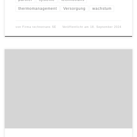
thermomanagement
Versorgung
wachstum
von
Firma technotrans SE
Veröffentlicht am
18. September 2024
Für ihr langjähriges soziales Engagement erhält Theresia
Urbons das Verdienstkreuz am Bande des Verdienstordens der
Bundesrepublik Deutschland. Zur Aushändigung durch den Ersten
Regionsrat Jens Palandt am Mittwoch, 18. September 2024, 11
Uhr, im Haus der Region, Raum 62, Hildesheimer Str. 20, 30169
Hannover, sind auch Medienvertreter*innen herzlich eingeladen.
Bitte melden Sie sich vorab per […]