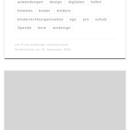
anwendungen
design
digitalen
hofert
hommes
kinder
kindern
kinderrechtsorganisation
ngo
pro
schutz
Spende
terre
wirdesign
von
Firma wirDesign communication
Veröffentlicht am
18. September 2024
Mit der Eröffnung einer Niederlassung in Valencia steigert Logwin
seine Präsenz auf dem spanischen Logistikmarkt und investiert in
die Erweiterung und Verbesserung seines weltweiten Netzwerkes.
Von September 2024 an organisiert ein Team von Luft- und
Seefrachtexperten weltweite Luft- und Seefrachttransporte für die
Region Valencia. Logwin bietet seinen Kunden damit einen […]