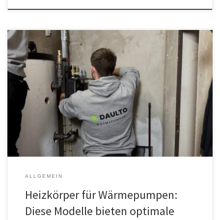
Mit dem steigenden Interesse an nachhaltigen Heizsystemen
entscheiden sich immer mehr Haushalte für die Installation einer
Wärmepumpe. Doch viele fragen sich, ob ihre vorhandenen
Heizkörper mit einer Wärmepumpe kompatibel sind und welche
Heizkörpermodelle die besten Ergebnisse liefern. Eine sorgfältige
Auswahl der Heizkörper ist entscheidend, um die volle Leistung
einer Wärmepumpe […]
ALLGEMEIN
Heizkörper für Wärmepumpen:
Diese Modelle bieten optimale