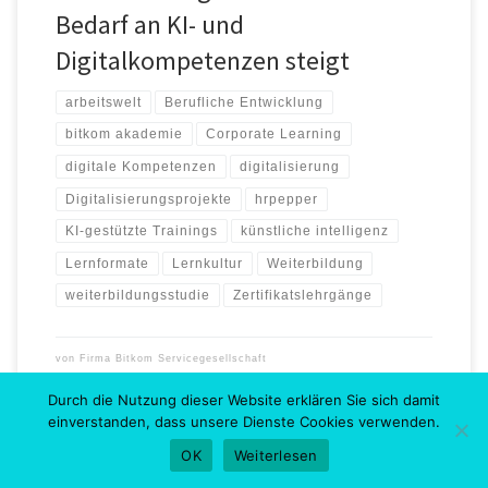
Bedarf an KI- und
Digitalkompetenzen steigt
arbeitswelt
Berufliche Entwicklung
bitkom akademie
Corporate Learning
digitale Kompetenzen
digitalisierung
Digitalisierungsprojekte
hrpepper
KI-gestützte Trainings
künstliche intelligenz
Lernformate
Lernkultur
Weiterbildung
weiterbildungsstudie
Zertifikatslehrgänge
von
Firma Bitkom Servicegesellschaft
Veröffentlicht am
18. September 2024
Durch die Nutzung dieser Website erklären Sie sich damit
einverstanden, dass unsere Dienste Cookies verwenden.
OK
Weiterlesen