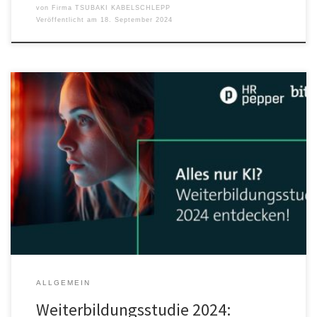
von
Firma TSUBAKI KABELSCHLEPP
Veröffentlicht am
18. September 2024
74 Prozent bewerten Weiterbildungen zu digitalen Technologien
als wichtig für die berufliche Entwicklung Jeder Fünfte würde bei
der Wahl der passenden Weiterbildung eher der KI anstatt der
Führungskraft vertrauen Rund zwei Drittel der Befragten haben
Interesse an KI-gestützten Trainingsformaten Die Bitkom
Akademie hat in Zusammenarbeit mit HRpepper ihre aktuelle
Studie […]
ALLGEMEIN
Weiterbildungsstudie 2024: