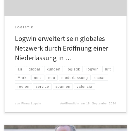
LOGISTIK
Logwin erweitert sein globales
Netzwerk durch Eröffnung einer
Niederlassung in …
air
global
kunden
logistik
logwin
luft
Markt
netz
neu
niederlassung
ocean
region
service
spanien
valencia
von
Firma Logwin
Veröffentlicht am
18. September 2024