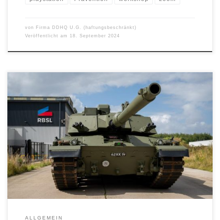
von
Firma DDHQ U.G. (haftungsbeschränkt)
Veröffentlicht am
18. September 2024
High Rate of Fire Fire on the Move Extended Range to 10km
Enhanced Survivability Multiple-Rounds Simultaneous impact This
ground-breaking collaboration marks a milestone in the
development of the British Army’s Armoured Mortar Variant,
showcasing the innovative capabilities of both companies. The
new Armoured Mortar Variant, designed to enhance battlefield
effectiveness, […]
ALLGEMEIN