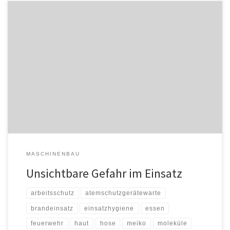
Feuerwehrmann Dr. Jonas Schubert erzählt im Interview, warum er
und seine Kameradinnen und Kameraden trotz Schutzkleidung
nicht komplett vor krebserregenden Stoffen geschützt sind. Damit
Einsatzkräfte gesundheitsschädliche Stoffe, wie Polyzyklische
Aromatische Kohlenwasserstoffe (PAK), einfach und effizient von
der Haut bekommen, hat er mit anderen Wissenschaftlern eine
Paste entwickelt. Der Clou: Sie […]
MASCHINENBAU
Unsichtbare Gefahr im Einsatz
arbeitsschutz
atemschutzgerätewarte
brandeinsatz
einsatzhygiene
essen
feuerwehr
haut
hose
meiko
moleküle