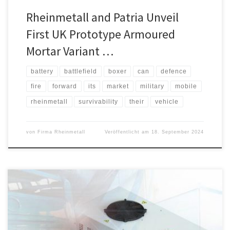
Rheinmetall and Patria Unveil
First UK Prototype Armoured
Mortar Variant …
battery
battlefield
boxer
can
defence
fire
forward
its
market
military
mobile
rheinmetall
survivability
their
vehicle
von
Firma Rheinmetall
Veröffentlicht am
18. September 2024
technotrans setzt seinen Erfolgskurs im Wachstumsmarkt
Elektromobilität ungebremst fort. Der Thermomanagement-
Spezialist gewinnt den Folgeauftrag eines führenden
europäischen Elektrobus-Herstellers im erneut hohen einstelligen