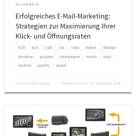
ALLGEMEIN
Erfolgreiches E-Mail-Marketing:
Strategien zur Maximierung Ihrer
Klick- und Öffnungsraten
b2b
b2c
call
cta
ctas
daten
design
desktop
gruppe
kampagne
mails
max
mobile
points
spam
von
Firma Provimedia
Veröffentlicht am
18. September 2024
Continental bietet sein digitales Kamera-Monitor-System für
Nutzfahrzeuge als Standardlösung an, die den Kunden lange
Entwicklungszyklen und Investitionen erspart. Mit dem Ersatz