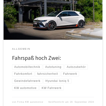
beweist der neue Hyundai Ioniq 5 N. Bei dem performanten
Crossover-SUV stellt der koreanische Automobilhersteller den
Fahrspaß in den Mittelpunkt. Für den 650 PS starken Hyundai Ioniq
5 N ist ab sofort das KW V3 Gewindefahrwerk lieferbar. Das bis zu
2,3 Tonnen wiegende […]
ALLGEMEIN
Fahrspaß hoch Zwei:
Automobiltechnik
Autotuning
Autozubehör
Fahrkomfort
fahrsicherheit
Fahrwerk
Gewindefahrwerk
Hyundai Ioniq 5
KW automotive
KW Fahrwerk
von
Firma KW automotive
Veröffentlicht am
18. September 2024