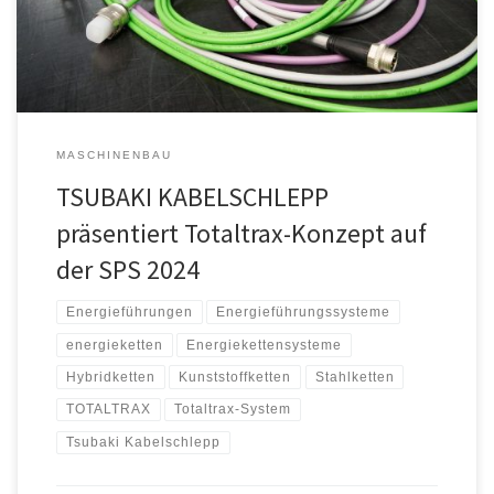
schaffen Kostentransparenz und Qualitätssicherheit. „In der
aktuellen volatilen wirtschaftlichen Situation […]
MASCHINENBAU
TSUBAKI KABELSCHLEPP
präsentiert Totaltrax-Konzept auf
der SPS 2024
Energieführungen
Energieführungssysteme
energieketten
Energiekettensysteme
Hybridketten
Kunststoffketten
Stahlketten
TOTALTRAX
Totaltrax-System
Tsubaki Kabelschlepp