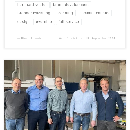
bernhard vogler
brand development
Brandentwicklung
branding
communications
design
evernine
full-service
von
Firma Evernine
Veröffentlicht am
18. September 2024
Die Vamea Group AG hat die Vetschauer Industrieservice GmbH
(VIS) vollständig übernommen und erweitert damit ihr Portfolio im
Bereich der Metallverarbeitung. Diese Akquisition stellt einen
wichtigen Schritt in der Wachstumsstrategie der Vamea Group AG
dar, da sie die Position der Unternehmensgruppe als
Komplettanbieter in den Bereichen Werkzeugbau und
Teilefertigung weiter […]