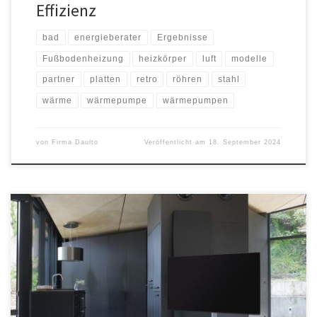
Effizienz
bad
energieberater
Ergebnisse
Fußbodenheizung
heizkörper
luft
modelle
partner
platten
retro
röhren
stahl
wärme
wärmepumpe
wärmepumpen
von
Firma Daulto
Veröffentlicht am
18. September 2024
Erard bietet mit den Serien KANA, INTEGRA und EXOSTAND stilvolle
Halterungssysteme, um Fernseher elegant in Szene zu setzen. Die
flexiblen TV Ständer und robusten Wandhalterungen können über
den Online Shop erard.shop bezogen werden. Seit über 60
Jahren in der Entwicklung und Herstellung innovativer TV