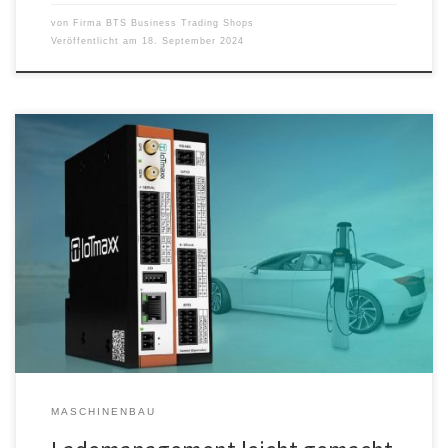
von
Firma BTS Business Trading Shops
Veröffentlicht am
18. September 2024
Mit dem zunehmenden Ausbau erneuerbarer Energiequellen und
der steigenden Anzahl elektrischer Fahrzeuge wird die intelligente
Verteilung der zur Verfügung stehenden Ressourcen immer
wichtiger. Für ein dynamisches Lademanagement bieten die
robusten und wartungsfreien Mobilfunk-Gateways von IoTmaxx
eine ideale Plattform. „Bei der Energieverteilung im Bereich E-
Mobilität werden die technischen Anforderungen zunehmend
komplexer“, […]
MASCHINENBAU