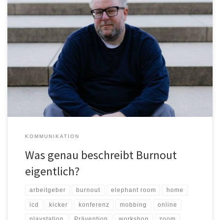
Ist es ein medizinischer Begriff? Ich fang mal hinten an: Ja, die
Diagnose Burnout wurde 2022 (endlich) offiziell in den ICD-11
aufgenommen und wird dort wie nachfolgend beschrieben:
Burnout ist ein Syndrom, das als Folge von chronischem Stress am
Arbeitsplatz konzeptualisiert wird, der nicht erfolgreich bewältigt
wurde. Es ist durch drei […]
KOMMUNIKATION
Was genau beschreibt Burnout
eigentlich?
arbeitgeber
burnout
elephant room
home
icd
kicker
konferenz
mobbing
online
playstation
Prävention
workshop
zoom