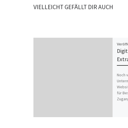
VIELLEICHT GEFÄLLT DIR AUCH
Veröff
Digi
Extr
Noch v
Untern
Websit
für Be
Zugang