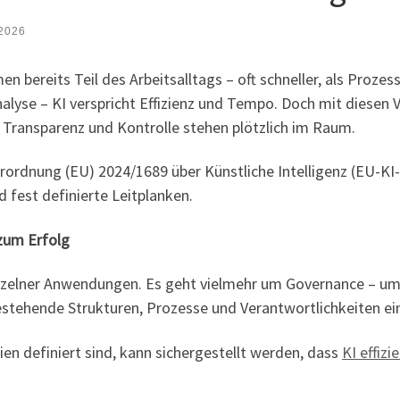
 2026
men bereits Teil des Arbeitsalltags – oft schneller, als Proz
lyse – KI verspricht Effizienz und Tempo. Doch mit diesen 
Transparenz und Kontrolle stehen plötzlich im Raum.
rdnung (EU) 2024/1689 über Künstliche Intelligenz (EU-KI-Ve
 fest definierte Leitplanken.
 zum Erfolg
einzelner Anwendungen. Es geht vielmehr um Governance – um
estehende Strukturen, Prozesse und Verantwortlichkeiten ei
en definiert sind, kann sichergestellt werden, dass
KI effizi