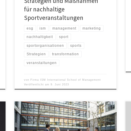
Strategien und Maßnahmen
für nachhaltige
Sportveranstaltungen
esg
ism
management
marketing
nachhaltigkeit
sport
sportorganisationen
sports
Strategien
transformation
veranstaltungen
von
Firma ISM International School of Management
Veröffentlicht am
9. Juni 2023
Im Kampf um die besten Talente wird es umso
wichtiger, dass Unternehmen ambitionierte
Studienanfänger ab dem ersten Tag finden und für
ihren Bedarf ausbilden können. Am Campus München