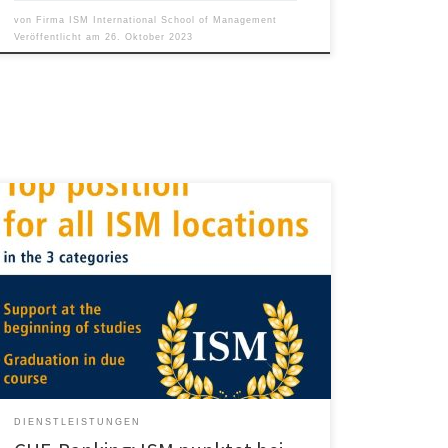
von
Firma ISM International School of Management
Veröffentlicht am
26. Oktober 2023
Im aktuellen CHE-Hochschulranking erzielt die
International School of Management (ISM) an allen
sieben Standorten ausgezeichnete Resultate. So
schafft es die private Wirtschaftshochschule erneut in
die Spitzengruppen in den Kategorien „Unterstützung
am Studienanfang“, „Berufspraxis“ und „Abschlüsse in
angemessener Zeit“. Auch bei der CHE-
Studierendenbefragung erhält die private Hochschule
in vielen Kategorien gute […]
DIENSTLEISTUNGEN