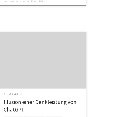
Veröffentlicht am
9. März 2023
Seit das Unternehmen OpenAI den Chatbot ChatGPT
veröffentlicht hat, haben sich bereits eine Million
Nutzer mit dem Chatbot unterhalten. Auch die ISM-
Professoren Dr. Veith Tiemann für Data Science &
Analytics sowie Dr. Johannes Moskaliuk für
Wirtschaftspsychologie und Online Learning haben die
KI bereits auf Herz und Nieren getestet. Nach
Einschätzung […]
ALLGEMEIN
Illusion einer Denkleistung von
ChatGPT