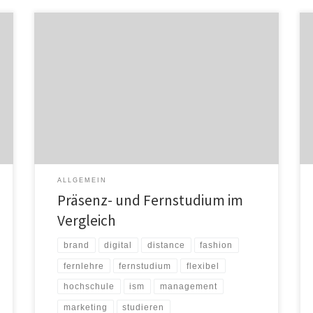
Pionierleistung: Katharina Feidt hat als erste BWL-
Studentin des neu entwickelten ISM-Fernstudiums ihre
Masterarbeit in Digital Marketing Management
eingereicht – nach weniger als vier Semestern
Studium. Im Gespräch schildert Katharina, worin sich
die Fernlehre von der Präsenzuni an der International
School of Management (ISM) unterscheidet und gibt
Tipps für ein erfolgreiches […]
ALLGEMEIN
Präsenz- und Fernstudium im
Vergleich
brand
digital
distance
fashion
fernlehre
fernstudium
flexibel
hochschule
ism
management
marketing
studieren