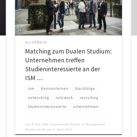
gibt es eine neue Informationsveranstaltung, die
diesen Passungsprozess noch vor dem Beginn des
Dualen Studiums unterstützt. Beim Matching-Day am
18. April treffen […]
ALLGEMEIN
Matching zum Dualen Studium:
Unternehmen treffen
Studieninteressierte an der
ISM …
ism
Kennenlernen
Nachfolge
networking
netzwerk
recruiting
studieninteressierte
unternehmen
von
Firma ISM International School of Management
Veröffentlicht am
3. April 2023