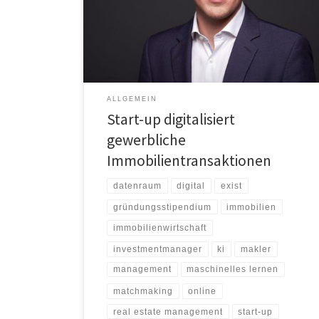
kosteneffizienter durchzuführen. Kern sind das KI-
basierte Matchmaking sowie der digitalisierte
Workflow auf der Plattform, der sich an den
Bedürfnissen von professionellen
Investmentmanagern orientiert. Die Idee zum Projekt
hatten die Gründer Frederik Raspé, […]
ALLGEMEIN
Start-up digitalisiert
gewerbliche
Immobilientransaktionen
datenraum
digital
exist
gründungsstipendium
immobilien
immobilienwirtschaft
investmentmanager
ki
makler
management
maschinelles lernen
matchmaking
online
real estate management
start-up