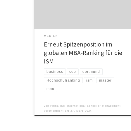
sich weiterhin mit internationalen Anbietern auf den
vordersten Rängen vergleichen. Potenzielle MBA
Studierende entscheiden sich dafür, weil sie sich
dadurch in […]
MEDIEN
Erneut Spitzenposition im
globalen MBA-Ranking für die
ISM
business
ceo
dortmund
Hochschulranking
ism
master
mba
von
Firma ISM International School of Management
Veröffentlicht am
27. März 2024