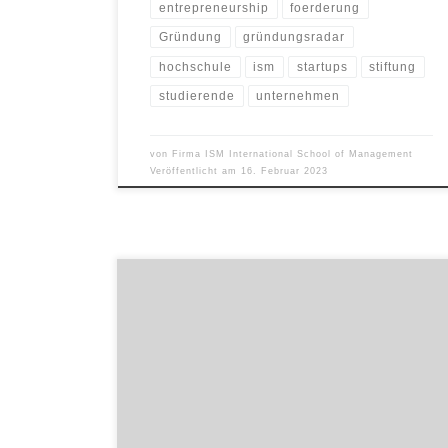
entrepreneurship
foerderung
Gründung
gründungsradar
hochschule
ism
startups
stiftung
studierende
unternehmen
von
Firma ISM International School of Management
Veröffentlicht am
16. Februar 2023
Zur Hälfte studieren, zur Hälfte arbeiten – das bietet
die International School of Management (ISM) ab dem
Wintersemester 2023 neu am Standort Berlin an. Der
duale Bachelor eignet sich demnach besonders für
Studierende, die den Einstieg in die Berufswelt
suchen und gleichzeitig einen Bachelorabschluss in
Betriebswirtschaft anstreben. Erfolgreich etabliert hat
[…]