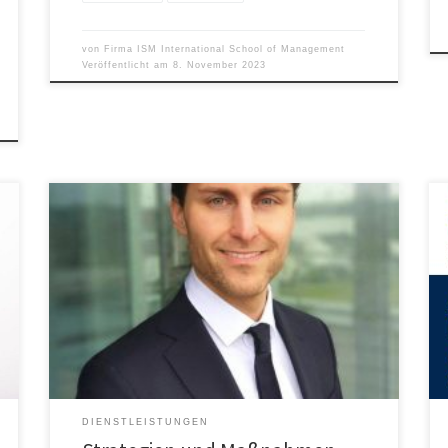
von
Firma ISM International School of Management
Veröffentlicht am
8. November 2023
Sportorganisationen und Sportveranstaltungen sind
zunehmend darum bemüht, nachhaltige Maßnahmen
einzuführen, um negative Auswirkungen auf die
Umwelt zu vermeiden und mehr soziale
Verantwortung zu übernehmen. Professor Dr. Timo
Zimmermann von der International School of
Management (ISM) betont die Notwendigkeit
systematischer Maßnahmen dazu bei
Sportveranstaltungen, um mit glaubwürdigem
Konzept einen positiven Wandel […]
DIENSTLEISTUNGEN