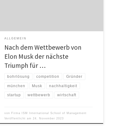
möchte die Wirtschaftshochschule den Gründergeist
ihrer Studierenden und Absolventen fördern. Das
Startup allunderground gewann mit ihrer nachhaltigen
Bohrlösung den ersten Platz. Für die umtriebigen
Gründer […]
ALLGEMEIN
Nach dem Wettbewerb von
Elon Musk der nächste
Triumph für …
bohrlösung
competition
Gründer
münchen
Musk
nachhaltigkeit
startup
wettbewerb
wirtschaft
von
Firma ISM International School of Management
Veröffentlicht am
24. November 2023