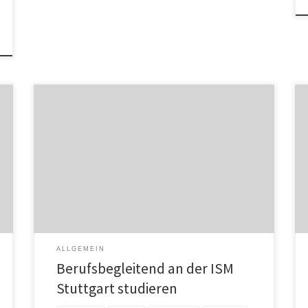
Die International School of Management (ISM) baut ihr
Studienangebot in Stuttgart weiter aus. Neben dem
Master kann neu an der ISM Stuttgart auch der Bachelor
berufsbegleitend absolviert werden. Das moderne
Lernkonzept besteht aus digitalen Lerneinheiten und
Präsenzunterricht. Integraler Bestandteil aller ISM-
Studienprogramme sind die praxisnahe Ausrichtung
sowie der internationale Fokus mit […]
ALLGEMEIN
Berufsbegleitend an der ISM
Stuttgart studieren