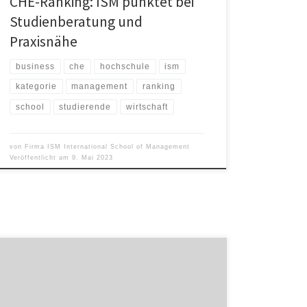
CHE-Ranking: ISM punktet bei
Studienberatung und
Praxisnähe
business
che
hochschule
ism
kategorie
management
ranking
school
studierende
wirtschaft
von
Firma ISM International School of Management
Veröffentlicht am
9. Mai 2023
Die International School of Management (ISM) bündelt
ihre Weiterbildungen neu über die „ISM Academy“: Ein
Web-Relaunch macht nun alle berufsbegleitenden
Kurse in verschiedenen Lernformen sichtbar. Das