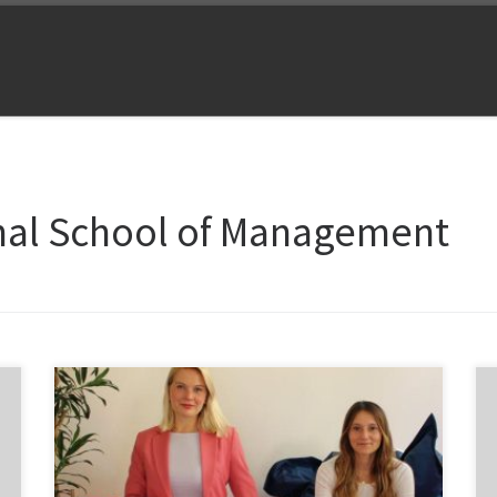
onal School of Management
Die International School of Management (ISM) macht
ab Januar 2024 einen großen Schritt in Richtung
Geschlechtergleichstellung im Unternehmertum. Mit
Unterstützung der EXIST-Women Förderung des
Bundesministeriums für Wirtschaft und Klimaschutz