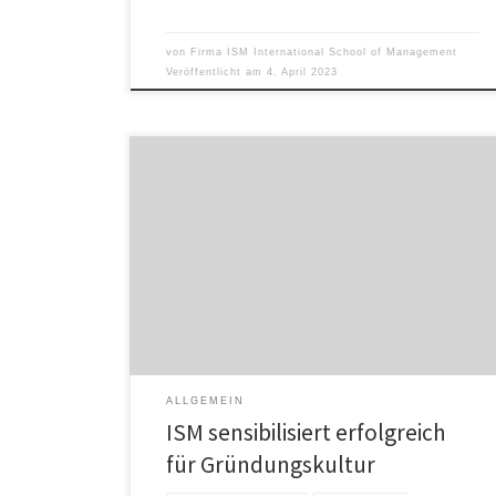
von
Firma ISM International School of Management
Veröffentlicht am
4. April 2023
Die International School of Management (ISM)
unterstützt ihre Studierenden und Alumni bei der
Unternehmensgründung. 2018 wurde eigens dafür das
hochschuleigene Entrepreneurship Institute @ ISM
gegründet. Mit Erfolg, wie der Gründungsradar zeigt. In
den Kategorien „Gründungssensibilisierung“ und
„Monitoring“ schaffte es die ISM erstmals unter die
vorderen Plätze der 64 kleinen Hochschulen. […]
ALLGEMEIN
ISM sensibilisiert erfolgreich
für Gründungskultur