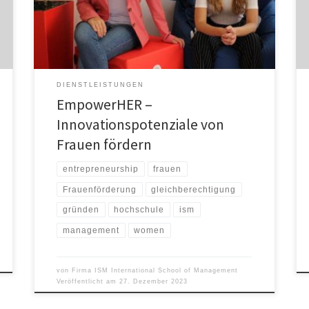
bringt die Hochschule ab dem 01.01.2024 das
Programm EmpowerHER an den Start. Die Förderung
von Frauen im Bereich der Unternehmensgründung an
[…]
DIENSTLEISTUNGEN
EmpowerHER –
Innovationspotenziale von
Frauen fördern
entrepreneurship
frauen
Frauenförderung
gleichberechtigung
gründen
hochschule
ism
management
women
von
Firma ISM International School of Management
Veröffentlicht am
27. Dezember 2023