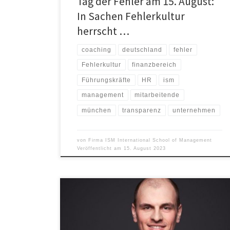
Tag der Fehler am 15. August:
In Sachen Fehlerkultur
herrscht …
coaching
deutschland
fehler
Fehlerkultur
finanzbereich
Führungskräfte
HR
ism
management
mitarbeitende
münchen
transparenz
unternehmen
von
Firma ISM International School of Management
Veröffentlicht am
15. August 2023
Das Start-up Acquirepad will Transaktionsprozesse für
gewerbliche Immobilieninvestoren verbessern. Eine
digitale Plattform soll Investoren ermöglichen,
Immobilientransaktionen schneller und