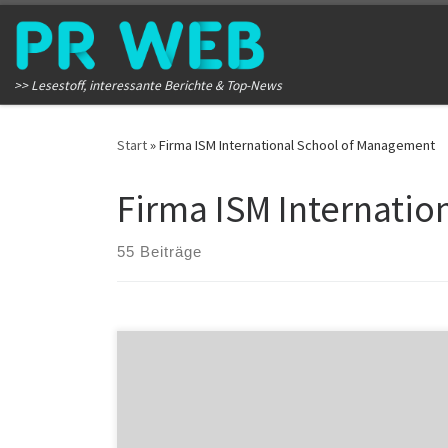
Zum Inhalt springen
>> Lesestoff, interessante Berichte & Top-News
Start
»
Firma ISM International School of Management
Firma ISM Internati
55 Beiträge
Im diesjährigen weltweiten MBA-Hochschulranking
erzielte die International School of Management (ISM)
wiederholt eine Spitzenplatzierung. Der Master of
Business Administration an den ISM-Standorten
Dortmund, München und neuerdings auch Berlin kann