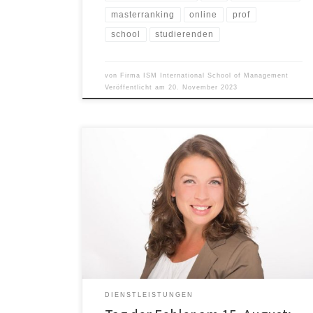
masterranking
online
prof
school
studierenden
von
Firma ISM International School of Management
Veröffentlicht am
20. November 2023
Am 15. August wird in den USA der Tag der Fehler oder
auf Englisch „National Failures Day“ gefeiert.
Tatsächlich zeigen zahlreiche Untersuchungen aus der
Organisationspsychologie, dass sich der konstruktive
Umgang mit Fehlern positiv auf die Leistungsfähigkeit,
Innovationskraft und Zufriedenheit der Mitarbeitenden
in Unternehmen auswirkt. ISM-Professorin und
Wirtschaftspsychologin Dr. Janine Netzel […]
DIENSTLEISTUNGEN