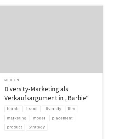
Der Kinosommer 2023 war pink und stand ganz im
Zeichen von „Barbie“. Die Komödie sollte trotz
feministischer Anklänge aber nicht als
Gesellschaftssatire, sondern vielmehr als „Markenfilm“
gelesen werden, sagt Marketingprofessor Dr. Oliver
Vogler von der International School of Management
(ISM). Denn mittels des gezielten Einsatzes von
Diversity-Marketing gelingt es dem […]
MEDIEN
Diversity-Marketing als
Verkaufsargument in „Barbie“
barbie
brand
diversity
film
marketing
model
placement
product
Strategy