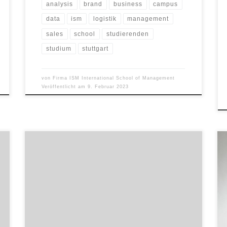
analysis
brand
business
campus
data
ism
logistik
management
sales
school
studierenden
studium
stuttgart
von
Firma ISM International School of Management
Veröffentlicht am
9. Februar 2023
Die Einführung von Fair Trade-Konzepten zahlt sich für
ein Unternehmen aus, wie eine Potenzialanalyse von
Studierenden der International School of Management
(ISM) zeigt. Das Team von ISM-Professorin Dr. Nicole
Fabisch schaffte es mit seinem Fair Trade Konzept für
die Bio-Bäckerei Springer bereits im zweiten Jahr in
Folge ganz oben aufs […]