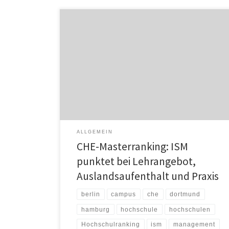
Im aktuellen CHE-Hochschulranking für
Masterstudiengänge wird die International School of
Management (ISM) an allen sieben Campi sehr positiv
beurteilt. In allen zehn Kategorien erreicht die ISM vier
von fünf Sternen. Bei sechs von zehn Kriterien liegt die
private Wirtschaftshochschule bei den Mittelwerten
über den Angaben, die für alle Hochschulen ermittelt
[…]
ALLGEMEIN
CHE-Masterranking: ISM
punktet bei Lehrangebot,
Auslandsaufenthalt und Praxis
berlin
campus
che
dortmund
hamburg
hochschule
hochschulen
Hochschulranking
ism
management