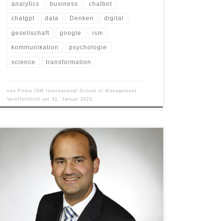
analytics
business
chatbot
chatgpt
data
Denken
digital
gesellschaft
google
ism
kommunikation
psychologie
science
transformation
von
Firma ISM International School of Management
Veröffentlicht am
31. Januar 2023
Ob Bratwurst oder Weihnachtsbraten – für eine
Mehrzahl der Deutschen kommt an den Feiertagen
Fleisch auf den Tisch. Dabei wird die digitale
Transformation die Fleischproduktion und unsere
Vorstellung von „Fleisch“ stark verändern, sagt
Professor Dr.-Ing. Matthias Lütke Entrup. Der Experte für
Operations Management in der Konsumgüterindustrie
ist Hochschullehrer an der […]