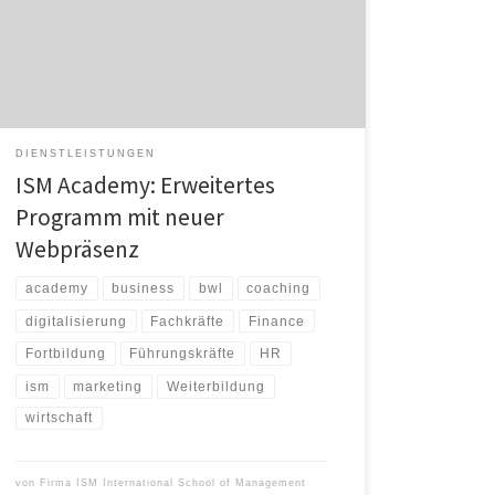
Programm ist mit zusätzlichen Angeboten und
veränderten Formaten neu ausgerichtet, vor allem in
den Bereichen BWL in Verbindung mit Leadership,
digitaler und nachhaltiger Transformation. […]
DIENSTLEISTUNGEN
ISM Academy: Erweitertes
Programm mit neuer
Webpräsenz
academy
business
bwl
coaching
digitalisierung
Fachkräfte
Finance
Fortbildung
Führungskräfte
HR
ism
marketing
Weiterbildung
wirtschaft
von
Firma ISM International School of Management