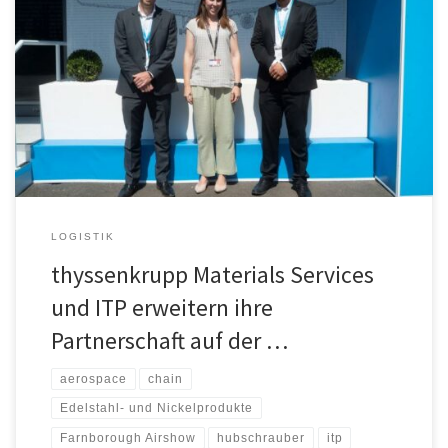
und Anbieter von Supply-Chain-Lösungen, und Industria de Turbo
Propulsores (ITP), ein spanischer Weltmarktführer und führender
Hersteller von Flugzeugturbinen, Komponenten und damit
verbundenen Dienstleistungen für die Luft- und Raumfahrt, haben
vereinbart, ihre bestehende strategische Zusammenarbeit bis
Ende 2024 zu verlängern. Mit seinen Einheiten thyssenkrupp
Aerospace […]
LOGISTIK
thyssenkrupp Materials Services
und ITP erweitern ihre
Partnerschaft auf der …
aerospace
chain
Edelstahl- und Nickelprodukte
Farnborough Airshow
hubschrauber
itp