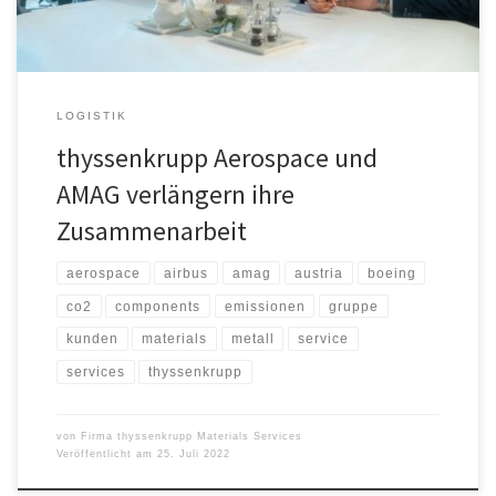
Liefervertrages für weitere […]
LOGISTIK
thyssenkrupp Aerospace und
AMAG verlängern ihre
Zusammenarbeit
aerospace
airbus
amag
austria
boeing
co2
components
emissionen
gruppe
kunden
materials
metall
service
services
thyssenkrupp
von
Firma thyssenkrupp Materials Services
Veröffentlicht am
25. Juli 2022