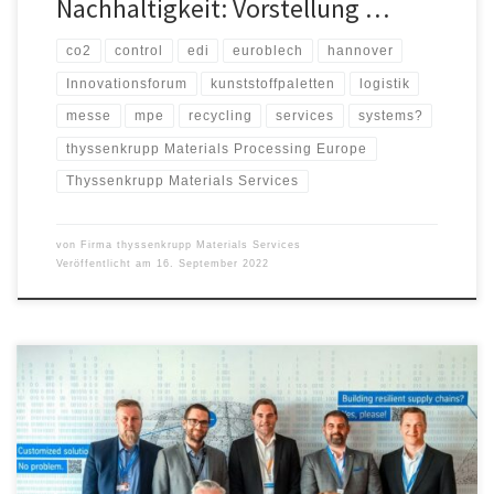
Nachhaltigkeit: Vorstellung …
co2
control
edi
euroblech
hannover
Innovationsforum
kunststoffpaletten
logistik
messe
mpe
recycling
services
systems?
thyssenkrupp Materials Processing Europe
Thyssenkrupp Materials Services
von
Firma thyssenkrupp Materials Services
Veröffentlicht am
16. September 2022
thyssenkrupp Aerospace und Saab haben heute bekanntgegeben,
dass sie ihre Partnerschaft verlängern werden. Im Rahmen der
neuen Vereinbarung versorgt thyssenkrupp Aerospace die
Zulieferer von Saab in der ganzen Welt mit Material. Darüber