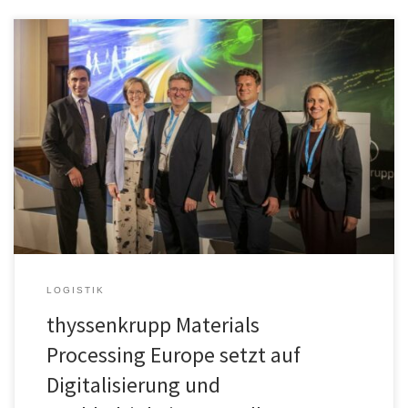
Der Vorteil neuartiger digitaler Services liegt nicht nur in Effizienz
und Geschwindigkeit: Sie tragen häufig auch zu erheblicher
Ressourcenschonung bei, ermöglicht durch Automatisierung,
verbesserte Datenlage oder auch vorausschauende Planung. So
hat der Werkstoff-Anarbeitungsspezialist thyssenkrupp Materials
Processing Europe neben edi-Angeboten und seinem
Kundenportal „mpe connect“ zusätzlich den digitalen Service
„mpe control […]
LOGISTIK
thyssenkrupp Materials
Processing Europe setzt auf
Digitalisierung und