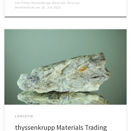
von
Firma thyssenkrupp Materials Services
Veröffentlicht am
18. Juli 2022
Der Roh- und Werkstoff-Lieferant thyssenkrupp Materials Trading
GmbH und das deutsch-kanadische Clean-Tech-Unternehmen Rock
Tech Lithium Inc. haben eine Absichtserklärung über die Lieferung
von Spodumenkonzentrat, also lithiumhaltigen Gestein,
unterzeichnet. Das Mineral Spodumen gehört zu den wichtigsten
Rohstoffen, die für die Produktion von Lithium-Ionen-Batterien
benötigt werden, die beispielsweise in Elektroautos zum Einsatz
[…]
LOGISTIK
thyssenkrupp Materials Trading