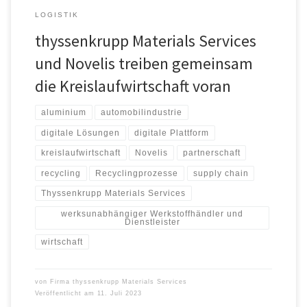
LOGISTIK
thyssenkrupp Materials Services
und Novelis treiben gemeinsam
die Kreislaufwirtschaft voran
aluminium
automobilindustrie
digitale Lösungen
digitale Plattform
kreislaufwirtschaft
Novelis
partnerschaft
recycling
Recyclingprozesse
supply chain
Thyssenkrupp Materials Services
werksunabhängiger Werkstoffhändler und
Dienstleister
wirtschaft
von
Firma thyssenkrupp Materials Services
Veröffentlicht am
11. Juli 2023