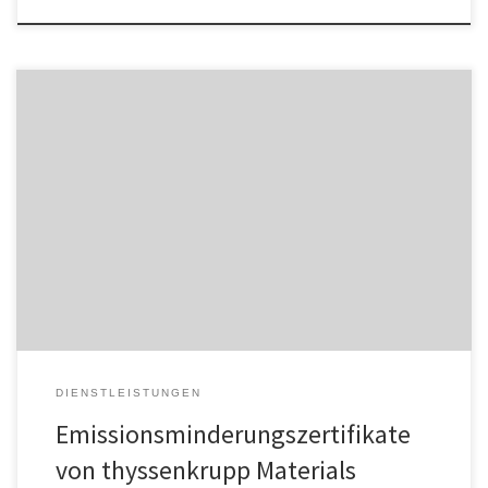
Trotz vieler Innovationen und Bemühungen ist es Unternehmen
heute noch nicht möglich, CO2-Emissionen vollständig zu
vermeiden oder auf null zu reduzieren. Dies gilt insbesondere für
den sogenannten Scope 3, bei dem die Emissionen in der
Lieferkette oder durch die Nutzung der verkauften Produkte
entstehen. Über die Tochtergesellschaft thyssenkrupp Materials
Trading […]
DIENSTLEISTUNGEN
Emissionsminderungszertifikate
von thyssenkrupp Materials