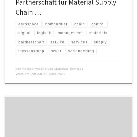
Partnerschaft für Material Supply
Chain …
aerospace
bombardier
chain
control
digital
logistik
management
materials
partnerschaft
service
services
supply
thyssenkrupp
tower
verlängerung
von
Firma thyssenkrupp Materials Services
Veröffentlicht am
27. April 2023
Ob fragile Lieferketten, Kostendruck oder steigende
Anforderungen im Bereich Nachhaltigkeit: Die Logistikbranche wird
mit immer komplexeren Herausforderungen konfrontiert. Um
diesen zu begegnen, müssen Unternehmen ihre Lieferketten