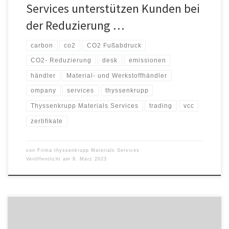
Services unterstützen Kunden bei
der Reduzierung …
carbon
co2
CO2 Fußabdruck
CO2- Reduzierung
desk
emissionen
händler
Material- und Werkstoffhändler
ompany
services
thyssenkrupp
Thyssenkrupp Materials Services
trading
vcc
zertifikate
von
Firma thyssenkrupp Materials Services
Veröffentlicht am
8. März 2023