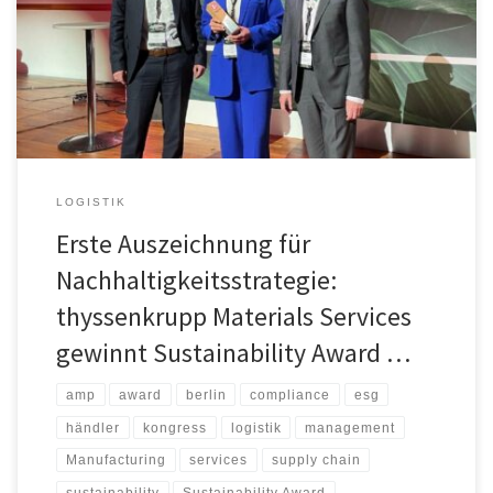
festgelegt. Für die Herangehensweise und den strategischen
Ansatz wurde das Unternehmen nun mit dem Sustainability Award
des Berlin Institute Supply Chain Management ausgezeichnet. „Als
[…]
LOGISTIK
Erste Auszeichnung für
Nachhaltigkeitsstrategie:
thyssenkrupp Materials Services
gewinnt Sustainability Award …
amp
award
berlin
compliance
esg
händler
kongress
logistik
management
Manufacturing
services
supply chain
sustainability
Sustainability Award