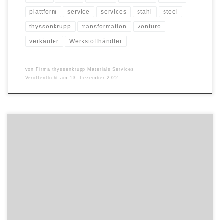
plattform
service
services
stahl
steel
thyssenkrupp
transformation
venture
verkäufer
Werkstoffhändler
von
Firma thyssenkrupp Materials Services
Veröffentlicht am
13. Dezember 2022
thyssenkrupp Materials Services hat mit Wirkung zum 05.
Dezember 2022 das Datenanalyse- und Data Science-
Unternehmen Westphalia DataLab GmbH erworben. Mit dem Kauf
verspricht sich der größte werksunabhängige Werkstoffhändler und
-Dienstleister der westlichen Welt, die eigene Expertise im Bereich
digitaler Supply Chain Services zu stärken sowie die Entwicklung
konkreter Lösungen zu […]