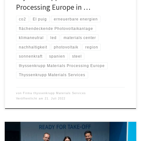
Processing Europe in …
co2
El puig
erneuerbare energien
flächendeckende Photovoltaikanlage
klimaneutral
led
materials center
nachhaltigkeit
photovoltaik
region
sonnenkraft
spanien
steel
thyssenkrupp Materials Processing Europe
Thyssenkrupp Materials Services
von
Firma thyssenkrupp Materials Services
Veröffentlicht am
21. Juli 2022
thyssenkrupp Materials Services, ein führender Werkstofflieferant