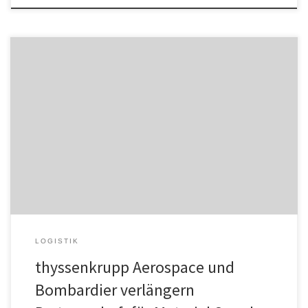
thyssenkrupp Aerospace übernimmt die Materialversorgung von
der Beschaffung über die Verarbeitung bis hin zu Lagerhaltung und
Logistik Control Tower verwaltet Lieferkette von Bombardier und
verbessert Transparenz und Resilienz Investitionen in neue
Technologien und Werkzeuge thyssenkrupp Aerospace hat einen
Sieben-Jahres-Vertrag über die Erbringung von
Rohstoffmanagement-Dienstleistungen für Bombardier
unterzeichnet. Bombardier ist ein […]
LOGISTIK
thyssenkrupp Aerospace und
Bombardier verlängern