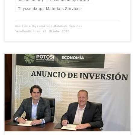
Thyssenkrupp Materials Services
von
Firma thyssenkrupp Materials Services
Veröffentlicht am
21. Oktober 2022
. – Neuer Standort, der speziell auf die wichtigsten
Zukunftsthemen der Automobilindustrie ausgerichtet ist:
Nachhaltigkeit und Elektromobilität – exklusives Serviceangebot für
den Bedarf an leichteren Fahrzeugen – Ausbau der führenden
Marktposition bei Aluminium- und Stahl-Service-Centern in Mexiko
– thyssenkrupp Materials Services mit einem
Gesamtinvestitionsvolumen von rund 100 Mio. Euro im […]