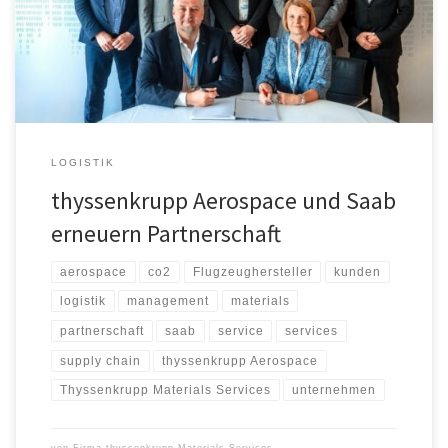
hinaus übernehmen die Luft- und Raumfahrtexperten von
thyssenkrupp Aerospace für den schwedischen Flugzeughersteller
Lagerhaltung und Qualitätsdienstleistungen. thyssenkrupp
Aerospace, […]
LOGISTIK
thyssenkrupp Aerospace und Saab
erneuern Partnerschaft
aerospace
co2
Flugzeughersteller
kunden
logistik
management
materials
partnerschaft
saab
service
services
supply chain
thyssenkrupp Aerospace
Thyssenkrupp Materials Services
unternehmen
von
Firma thyssenkrupp Materials Services