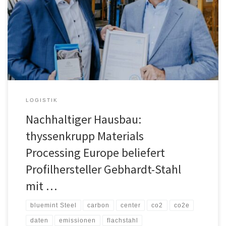
Fußabdruck von der Herstellung bis zur Anlieferung Im Hausbau
steckt großes Potenzial, das Klima zu schützen. Nach Schätzungen
der UN verursacht der Bau- und Gebäudesektor 38 % der
weltweiten CO2-Emissionen. Eine wesentliche Rolle spielt dabei
neben […]
LOGISTIK
Nachhaltiger Hausbau:
thyssenkrupp Materials
Processing Europe beliefert
Profilhersteller Gebhardt-Stahl
mit …
bluemint Steel
carbon
center
co2
co2e
daten
emissionen
flachstahl