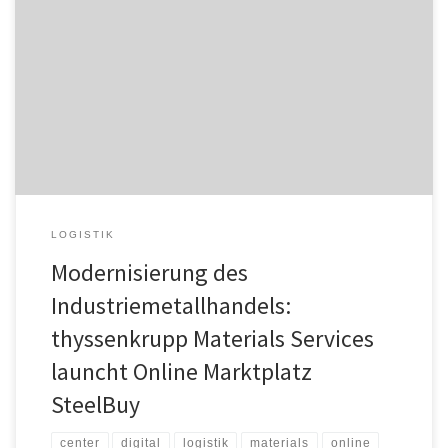
Der neue Online Marktplatz SteelBuy, ein Corporate Venture von
thyssenkrupp Materials Services, ist in Großbritannien mit dem Ziel
an den Start gegangen, den klassischen Handel mit
Industriemetallen zu revolutionieren. Die End-to-End-
Handelsplattform zielt vor allem auf Überbestände ab und
zeichnet sich dadurch aus, dass sie Käufer und Verkäufer
anonymisiert, den Aufwand […]
LOGISTIK
Modernisierung des
Industriemetallhandels:
thyssenkrupp Materials Services
launcht Online Marktplatz
SteelBuy
center
digital
logistik
materials
online