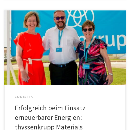
Als Teil des Stahl-Service-Center-Netzwerks von thyssenkrupp
Materials Processing Europe geht der Standort in El Puig, nahe
Valencia, konsequent weitere Schritte in Richtung Klimaneutralität:
Bereits ab 2023 wird das Unternehmen vor Ort klimaneutral
agieren. Ein wichtiges Element ist die Installation einer
flächendeckenden Photovoltaikanlage. „Die bestmögliche
Ressourcenschonung für eine nachhaltige Zukunft ist […]
LOGISTIK
Erfolgreich beim Einsatz
erneuerbarer Energien:
thyssenkrupp Materials