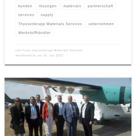
kunden
lösungen
materials
partnerschaft
services
supply
Thyssenkrupp Materials Services
unternehmen
Werkstoffhändler
von
Firma thyssenkrupp Materials Services
Veröffentlicht am
19. Juli 2022
Die Deutsche Aircraft und thyssenkrupp Aerospace geben heute
bekannt, dass sie eine strategische Partnerschaft zur Entwicklung
einer Materiallieferkettenlösung für das Flugzeug D328ecoTM
eingehen. thyssenkrupp Aerospace, ein Unternehmen von
thyssenkrupp Materials Services, wird für die Gestaltung der
Materialplanungs- und Beschaffungsprozesse zwischen mehreren
Material- und Unterlieferanten verantwortlich sein. Die Supply-