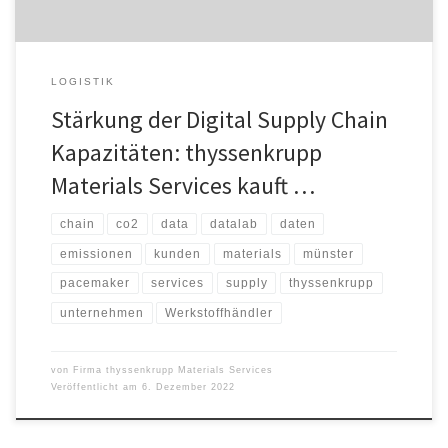
LOGISTIK
Stärkung der Digital Supply Chain
Kapazitäten: thyssenkrupp
Materials Services kauft …
chain
co2
data
datalab
daten
emissionen
kunden
materials
münster
pacemaker
services
supply
thyssenkrupp
unternehmen
Werkstoffhändler
von
Firma thyssenkrupp Materials Services
Veröffentlicht am
6. Dezember 2022