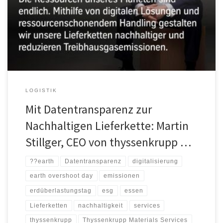
dem wir alle verfügbaren Mittel des Jahres aufgebraucht haben. Er
fällt dieses Jahr auf den 2. August. Als Emissionstreiber trägt die
Industrie vor diesem Hintergrund eine besondere Verantwortung.
Martin Stillger, CEO von thyssenkrupp Materials […]
LOGISTIK
Mit Datentransparenz zur
Nachhaltigen Lieferkette: Martin
Stillger, CEO von thyssenkrupp …
??earth
Datentransparenz
digitalisierung
earth overshoot day
emissionen
erdüberlastungstag
esg
essen
Lieferketten
nachhaltigkeit
services
thyssenkrupp
Thyssenkrupp Materials Services