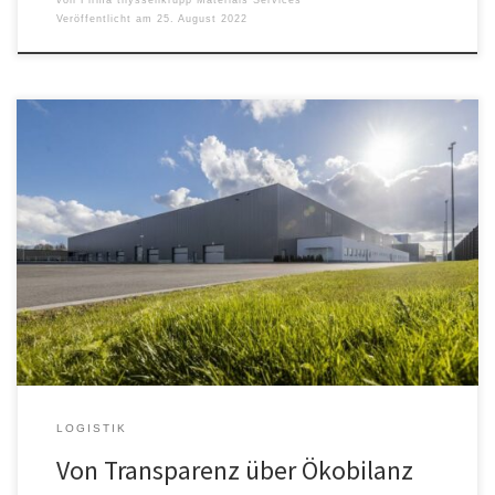
Veröffentlicht am
25. August 2022
greenability-Angebot unterstützt Unternehmen auf dem Weg zu
einer transparenten Lieferkette TÜV-zertifizierte Analyse und
Berechnung des CO2-Fußabdrucks von „cradle to gate plus end of
life“ Bauteile und Komponenten künftig auf Wunsch mit
Klimaneutral-Etikett erhältlich Für Unternehmen wird es zu einem
immer wichtigeren Wettbewerbsvorteil, ihre Lieferkette
transparent zu machen und den CO2-Fußabdruck […]
LOGISTIK
Von Transparenz über Ökobilanz