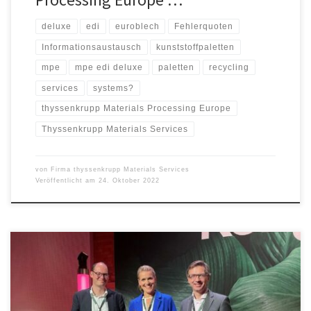
deluxe
edi
euroblech
Fehlerquoten
Informationsaustausch
kunststoffpaletten
mpe
mpe edi deluxe
paletten
recycling
services
systems?
thyssenkrupp Materials Processing Europe
Thyssenkrupp Materials Services
von
Firma thyssenkrupp Materials Services
Veröffentlicht am
24. Oktober 2022
Vor einem Jahr verkündete thyssenkrupp Materials Services die
neue Nachhaltigkeitsstrategie „BEYOND“ und das Ziel, ab 2030
klimaneutral zu arbeiten – rund 20 Jahre früher als ursprünglich