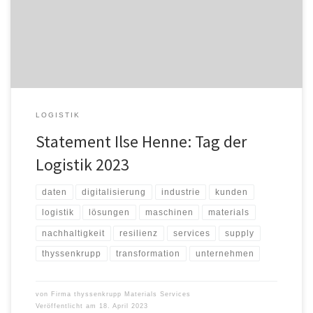
flexibler und resilienter gestalten. Zum „Tag der Logistik“ am 20.
April blickt Ilse Henne, Chief Transformation Officer bei
thyssenkrupp Materials Services, auf aktuelle Entwicklungen […]
LOGISTIK
Statement Ilse Henne: Tag der
Logistik 2023
daten
digitalisierung
industrie
kunden
logistik
lösungen
maschinen
materials
nachhaltigkeit
resilienz
services
supply
thyssenkrupp
transformation
unternehmen
von
Firma thyssenkrupp Materials Services
Veröffentlicht am
18. April 2023