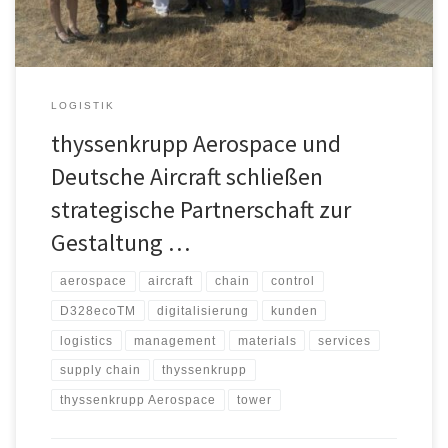
Chain-Experten von thyssenkrupp […]
LOGISTIK
thyssenkrupp Aerospace und
Deutsche Aircraft schließen
strategische Partnerschaft zur
Gestaltung …
aerospace
aircraft
chain
control
D328ecoTM
digitalisierung
kunden
logistics
management
materials
services
supply chain
thyssenkrupp
thyssenkrupp Aerospace
tower