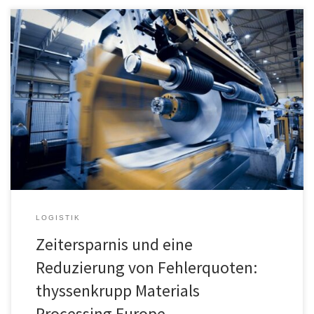
Zeitersparnis und die Reduzierung von Fehlerquoten in den
Produktionsabläufen sowie Geschäftsprozessen: Aspekte, die für
Kunden bei den sich dynamisch ändernden Rahmenbedingungen
immer wichtiger werden. Schneller und kompakter
Informationsaustausch ist wesentlich für den reibungslosen Ablauf
von Geschäftsprozessen und spart gleichermaßen Ressourcen an
anderen Stellen ein. So hat der Service-Center-Spezialist
thyssenkrupp Materials […]
LOGISTIK
Zeitersparnis und eine
Reduzierung von Fehlerquoten:
thyssenkrupp Materials
Processing Europe …