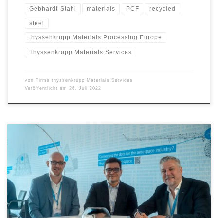
Gebhardt-Stahl
materials
PCF
recycled
steel
thyssenkrupp Materials Processing Europe
Thyssenkrupp Materials Services
von
Firma thyssenkrupp Materials Services
Veröffentlicht am
28. Juli 2022
AMAG unterzeichnet Halbjahresvertrag mit thyssenkrupp
Aerospace Zusammenarbeit besteht seit Anbeginn der AMAG-
Luftfahrtgeschichte thyssenkrupp Aerospace schätzt hohen
Recyclinganteil im Aluminium Bereits seit Anbeginn der AMAG
Luftfahrtgeschichte besteht die Partnerschaft zwischen der AMAG
Austria Metall AG und thyssenkrupp Aerospace. Die intensive
Zusammenarbeit wurde nun mit der Unterzeichnung des neuen