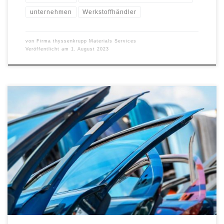
unternehmen
Werkstoffhändler
von
Firma thyssenkrupp Materials Services
Veröffentlicht am
1. August 2023
Mit einer Plattform für die Kreislaufwirtschaft in der
Automobilindustrie wollen die Unternehmen neue Standards für
das Recycling von Altmaterialien setzen. Die offene Plattform wird
den Zugang zu größeren Mengen hochwertiger
Recyclingmaterialien ermöglichen. In einem ersten Schritt wird ein
Prototyp zu umfassenden Test- und Evaluierungszwecken
entwickelt. thyssenkrupp Materials Services, der größte […]