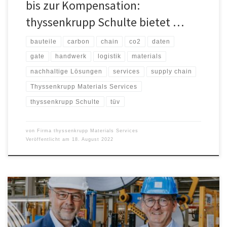
bis zur Kompensation:
thyssenkrupp Schulte bietet …
bauteile
carbon
chain
co2
daten
gate
handwerk
logistik
materials
nachhaltige Lösungen
services
supply chain
Thyssenkrupp Materials Services
thyssenkrupp Schulte
tüv
von
Firma thyssenkrupp Materials Services
Veröffentlicht am
18. August 2022
[*]Anarbeitungsspezialist führt neuen Product Carbon Footprint-
Rechner erstmals im Markt ein Volle Transparenz über CO2e-