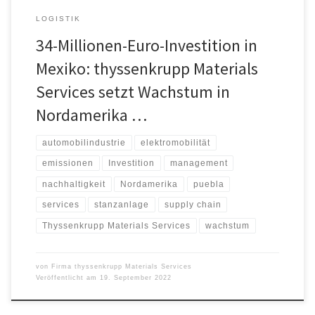
LOGISTIK
34-Millionen-Euro-Investition in
Mexiko: thyssenkrupp Materials
Services setzt Wachstum in
Nordamerika …
automobilindustrie
elektromobilität
emissionen
Investition
management
nachhaltigkeit
Nordamerika
puebla
services
stanzanlage
supply chain
Thyssenkrupp Materials Services
wachstum
von
Firma thyssenkrupp Materials Services
Veröffentlicht am
19. September 2022