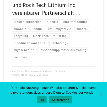
und Rock Tech Lithium Inc.
vereinbaren Partnerschaft …
Absichtserklärung
electric
elektromobilität
financial
lithium
lithiumhydroxid
mineral
recycling
Rock Tech Lithium Inc.
Spodumenkonzentrat
technology
thyssenkrupp
thyssenkrupp materials trading
vehicles
von
Firma thyssenkrupp Materials Services
Veröffentlicht am
7. Juli 2022
Durch die Nutzung dieser Website erklären Sie sich damit
einverstanden, dass unsere Dienste Cookies verwenden.
OK
Weiterlesen