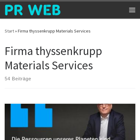
Zum Inhalt springen
Me
Start
»
Firma thyssenkrupp Materials Services
Firma thyssenkrupp
Materials Services
54 Beiträge
Die Ressourcen unserer Erde sind endlich. Der jährliche
Erdüberlastungstag (Earth Overshoot Day) markiert das Datum, an