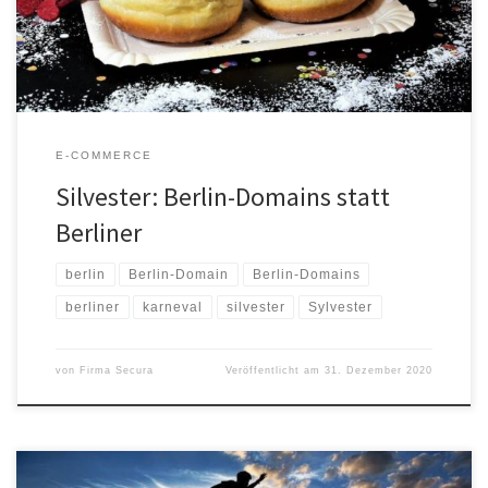
norddeutschen Traditionen, wie zum Beispiel das Friesenhaus.
Daher habe ich […]
E-COMMERCE
Silvester: Berlin-Domains statt
Berliner
berlin
Berlin-Domain
Berlin-Domains
berliner
karneval
silvester
Sylvester
von
Firma Secura
Veröffentlicht am
31. Dezember 2020