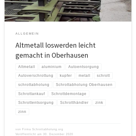
Zusammenhang […]
ALLGEMEIN
Altmetall loswerden leicht
gemacht in Oberhausen
Altmetall
aluminium
Autoentsorgung
Autoverschrottung
kupfer
metall
schrott
schrottabholung
Schrottabholung Oberhausen
Schrottankauf
Schrottdemontage
Schrottentsorgung
Schrotthändler
zink
zinn
von
Firma Schrottabholung.org
Veröffentlicht am
30. Dezember 2020