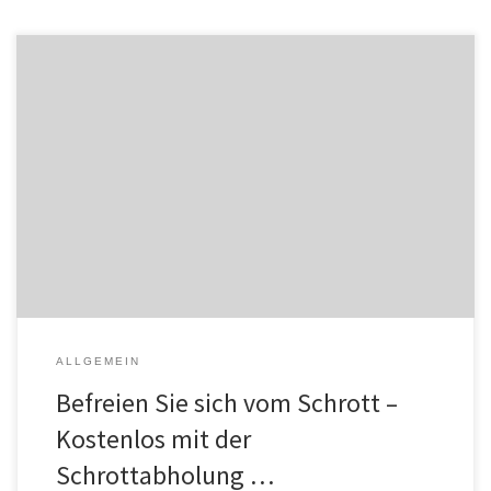
Es gibt viele Namen für den Schrott, der bei jedem von uns ständig
anfällt: Dreck, Ausschuss, altes Eisen, Unrat, Krempel und Klüngel.
Dabei verdient Schrott diese wenig schmeichelhaften
Bezeichnungen mitnichten. Schließlich steckt Mischschrott und
insbesondere Elektroschrott voller Materialien, die in der Industrie
von größtem Wert sind, weshalb weltweit ein großes […]
ALLGEMEIN
Befreien Sie sich vom Schrott –
Kostenlos mit der
Schrottabholung …