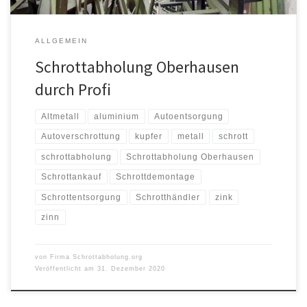
ALLGEMEIN
Schrottabholung Oberhausen
durch Profi
Altmetall
aluminium
Autoentsorgung
Autoverschrottung
kupfer
metall
schrott
schrottabholung
Schrottabholung Oberhausen
Schrottankauf
Schrottdemontage
Schrottentsorgung
Schrotthändler
zink
zinn
von
Firma Schrottabholung.org
Veröffentlicht am
31. Dezember 2020