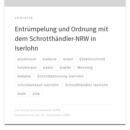
LOGISTIK
Entrümpelung und Ordnung mit
dem Schrotthändler-NRW in
Iserlohn
aluminium
batterie
eisen
Elektroschrott
heizkörper
kabel
kupfer
Messing
metalle
Schrottabholung Iserlohn
schrottankauf-iserlohn
Schrotthändler Iserlohn
stahl
zink
von
Firma Schrotthändler-NRW
Veröffentlicht am
31. Dezember 2020