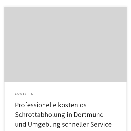
Kostenlose und professionelle Schrottabholung in Dortmund sowie
Schrottankauf zu lukrativen Preisen! Sind Sie auf der Suche nach
jemandem, der Sie von Ihrem Schrott befreit? Hat sich auf Ihrem
Dachboden, in Ihrem Keller, Ihrem Garten oder auf Ihrer
Gewerbefläche unnützer Schrott angesammelt, den Sie
loswerden möchten? Für unser professionelles Team aus […]
LOGISTIK
Professionelle kostenlos
Schrottabholung in Dortmund
und Umgebung schneller Service