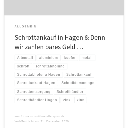
ALLGEMEIN
Schrottankauf in Hagen & Denn
wir zahlen bares Geld …
Altmetall
aluminium
kupfer
metall
schrott
schrottabholung
Schrottabholung Hagen
Schrottankauf
Schrottankauf Hagen
Schrottdemontage
Schrottentsorgung
Schrotthändler
Schrotthändler Hagen
zink
zinn
von
Firma schrotthaendler-plus.de
Veröffentlicht am
31. Dezember 2020