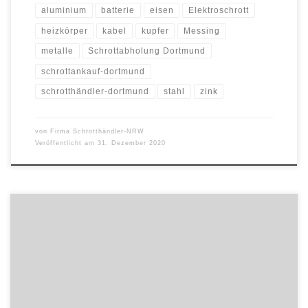
aluminium
batterie
eisen
Elektroschrott
heizkörper
kabel
kupfer
Messing
metalle
Schrottabholung Dortmund
schrottankauf-dortmund
schrotthändler-dortmund
stahl
zink
von
Firma Schrotthändler-NRW
Veröffentlicht am
31. Dezember 2020
Technologie-News vom 31.12.2020 Mietpreise für Rostock
(12/2020) Der Mietpreis für Rostock liefert Informationen zur
Mietentwicklung der Jahre 2016, 2017, 2018, 2019, 2020. Der
durchschnittliche Mietspiegel von Rostock liegt 11,99% über dem
Mietspiegel von Deutschland (7, 59 €). Erfahren Sie mehr zur