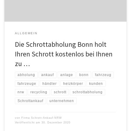
[…]
ALLGEMEIN
Die Schrottabholung Bonn holt
Ihren Schrott kostenlos bei Ihnen
zu …
abholung
ankauf
anlage
bonn
fahrzeug
fahrzeuge
händler
heizkörper
kunden
nrw
recycling
schrott
schrottabholung
Schrottankauf
unternehmen
von
Firma Schrott-Ankauf-NRW
Veröffentlicht am
30. Dezember 2020