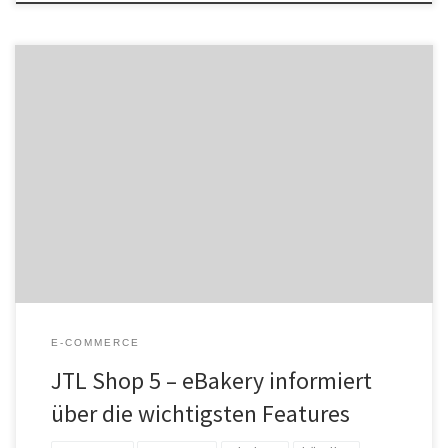
E-Commerce boomt und verzeichnet Jahr für Jahr steigende
Umsätze. Eine essenzieller Faktor für diese Entwicklung ist eine
solide Infrastruktur. Selbst stationäre Händler betreiben heute
einen zusätzlichen Onlineshop, um von den Vorteilen des
digitalen Vertriebs zu profitieren und sich unabhängiger vom
schwächelnden lokalen Verkauf zu machen. Grundvoraussetzung
für einen Onlineshop ist […]
E-COMMERCE
JTL Shop 5 – eBakery informiert
über die wichtigsten Features