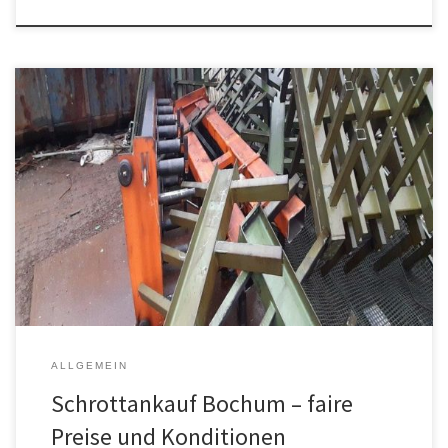
Wer schon einmal mit dem Schrottankauf Bochum
zusammengearbeitet hat, weiß um die seriöse Arbeitsweise des
Unternehmens. Am Anfang steht der Anruf, in dem der Kunde
mitteilt, welche Art von Schrott der Ankauf in Bochum abholen soll.
Hier kommen Mischschrott und Elektroschrott, Computerschrott
und Metallschrott infrage. Natürlich wird auch sehr gerne
sortenreiner Schrott […]
ALLGEMEIN
Schrottankauf Bochum – faire
Preise und Konditionen