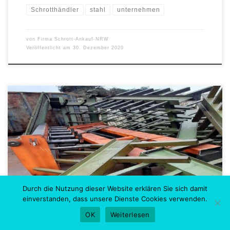
Schrotthändler
stahl
unternehmen
von
Firma Schrott-Ankauf-NRW
Veröffentlicht am
30. Dezember 2020
Schrott ist mehr als wertloser Plunder, der Keller und Hof verstopft.
Tatsächlich enthält Schrott, insbesondere Altmetall und
Elektroschrott zahlreiche wertvolle Komponenten, die zu schade
zum Verrotten sind. Zu diesen Komponenten gehören Altmetalle
wie Aluminium, Kupfer, Palladium und Zink sowie Edelmetalle wie
Platin, Silber und Gold – versteckt im scheinbar wertlosen […]
Durch die Nutzung dieser Website erklären Sie sich damit
einverstanden, dass unsere Dienste Cookies verwenden.
OK
Weiterlesen