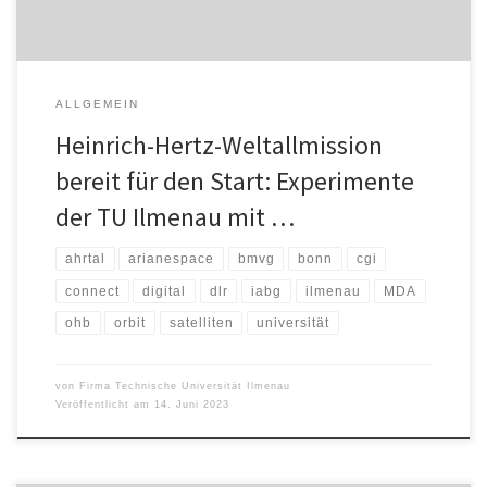
ALLGEMEIN
Heinrich-Hertz-Weltallmission
bereit für den Start: Experimente
der TU Ilmenau mit …
ahrtal
arianespace
bmvg
bonn
cgi
connect
digital
dlr
iabg
ilmenau
MDA
ohb
orbit
satelliten
universität
von
Firma Technische Universität Ilmenau
Veröffentlicht am
14. Juni 2023