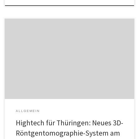
Im Thüringer Zentrum für Maschinenbau wurde am 22. August ein
neues Hightech-System offiziell in Betrieb genommen: eine Dual-
Source 3D-Xray-Tomographie mit Multisensorintegration der Werth
Messtechnik GmbH. Mit einem Investitionsvolumen von rund 1,2
Millionen Euro und einem Gewicht von 11 Tonnen markiert die
Anlage, die ab sofort an der Technischen Universität Ilmenau […]
ALLGEMEIN
Hightech für Thüringen: Neues 3D-
Röntgentomographie-System am