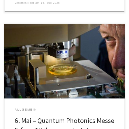
Veröffentlicht am
16. Juli 2026
Mit einem Kick-off am 6. Mai auf der Quantum Photonics Messe in
Erfurt starten Thüringer Wissenschaftlerinnen und Wissenschaftler
ein großangelegtes Forschungsprojekt zur Entwicklung einer
neuen Hochpräzisionsmaschine, die Nanostrukturen künftig auf bis
zu einem Quadratmeter Ausdehnung realisieren kann – und das
mit einer Positionierungsgenauigkeit, die kleiner ist als ein Atom.
Die […]
ALLGEMEIN
6. Mai – Quantum Photonics Messe