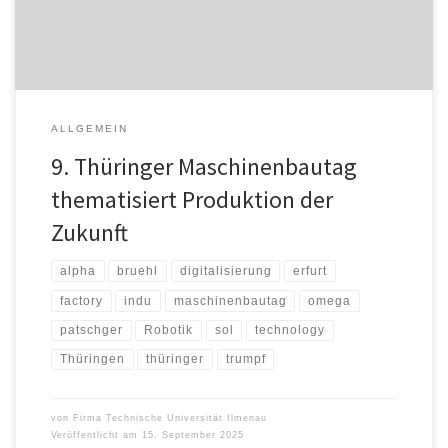
[…]
ALLGEMEIN
9. Thüringer Maschinenbautag
thematisiert Produktion der
Zukunft
alpha
bruehl
digitalisierung
erfurt
factory
indu
maschinenbautag
omega
patschger
Robotik
sol
technology
Thüringen
thüringer
trumpf
von
Firma Technische Universität Ilmenau
Veröffentlicht am
15. September 2025