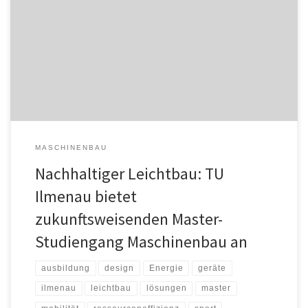
Master-Studiengang Maschinenbau ein. Mit der Modernisierung des
Studiengangs trägt die Universität Anforderungen aus der Industrie
und von Verbrauchern nach nachhaltigen Produkten und Verfahren
Rechnung. Die zukunftsweisenden Inhalte und Formate des
Master-Studiengangs Maschinenbau mit Studienschwerpunkt
„Nachhaltiger Leichtbau“ […]
MASCHINENBAU
Nachhaltiger Leichtbau: TU
Ilmenau bietet
zukunftsweisenden Master-
Studiengang Maschinenbau an
ausbildung
design
Energie
geräte
ilmenau
leichtbau
lösungen
master