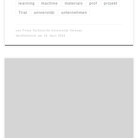
learning
machine
materials
prof
projekt
Trial
universität
unternehmen
von
Firma Technische Universität Ilmenau
Veröffentlicht am
16. April 2024
Das Thüringer Ministerium für Wirtschaft, Wissenschaft und Digitale
Gesellschaft hat heute (15.04.2024) dem Thüringer Zentrum für
Maschinenbau Fördermittel in Höhe von sechs Millionen Euro
zugewiesen. In einem globalen Markt, der von einem starken
Wettbewerbsdruck gekennzeichnet ist, kann das
Innovationszentrum, das von der TU Ilmenau koordiniert wird, nun
seine Zukunftsstrategie hin […]