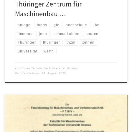
Thüringer Zentrum für
Maschinenbau …
anlage
fonds
gfe
hochschule
ifw
ilmenau
jena
schmalkalden
source
Thüringen
thüringer
thzm
tonnen
universität
werth
von
Firma Technische Universität Ilmenau
Veröffentlicht am
27. August 2025
Die Fakultät für Maschinenbau an der Technischen Universität
Ilmenau steht für Qualität und Nachhaltigkeit in Forschung und
Lehre – das bescheinigt der Fakultätentag für Maschinenbau und