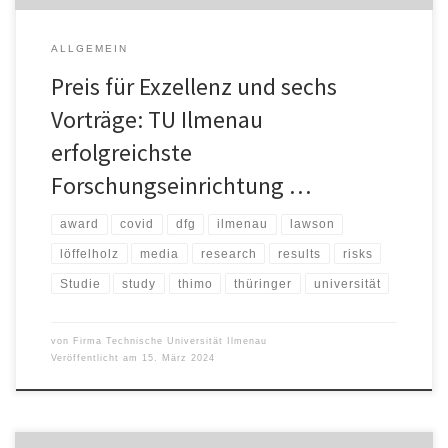
ALLGEMEIN
Preis für Exzellenz und sechs
Vorträge: TU Ilmenau
erfolgreichste
Forschungseinrichtung …
award
covid
dfg
ilmenau
lawson
löffelholz
media
research
results
risks
Studie
study
thimo
thüringer
universität
von
Firma Technische Universität Ilmenau
Veröffentlicht am
15. März 2024