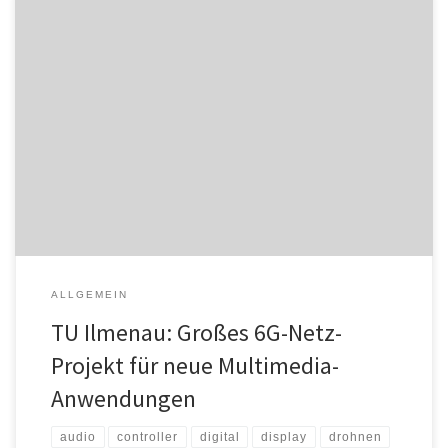
Die Technische Universität Ilmenau ist an einem groß angelegten
Forschungsprojekt beteiligt, das 6G, das Mobilfunknetz der
nächsten Generation, so weiterentwickelt, dass neue Multimedia-
Anwendungen möglich werden. Im vom Bundesministerium für
Bildung und Forschung geförderten 6G-NeXt-Projekt unter der
Führung der Deutschen Telekom AG erforschen elf Partner aus
Wissenschaft und Industrie neue Softwarearchitekturen […]
ALLGEMEIN
TU Ilmenau: Großes 6G-Netz-
Projekt für neue Multimedia-
Anwendungen
audio
controller
digital
display
drohnen