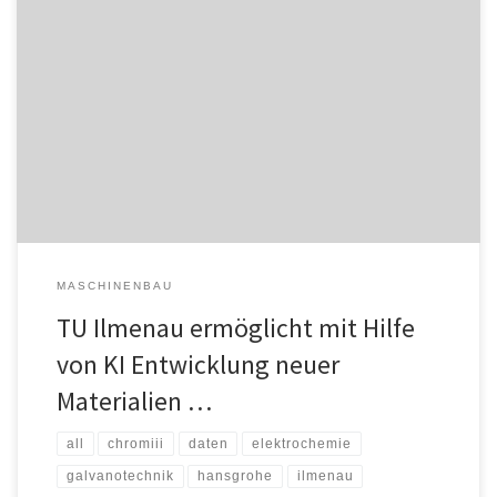
Die Technische Universität Ilmenau ermöglicht durch die
Optimierung des Herstellungsprozesses von Chrombeschichtungen
Sanitärarmaturen, die qualitativ hochwertiger, umweltfreundlicher
und wirtschaftlicher sind als bisher produzierte. Mit Hilfe von
Künstlicher Intelligenz und digitalen Simulationen soll die Material-
und Produktentwicklung effizienter gemacht und so die
Entwicklungszeiten für die industriellen Produkte drastisch verkürzt
werden. Das […]
MASCHINENBAU
TU Ilmenau ermöglicht mit Hilfe
von KI Entwicklung neuer
Materialien …
all
chromiii
daten
elektrochemie
galvanotechnik
hansgrohe
ilmenau