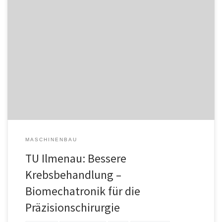
In einem großangelegten Forschungsprojekt entwickelt die
Technische Universität Ilmenau ein Verfahren für die
Roboterchirurgie, das eine wesentlich effektivere Behandlung
bösartiger Krebstumore ermöglichen wird. Mit einer Kombination
von hochsensibler Sensorik, moderner Bildgebung und Künstlicher
Intelligenz kann der Chirurg die Operation so präzise und
gewebeschonend wie nie zuvor durchführen – die
Heilungschancen […]
MASCHINENBAU
TU Ilmenau: Bessere
Krebsbehandlung –
Biomechatronik für die
Präzisionschirurgie