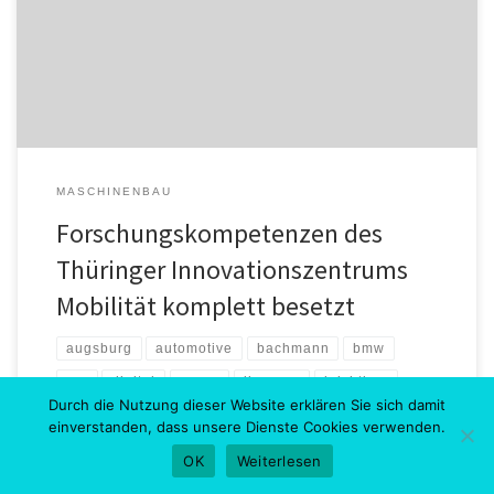
Ausscheiden des ThIMo-Gründers und Fachgebietsleiters
Kraftfahrzeugtechnik, Prof. Klaus Augsburg, stehen mit Prof.
Bachmann alle fünf Forschungsgebiete des an der Technischen
Universität Ilmenau angesiedelten Innovationszentrums […]
MASCHINENBAU
Forschungskompetenzen des
Thüringer Innovationszentrums
Mobilität komplett besetzt
augsburg
automotive
bachmann
bmw
car
digital
group
ilmenau
leichtbau
Durch die Nutzung dieser Website erklären Sie sich damit
prof
sattler
stiftungsprofessur
thimo
einverstanden, dass unsere Dienste Cookies verwenden.
thüringer
universität
OK
Weiterlesen