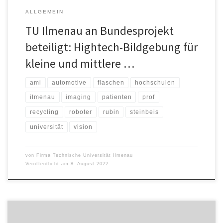
ALLGEMEIN
TU Ilmenau an Bundesprojekt
beteiligt: Hightech-Bildgebung für
kleine und mittlere …
ami
automotive
flaschen
hochschulen
ilmenau
imaging
patienten
prof
recycling
roboter
rubin
steinbeis
universität
vision
von
Firma Technische Universität Ilmenau
Veröffentlicht am
8. August 2022