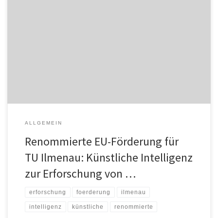
Renommierte EU-Förderung für TU Ilmenau: Künstliche Intelligenz
zur Erforschung von Sonnenturbulenzen Über Technische
Universität Ilmenau Der Strömungsforscher der Technischen
Universität Ilmenau Professor Jörg Schumacher erhält für seine
exzellente Spitzenforschung über Strömungsturbulenzen einen
ERC Advanced Grant, die renommierteste Forschungsförderung
der Europäischen Union. Mit der Förderung von 2,5 Millionen Euro
für fünf […]
ALLGEMEIN
Renommierte EU-Förderung für
TU Ilmenau: Künstliche Intelligenz
zur Erforschung von …
erforschung
foerderung
ilmenau
intelligenz
künstliche
renommierte