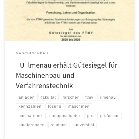
Verfahrenstechnik (FTMV) der Fakultät mit seinem Gütesiegel. Der
FTMV, eine Vereinigung von Fakultäten, Fachbereichen oder
Abteilungen für Maschinenbau oder Verfahrenstechnik der
Universitäten und Technischen […]
MASCHINENBAU
TU Ilmenau erhält Gütesiegel für
Maschinenbau und
Verfahrenstechnik
anlagen
fakultät
forscher
ftmv
ilmenau
kennzahlen
lösung
maschinen
mechatronik
nanopositionier
pro
professor
studierenden
studium
universität