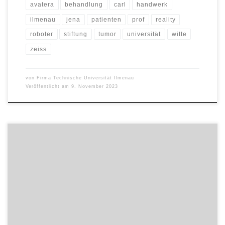
avatera
behandlung
carl
handwerk
ilmenau
jena
patienten
prof
reality
roboter
stiftung
tumor
universität
witte
zeiss
von
Firma Technische Universität Ilmenau
Veröffentlicht am
9. November 2023
Wenn am 16. Juni der deutsche Kommunikationssatellit Heinrich-
Hertz ins All startet, wird er auch Experimente der Technischen
Universität Ilmenau an Bord haben. Ziel der Weltraummission:
Neue Technologien für die Satellitenkommunikation unter realen
Einsatzbedingungen auf ihre Weltraumtauglichkeit testen und
Experimente zur Kommunikations-, Antennen- und
Satellitentechnik durchführen. Die
Telekommunikationskomponente der TU Ilmenau, […]