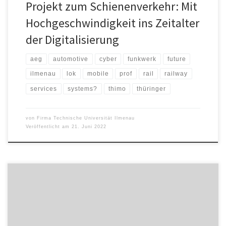
Projekt zum Schienenverkehr: Mit
Hochgeschwindigkeit ins Zeitalter
der Digitalisierung
aeg
automotive
cyber
funkwerk
future
ilmenau
lok
mobile
prof
rail
railway
services
systems?
thimo
thüringer
von
Firma Technische Universität Ilmenau
Veröffentlicht am
21. Juni 2022
Mit der heutigen (20.12.2021) Ernennung von Thomas Bachmann
zum Professor für Fahrzeugtechnik sind die zentralen
wissenschaftlichen Kernkompetenzen des Thüringer
Innovationszentrums Mobilität (ThIMo) wieder besetzt. Nach dem