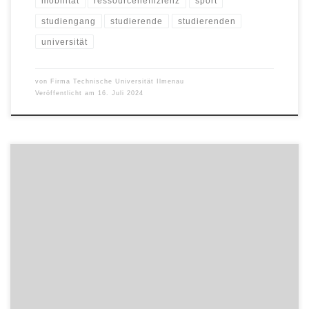
mobilität
ressourceneffizienz
sport
studiengang
studierende
studierenden
universität
von
Firma Technische Universität Ilmenau
Veröffentlicht am
16. Juli 2024
Die Technische Universität Ilmenau und das Bundesinstitut für
Risikobewertung haben soeben die Ergebnisse eines
großangelegten internationalen Forschungsprojekts zur Risiko- und
Krisenkommunikation während der COVID-19-Pandemie vorgelegt.
Danach wurden zum Beispiel Wissenschaftler und
Wissenschaftlerinnen in ihren Stellungnahmen viel eher als
glaubwürdige Quellen bewertet als die nationalen Regierungen.
Die gewonnenen Erkenntnisse liefern wertvolle […]