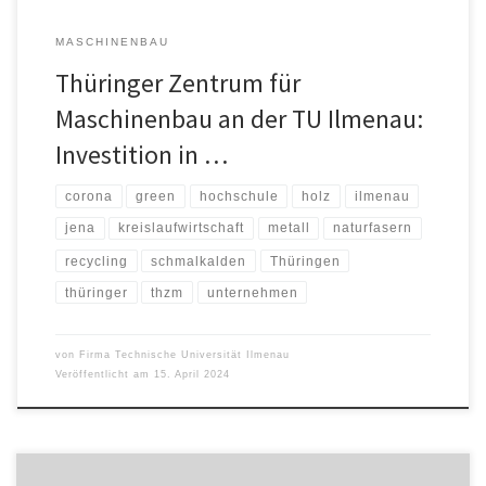
MASCHINENBAU
Thüringer Zentrum für
Maschinenbau an der TU Ilmenau:
Investition in …
corona
green
hochschule
holz
ilmenau
jena
kreislaufwirtschaft
metall
naturfasern
recycling
schmalkalden
Thüringen
thüringer
thzm
unternehmen
von
Firma Technische Universität Ilmenau
Veröffentlicht am
15. April 2024