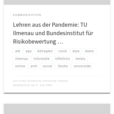
KOMMUNIKATION
Lehren aus der Pandemie: TU
Ilmenau und Bundesinstitut für
Risikobewertung …
afd
app
befragten
covid
data
daten
ilmenau
informatik
löffelholz
media
online
prof
social
Studie
universität
von
Firma Technische Universität Ilmenau
Veröffentlicht am
4. Juni 2024