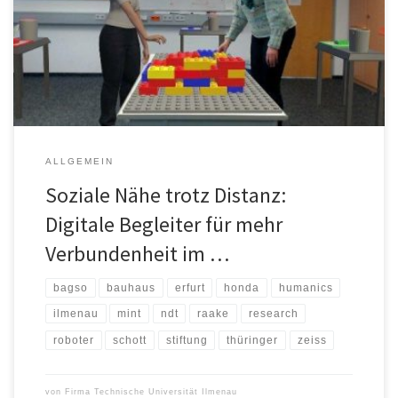
Aachen zum Abschluss des Forschungsprojekts „CO-HUMANICS –
Co-Präsenz zwischen Menschen und Interaktiven Companions für
Senioren“ in Ilmenau. In den Laboren des Ilmenau Interactive
Immersive Technologies Center (I3TC) und des Thüringer Zentrums
[…]
ALLGEMEIN
Soziale Nähe trotz Distanz:
Digitale Begleiter für mehr
Verbundenheit im …
bagso
bauhaus
erfurt
honda
humanics
ilmenau
mint
ndt
raake
research
roboter
schott
stiftung
thüringer
zeiss
von
Firma Technische Universität Ilmenau