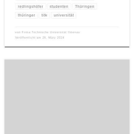
redlingshöfer
studenten
Thüringen
thüringer
titk
universität
von
Firma Technische Universität Ilmenau
Veröffentlicht am
26. März 2024
Professor Martin Löffelholz, Direktor der Internationalen
Forschungsgruppe Krisenkommunikation und Leiter des
Fachgebiets Medienwissenschaft an der Technischen Universität
Ilmenau, ist auf der diesjährigen Internationalen Krisen- und
Risikokommunikationskonferenz vom 11. bis 13. März an der
University of Central Florida in Orlando, USA, mit dem Bridge
Award für Exzellenz in der Vernetzung von Forschung und […]