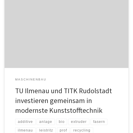
An der Technischen Universität Ilmenau ist heute (26.04.2024) eine
hochmoderne Anlage zur Kunststoffforschung in Betrieb
genommen worden. Das Herzstück der neuen Anlage, der
sogenannte DoppelschneckenExtruder, wird zur Erforschung neuer
Technologien zur Aufbereitung und zum Recycling von
Kunststoffen genutzt. Die Gesamtkosten von rund 500.000 Euro
wurden zu 90 Prozent vom Thüringischen […]
MASCHINENBAU
TU Ilmenau und TITK Rudolstadt
investieren gemeinsam in
modernste Kunststofftechnik
additive
anlage
bio
extruder
fasern
ilmenau
leistritz
prof
recycling