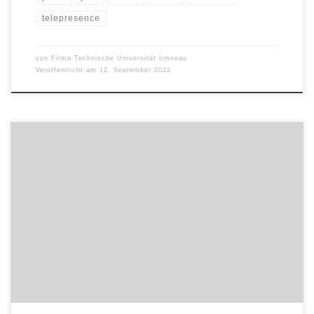
telepresence
von
Firma Technische Universität Ilmenau
Veröffentlicht am
12. September 2022
Die Technische Universität Ilmenau startet das 9,1-Milli-onen-Euro-
Verbundprojekt Advanced Multimodal Imaging (AMI), das
Industrieunternehmen durch Entwicklung und Anwendung
multimodaler Bildgebung fit für die digitale Zukunft macht.
Vollkommen neue Verfahren der Visualisierung werden kleinen
und mittleren Unternehmen Schlüsseltechnologien an die Hand
geben, die sie für Zukunftsmärkte mit bedeutenden
Wachstumsprognosen wettbewerbsfähig machen. Das […]