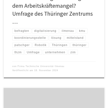
dem Arbeitskräftemangel?
Umfrage des Thüringer Zentrums
…
befragten
digitalisierung
ilmenau
kmu
koordinierungsstelle
lösung
mittelstand
patschger
Robotik
Thüringen
thüringer
thzm
Umfrage
unternehmen
zim
von
Firma Technische Universität Ilmenau
Veröffentlicht am
18. November 2024
Zum Wintersemester 2024/25 führt die Technische Universität
Ilmenau den Studienschwerpunkt „Nachhaltiger Leichtbau“ in den