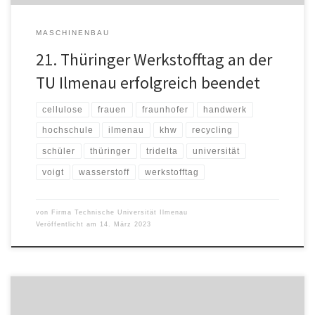
MASCHINENBAU
21. Thüringer Werkstofftag an der
TU Ilmenau erfolgreich beendet
cellulose
frauen
fraunhofer
handwerk
hochschule
ilmenau
khw
recycling
schüler
thüringer
tridelta
universität
voigt
wasserstoff
werkstofftag
von
Firma Technische Universität Ilmenau
Veröffentlicht am
14. März 2023