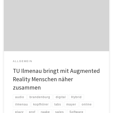
Die Technische UniversitätIlmenau startet das Forschungsprojekt
„MULTIPARTIES – Multi-Party Augmented Reality Telepresence
System“, in dem ein 3D-Kommunikationssystem entwickelt wird,
das realitätsnahe Online-Treffen zwischen mehreren Personen
über Distanzen hinweg ermöglicht. Das zweieinhalbjährige
Verbundprojekt unter Führung der Brandenburg Labs GmbH wird
im Rahmen von „KMU-innovativ: Interaktive Technologien für
Gesundheit und Lebensqualität“ vom […]
ALLGEMEIN
TU Ilmenau bringt mit Augmented
Reality Menschen näher
zusammen
audio
brandenburg
digital
Hybrid
ilmenau
kopfhörer
labs
mayer
online
plazz
prof
raake
sales
Software