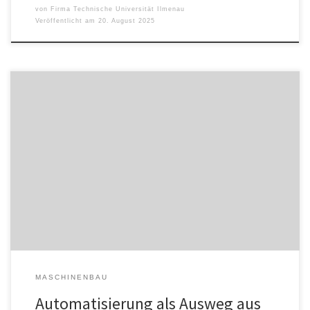
von
Firma Technische Universität Ilmenau
Veröffentlicht am
20. August 2025
Der Arbeitskräftemangel in Thüringen hat sich in den letzten
Jahren zunehmend verschärft und stellt die regionale Wirtschaft
vor erhebliche Herausforderungen. Laut Thüringer
Fachkräftestudie „Herausforderungen und Chancen im
demografischen Wandel“ wird erwartet, dass bis zum Jahr 2035
rund 385.000 Arbeitskräfte altersbedingt aus dem Arbeitsmarkt
ausscheiden werden. Dies wird den bestehenden Mangel […]
MASCHINENBAU
Automatisierung als Ausweg aus