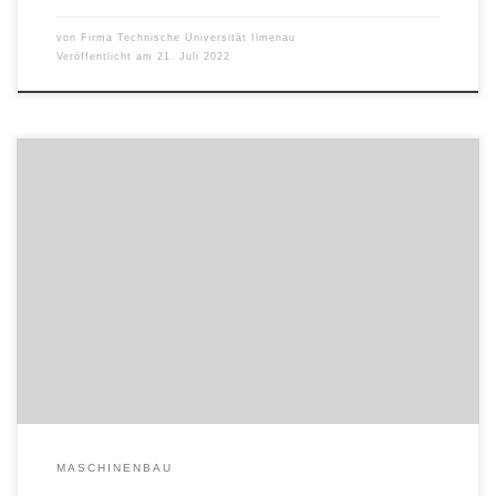
von
Firma Technische Universität Ilmenau
Veröffentlicht am
21. Juli 2022
Mit soeben durchgeführten Antennenmessungen an Elektro-
Lokomotiven wurde das Forschungsprojekt discoRAIL erfolgreich
abgeschlossen. Das Projekt „Digital services connected rail traffic“,
an dem die TU Ilmenau und die Funkwerk Systems GmbH beteiligt
waren, nahm die Grenzen der Leistungsfähigkeit derzeit auf
Lokomotiven verbauter Antennen in den Blick. Mit dem
erfolgreichen Abschluss des Projekts […]
MASCHINENBAU