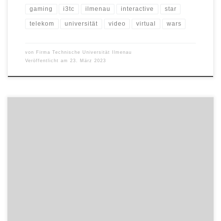
gaming
i3tc
ilmenau
interactive
star
telekom
universität
video
virtual
wars
von
Firma Technische Universität Ilmenau
Veröffentlicht am
23. März 2023
Heute (14.03.2023) ging an der Technischen Universität Ilmenau
der 21. Thüringer Werkstofftag erfolgreich zu Ende. Unter dem
Motto „Werkstoffe für Kreislaufwirtschaft und Energiewende“
waren 130 Vertreter aus Wirtschaft und Wissenschaft
zusammengekommen, um aktuellste Erkenntnisse zu nachhaltigen
Werkstoffen und kreislauffähigen Produkten auszutauschen. Dazu
hatten TU Ilmenau, Thüringer Clustermanagement und Tridelta
Campus […]