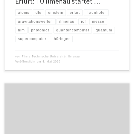
Erfurt: TU Ilmenau startet …
atoms
dfg
einstein
erfurt
fraunhofer
gravitationswellen
ilmenau
iof
messe
nlm
photonics
quantencomputer
quantum
supercomputer
thüringer
von
Firma Technische Universität Ilmenau
Veröffentlicht am
4. Mai 2026
Automatisiert, vernetzt und kollaborativ: Unter diesem Motto steht
der 9. Thüringer Maschinenbautag, der am 22. September 2025 im
COMCENTER Brühl in Erfurt stattfindet. Die Leitveranstaltung für den
Maschinen- und Anlagenbau in Thüringen widmet sich den
zentralen Fragen der modernen Fertigung – von humanoider
Robotik über Datennutzung bis hin zu branchenübergreifender